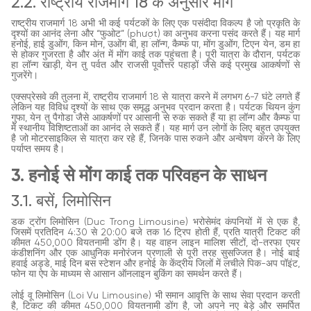
2.2. राष्ट्रीय राजमार्ग 18 के अनुसार मार्ग
राष्ट्रीय राजमार्ग 18 अभी भी कई पर्यटकों के लिए एक पसंदीदा विकल्प है जो प्रकृति के
दृश्यों का आनंद लेना और “फुओट” (phượt) का अनुभव करना पसंद करते हैं। यह मार्ग
हनोई, हाई डुओंग, किन मोन, उओंग बी, हा लॉन्ग, कैम्फ पा, मोंग डुओंग, टिएन येन, डम हा
से होकर गुजरता है और अंत में मोंग काई तक पहुंचता है। पूरी यात्रा के दौरान, पर्यटक
हा लॉन्ग खाड़ी, येन तु पर्वत और राजसी पूर्वोत्तर पहाड़ों जैसे कई प्रमुख आकर्षणों से
गुजरेंगे।
एक्सप्रेसवे की तुलना में, राष्ट्रीय राजमार्ग 18 से यात्रा करने में लगभग 6-7 घंटे लगते हैं
लेकिन यह विविध दृश्यों के साथ एक समृद्ध अनुभव प्रदान करता है। पर्यटक थियन कुंग
गुफा, येन तु पैगोडा जैसे आकर्षणों पर आसानी से रुक सकते हैं या हा लॉन्ग और कैम्फ पा
में स्थानीय विशिष्टताओं का आनंद ले सकते हैं। यह मार्ग उन लोगों के लिए बहुत उपयुक्त
है जो मोटरसाइकिल से यात्रा कर रहे हैं, जिनके पास रुकने और अन्वेषण करने के लिए
पर्याप्त समय है।
3. हनोई से मोंग काई तक परिवहन के साधन
3.1. बसें, लिमोसिन
डक ट्रोंग लिमोसिन (Duc Trong Limousine) भरोसेमंद कंपनियों में से एक है,
जिसमें प्रतिदिन 4:30 से 20:00 बजे तक 16 ट्रिप होती हैं, प्रति यात्री टिकट की
कीमत 450,000 वियतनामी डोंग है। यह वाहन लाइन मालिश सीटों, दो-तरफा एयर
कंडीशनिंग और एक आधुनिक मनोरंजन प्रणाली से पूरी तरह सुसज्जित है। नोई बाई
हवाई अड्डे, माई दिन बस स्टेशन और हनोई के केंद्रीय जिलों में लचीले पिक-अप पॉइंट,
फोन या ऐप के माध्यम से आसान ऑनलाइन बुकिंग का समर्थन करते हैं।
लोई वू लिमोसिन (Loi Vu Limousine) भी समान आवृत्ति के साथ सेवा प्रदान करती
है, टिकट की कीमत 450,000 वियतनामी डोंग है, जो अपने नए बेड़े और समर्पित