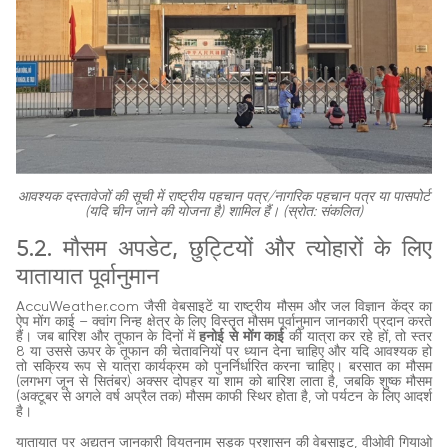
आवश्यक दस्तावेजों की सूची में राष्ट्रीय पहचान पत्र/नागरिक पहचान पत्र या पासपोर्ट
(यदि चीन जाने की योजना है) शामिल हैं। (स्रोत: संकलित)
5.2. मौसम अपडेट, छुट्टियों और त्योहारों के लिए
यातायात पूर्वानुमान
AccuWeather.com जैसी वेबसाइटें या राष्ट्रीय मौसम और जल विज्ञान केंद्र का
ऐप मोंग काई – क्वांग निन्ह क्षेत्र के लिए विस्तृत मौसम पूर्वानुमान जानकारी प्रदान करते
हैं। जब बारिश और तूफान के दिनों में
हनोई से मोंग काई
की यात्रा कर रहे हों, तो स्तर
8 या उससे ऊपर के तूफान की चेतावनियों पर ध्यान देना चाहिए और यदि आवश्यक हो
तो सक्रिय रूप से यात्रा कार्यक्रम को पुनर्निर्धारित करना चाहिए। बरसात का मौसम
(लगभग जून से सितंबर) अक्सर दोपहर या शाम को बारिश लाता है, जबकि शुष्क मौसम
(अक्टूबर से अगले वर्ष अप्रैल तक) मौसम काफी स्थिर होता है, जो पर्यटन के लिए आदर्श
है।
यातायात पर अद्यतन जानकारी वियतनाम सड़क प्रशासन की वेबसाइट, वीओवी गियाओ