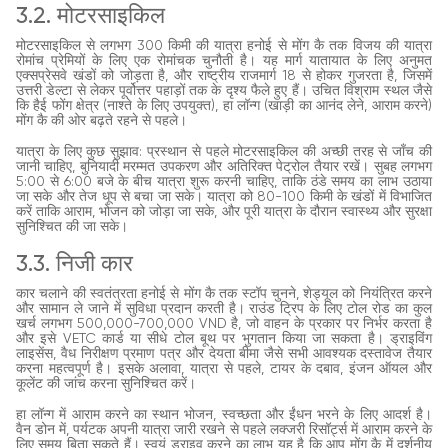
3.2. मोटरसाइकिल
मोटरसाइकिल से लगभग 300 किमी की यात्रा हनोई से मोंग कै तक विजय की यात्रा
रोमांच प्रेमियों के लिए एक रोमांचक चुनौती है। यह मार्ग यातायात के लिए अनुमत
एक्सप्रेसवे खंडों को जोड़ता है, और राष्ट्रीय राजमार्ग 18 से होकर गुजरता है, जिसमें
उत्तरी डेल्टा से लेकर पूर्वोत्तर पहाड़ों तक के दृश्य फैले हुए हैं। उचित विश्राम स्थल जैसे
कि हैई फोंग क्षेत्र (नाश्ते के लिए उपयुक्त), हा लॉन्ग (खाड़ी का आनंद लेने, आराम करने)
मोंग कै की ओर बढ़ते रहने से पहले।
यात्रा के लिए कुछ सुझाव: प्रस्थान से पहले मोटरसाइकिल की अच्छी तरह से जाँच की
जानी चाहिए, बुनियादी मरम्मत उपकरण और अतिरिक्त पेट्रोल तैयार रखें। सुबह लगभग
5:00 से 6:00 बजे के बीच यात्रा शुरू करनी चाहिए, ताकि ठंडे समय का लाभ उठाया
जा सके और तेज धूप से बचा जा सके। यात्रा को 80-100 किमी के खंडों में विभाजित
करें ताकि आराम, भोजन को जोड़ा जा सके, और पूरी यात्रा के दौरान स्वास्थ्य और सुरक्षा
सुनिश्चित की जा सके।
3.3. निजी कार
कार चलाने की स्वतंत्रता हनोई से मोंग कै तक स्टॉप चुनने, शेड्यूल को नियंत्रित करने
और सामान ले जाने में सुविधा प्रदान करती है। राउंड ट्रिप के लिए टोल रोड का कुल
खर्च लगभग 500,000-700,000 VND है, जो वाहन के प्रकार पर निर्भर करता है
और इसे VETC कार्ड या सीधे टोल बूथ पर भुगतान किया जा सकता है। ड्राइविंग
लाइसेंस, वैध निरीक्षण प्रमाण पत्र और देयता बीमा जैसे सभी आवश्यक दस्तावेज तैयार
करना महत्वपूर्ण है। इसके अलावा, यात्रा से पहले, टायर के दबाव, इंजन ऑयल और
कूलेंट की जांच करना सुनिश्चित करें।
हा लॉन्ग में आराम करने का स्थान भोजन, स्वच्छता और ईंधन भरने के लिए आदर्श है।
वैन डोन में, पर्यटक अपनी यात्रा जारी रखने से पहले लक्जरी रिसॉर्ट्स में आराम करने के
लिए समय बिता सकते हैं। स्वयं ड्राइव करने का लाभ यह है कि आप मोंग कै में दर्शनीय