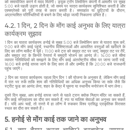
को समायोजित करने में मदद मिलेगी। ड्यूक ट्रोंग लिमोसिन कंपनी में आमतौर पर सुबह
5:00 बजे पहली उड़ान होती है, जो समय पर यात्रा कार्यक्रम सुनिश्चित करती है और
एक्सप्रेसवे को पूरी तरह से कवर करती है। सप्ताहांत या छुट्टियों के दौरान,
अप्रत्याशित परिस्थितियों से बचने के लिए थोड़ा जल्दी निकलना उचित है।
4.2. 1 दिन, 2 दिन के मोंग काई अनुभव के लिए यात्रा
कार्यक्रम सुझाव
1 दिन का यात्रा कार्यक्रम: हनोई से सुबह 5:00 बजे लिमोसिन कार से यात्रा शुरू करें,
9:00 बजे मोंग काई पहुंचें, स्थानीय विशिष्टताओं और आयातित वस्तुओं को खरीदने के
लिए का लॉन्ग मार्केट में घूमें। 11:00 बजे ट्रा को समुद्र तट पर जाएं, समुद्र तट पर तैरें,
और समुद्र तट के किनारे रेस्तरां में समुद्री भोजन का आनंद लें। 14:00 बजे सीमा
व्यापार गतिविधियों को समझने के लिए मोंग काई अंतर्राष्ट्रीय सीमा पर जाना जारी रखें,
16:00 बजे हनोई वापस जाने के लिए कार लें और उम्मीद है कि 20:00 बजे राजधानी
पहुंच जाएंगे।
2 दिन का यात्रा कार्यक्रम: पहला दिन दिन 1 की योजना के अनुसार है, लेकिन मोंग काई
में रात भर रुकें ताकि शाम की गतिविधियों का अधिक अनुभव किया जा सके जैसे कि
स्ट्रीट फूड का आनंद लेना, शहर के केंद्र में घूमना या स्थानीय मनोरंजन में भाग लेना।
दूसरे दिन सुबह, आप हनोई वापस जाने से पहले ट्रान क्वोक न्घिएन मंदिर जा सकते हैं,
मोंग काई संग्रहालय का दौरा कर सकते हैं, स्पा या मालिश सेवाओं का अनुभव कर सकते
हैं। यदि आप चाहें, तो रास्ते में हा लॉन्ग में रुककर विश्व प्रसिद्ध प्राकृतिक विरासत
स्थल का दौरा कर सकते हैं।
5. हनोई से मोंग काई तक जाने का अनुभव