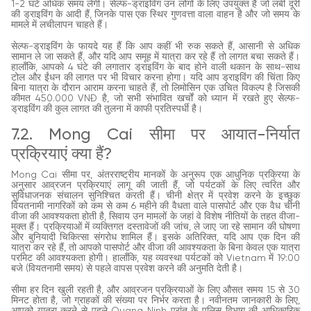
1-2 घंटे अधिक समय लेगी। सेल्फ-ड्राइविंग उन लोगों के लिए उपयुक्त है जो लंबी दूरी
की ड्राइविंग के आदी हैं, जिनके पास एक स्थिर गुणवत्ता वाला वाहन है और जो समय के
मामले में लचीलापन चाहते हैं।
सेल्फ-ड्राइविंग के फायदे यह हैं कि आप कहीं भी रुक सकते हैं, आसानी से अधिक
सामान ले जा सकते हैं, और यदि आप समूह में यात्रा कर रहे हैं तो लागत बचा सकते हैं।
हालाँकि, आपको 4 घंटे की लगातार ड्राइविंग के बाद होने वाली थकान के साथ-साथ
टोल और ईंधन की लागत पर भी विचार करना होगा। यदि आप ड्राइविंग की चिंता किए
बिना यात्रा के दौरान आराम करना चाहते हैं, तो लिमोसिन एक उचित विकल्प है जिसकी
कीमत 450.000 VNĐ है, जो सभी संभावित खर्चों को ध्यान में रखते हुए सेल्फ-
ड्राइविंग की कुल लागत की तुलना में काफी प्रतिस्पर्धी है।
7.2. Mong Cai सीमा पर आयात-निर्यात
प्रक्रियाएं क्या हैं?
Mong Cai सीमा पर, अंतरराष्ट्रीय मानकों के अनुरूप एक आधुनिक प्रक्रिया के
अनुसार आव्रजन प्रक्रियाएं लागू की जाती हैं, जो पर्यटकों के लिए त्वरित और
सुविधाजनक संचालन सुनिश्चित करती हैं। चीनी क्षेत्र में प्रवेश करने के इच्छुक
वियतनामी नागरिकों को कम से कम 6 महीने की वैधता वाले पासपोर्ट और एक वैध चीनी
वीजा की आवश्यकता होती है, सिवाय उन मामलों के जहां वे विशेष नीतियों के तहत वीजा-
मुक्त हैं। प्रक्रियाओं में व्यक्तिगत दस्तावेजों की जांच, ले जाए जा रहे सामान की घोषणा
और बुनियादी चिकित्सा संगरोध शामिल हैं। इसके अतिरिक्त, यदि आप एक दिन की
यात्रा कर रहे हैं, तो आपको पासपोर्ट और वीजा की आवश्यकता के बिना केवल एक यात्रा
परमिट की आवश्यकता होगी। हालाँकि, यह व्यवस्था पर्यटकों को Vietnam में 19:00
बजे (वियतनामी समय) से पहले वापस प्रवेश करने की अनुमति देती है।
सीमा हर दिन खुली रहती है, और आव्रजन प्रक्रियाओं के लिए औसत समय 15 से 30
मिनट होता है, जो ग्राहकों की संख्या पर निर्भर करता है। नवीनतम जानकारी के लिए,