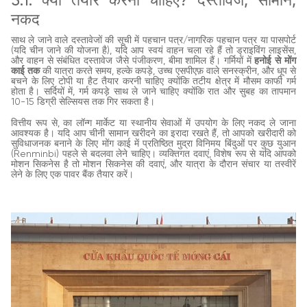
5.1. क्या तैयार करना चाहिए? दस्तावेज, सामान,
नकद
साथ ले जाने वाले दस्तावेजों की सूची में पहचान पत्र/नागरिक पहचान पत्र या पासपोर्ट
(यदि चीन जाने की योजना है), यदि आप स्वयं वाहन चला रहे हैं तो ड्राइविंग लाइसेंस,
और वाहन से संबंधित दस्तावेज जैसे पंजीकरण, बीमा शामिल हैं। गर्मियों में
हनोई से मोंग
काई तक
की यात्रा करते समय, हल्के कपड़े, उच्च एसपीएफ़ वाले सनस्क्रीन, और धूप से
बचने के लिए टोपी या हैट तैयार करनी चाहिए क्योंकि तटीय क्षेत्र में मौसम काफी गर्म
होता है। सर्दियों में, गर्म कपड़े साथ ले जाने चाहिए क्योंकि रात और सुबह का तापमान
10-15 डिग्री सेल्सियस तक गिर सकता है।
वित्तीय रूप से, का लॉन्ग मार्केट या स्थानीय सेवाओं में उपयोग के लिए नकद ले जाना
आवश्यक है। यदि आप चीनी सामान खरीदने का इरादा रखते हैं, तो आपको खरीदारी को
सुविधाजनक बनाने के लिए मोंग काई में प्रतिष्ठित मुद्रा विनिमय बिंदुओं पर कुछ युआन
(Renminbi) पहले से बदलवा लेने चाहिए। व्यक्तिगत दवाएं, विशेष रूप से यदि आपको
मोशन सिकनेस है तो मोशन सिकनेस की दवाएं, और यात्रा के दौरान संचार या तस्वीरें
लेने के लिए एक पावर बैंक तैयार करें।