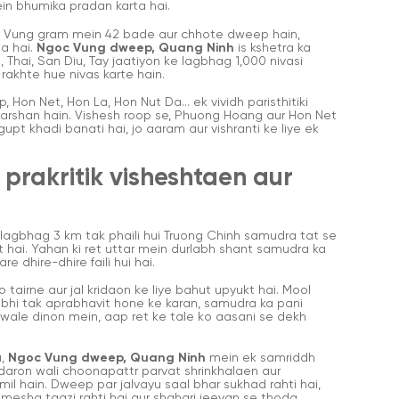
in bhumika pradan karta hai.
c Vung gram mein 42 bade aur chhote dweep hain,
la hai.
Ngoc Vung dweep, Quang Ninh
is kshetra ka
Thai, San Diu, Tay jaatiyon ke lagbhag 1,000 nivasi
rakhte hue nivas karte hain.
on Net, Hon La, Hon Nut Da... ek vividh paristhitiki
karshan hain. Vishesh roop se, Phuong Hoang aur Hon Net
upt khadi banati hai, jo aaram aur vishranti ke liye ek
prakritik visheshtaen aur
lagbhag 3 km tak phaili hui Truong Chinh samudra tat se
t hai. Yahan ki ret uttar mein durlabh shant samudra ka
 dhire-dhire faili hui hai.
airne aur jal kridaon ke liye bahut upyukt hai. Mool
abhi tak aprabhavit hone ke karan, samudra ka pani
ale dinon mein, aap ret ke tale ko aasani se dekh
a,
Ngoc Vung dweep, Quang Ninh
mein ek samriddh
ddaron wali choonapattr parvat shrinkhalaen aur
l hain. Dweep par jalvayu saal bhar sukhad rahti hai,
amesha taazi rahti hai aur shahari jeevan se thoda