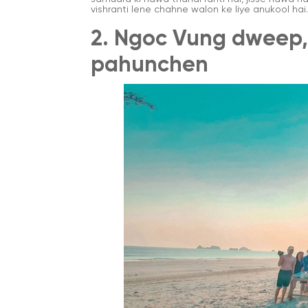
vishranti lene chahne walon ke liye anukool hai.
2. Ngoc Vung dweep,
pahunchen