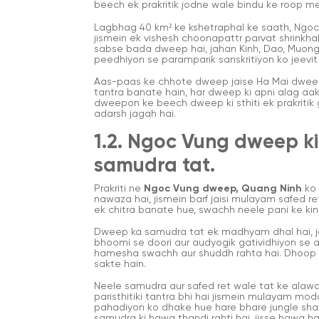
beech ek prakritik jodne wale bindu ke roop me
Lagbhag 40 km² ke kshetraphal ke saath, Ngo
jismein ek vishesh choonapattr parvat shrinkha
sabse bada dweep hai, jahan Kinh, Dao, Muong, 
peedhiyon se paramparik sanskritiyon ko jeevit 
Aas-paas ke chhote dweep jaise Ha Mai dweep, H
tantra banate hain, har dweep ki apni alag aa
dweepon ke beech dweep ki sthiti ek prakritik g
adarsh jagah hai.
1.2. Ngoc Vung dweep ki 
samudra tat.
Prakriti ne
Ngoc Vung dweep, Quang Ninh
ko 
nawaza hai, jismein barf jaisi mulayam safed re
ek chitra banate hue, swachh neele pani ke kinare
Dweep ka samudra tat ek madhyam dhal hai, jo t
bhoomi se doori aur audyogik gatividhiyon se 
hamesha swachh aur shuddh rahta hai. Dhoop w
sakte hain.
Neele samudra aur safed ret wale tat ke alaw
paristhitiki tantra bhi hai jismein mulayam mo
pahadiyon ko dhake hue hare bhare jungle shami
samudra ki hawa thandi rahti hai, jisse hawa h