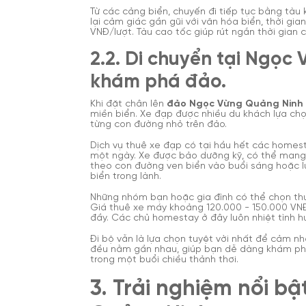
Từ các cảng biển, chuyến đi tiếp tục bằng tàu
lại cảm giác gần gũi với văn hóa biển, thời gia
VNĐ/lượt. Tàu cao tốc giúp rút ngắn thời gian c
2.2. Di chuyển tại Ngọc
khám phá đảo.
Khi đặt chân lên
đảo Ngọc Vừng Quảng Ninh
miền biển. Xe đạp được nhiều du khách lựa chọ
từng con đường nhỏ trên đảo.
Dịch vụ thuê xe đạp có tại hầu hết các homest
một ngày. Xe được bảo dưỡng kỹ, có thể mang
theo con đường ven biển vào buổi sáng hoặc lú
biển trong lành.
Những nhóm bạn hoặc gia đình có thể chọn thu
Giá thuê xe máy khoảng 120.000 - 150.000 V
đầy. Các chủ homestay ở đây luôn nhiệt tình h
Đi bộ vẫn là lựa chọn tuyệt vời nhất để cảm 
đều nằm gần nhau, giúp bạn dễ dàng khám phá
trong một buổi chiều thảnh thơi.
3. Trải nghiệm nổi b