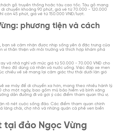
 khách gỗ truyền thống hoặc tàu cao tốc. Tàu gỗ mang
n di chuyển khoảng 90 phút, giá vé từ 70.000 - 120.000
hỉ còn 45 phút, giá vé từ 150.000 VNĐ/lượt.
 Vừng: phương tiện và cách
, bạn sẽ cảm nhận được nhịp sống yên ả đặc trưng của
n vì thân thiện với môi trường và thích hợp khám phá
ay và nhà nghỉ với mức giá từ 50.000 - 70.000 VNĐ cho
 theo đồ dùng cá nhân và nước uống. Việc đạp xe men
c chiều về sẽ mang lại cảm giác thư thái dưới làn gió
ê xe máy để di chuyển xa hơn, mang theo nhiều hành lý.
NĐ cho một ngày, bao gồm mũ bảo hiểm và bình xăng
ướng dẫn đường đi và gợi ý các điểm tham quan thú vị.
nhận rõ nét cuộc sống đảo. Các điểm tham quan chính
 làng chài, chợ nhỏ và những quán cà phê ven biển
ật tại đảo Ngọc Vừng