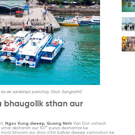
 ek sankshipt parichay. (Srot: Sangrahit)
a bhaugolik sthan aur
it,
Ngoc Vung dweep, Quang Ninh
Van Don vishesh
 uttar akshansh aur 107° purva deshantar ke
o mool bhoomi aur door sthit bahari dweep samoohon ke