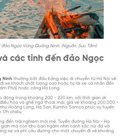
ới đảo Ngọc Vừng Quảng Ninh. (Nguồn: Sưu Tầm)
i và các tỉnh đến đảo Ngọc
 Ninh
thường bắt đầu bằng việc di chuyển từ Hà Nội về
đi xe khách chất lượng cao hoặc tự lái xe cá nhân đến
Cẩm Phả) hoặc cảng Hạ Long.
 động trong khoảng 200 - 220 km, với thời gian di
ó điều hòa và ghế ngả thoải mái, giá vé khoảng 200.000 -
n như Hoàng Long, Hà Sơn, Kumho Samco phục vụ tuyến
 17h chiều.
ang đến trải nghiệm mới mẻ. Tuyến đường Hà Nội - Hạ
i gian mà còn cho bạn ngắm nhìn cảnh sắc núi đá vôi
 xăng xe và phí cầu đường cho một chuyến đi về khoảng