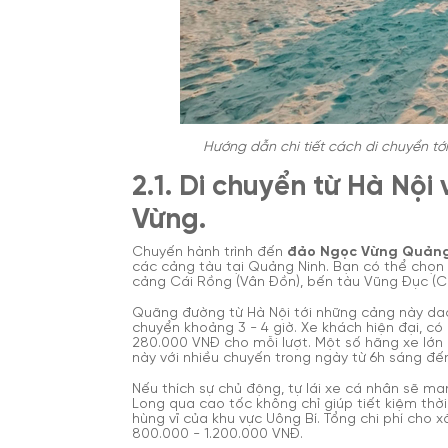
Hướng dẫn chi tiết cách di chuyển t
2.1. Di chuyển từ Hà Nộ
Vừng.
Chuyến hành trình đến
đảo Ngọc Vừng Quảng
các cảng tàu tại Quảng Ninh. Bạn có thể chọn 
cảng Cái Rồng (Vân Đồn), bến tàu Vũng Đục (
Quãng đường từ Hà Nội tới những cảng này dao
chuyển khoảng 3 - 4 giờ. Xe khách hiện đại, c
280.000 VNĐ cho mỗi lượt. Một số hãng xe lớ
này với nhiều chuyến trong ngày từ 6h sáng đến
Nếu thích sự chủ động, tự lái xe cá nhân sẽ m
Long qua cao tốc không chỉ giúp tiết kiệm thờ
hùng vĩ của khu vực Uông Bí. Tổng chi phí cho
800.000 - 1.200.000 VNĐ.