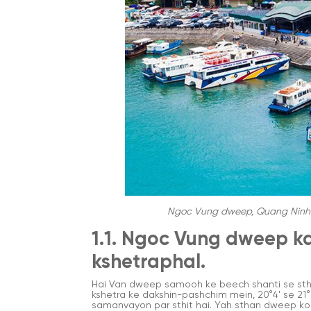
Ngoc Vung dweep, Quang Ninh ka
1.1. Ngoc Vung dweep k
kshetraphal.
Hai Van dweep samooh ke beech shanti se sth
kshetra ke dakshin-pashchim mein, 20°4' se 21°
samanvayon par sthit hai. Yah sthan dweep k