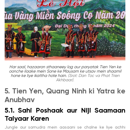
Har saal, hazaaron sthaaneey log aur paryatak Tien Yen ke
oonche ilaake mein Sone ke Mausam ke utsav mein shaamil
hone ke liye ikattha hote hain.
(Srot: Dan Toc va Phat Trien
Akhbaar).
5. Tien Yen, Quang Ninh ki Yatra ke
Anubhav
5.1. Sahi Poshaak aur Niji Saamaan
Taiyaar Karen
Jungle aur samudra mein aasaani se chalne ke liye achhi