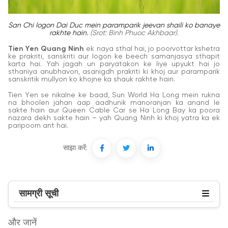
San Chi logon Dai Duc mein paramparik jeevan shaili ko banaye
rakhte hain.
(Srot: Binh Phuoc Akhbaar).
Tien Yen Quang Ninh
ek naya sthal hai, jo poorvottar kshetra
ke prakriti, sanskriti aur logon ke beech samanjasya sthapit
karta hai. Yah jagah un paryatakon ke liye upyukt hai jo
sthaniya anubhavon, asanigdh prakriti ki khoj aur paramparik
sanskritik mullyon ko khojne ka shauk rakhte hain.
Tien Yen se nikalne ke baad, Sun World Ha Long mein rukna
na bhoolen jahan aap aadhunik manoranjan ka anand le
sakte hain aur Queen Cable Car se Ha Long Bay ka poora
nazara dekh sakte hain – yah Quang Ninh ki khoj yatra ka ek
paripoorn ant hai.
साझा करें:
सामग्री सूची
और जानें