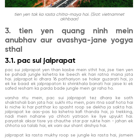
tien yen tak ka rasta chitra-maya hai. (Srot: vietnamnet
akhbaar)
3. tien yen quang ninh mein
anubhav aur avashya-jane yogya
sthal
3.1. pac sui jalprapat
pac sui jalprapat yen than kasbe mein sthit hai, jise tien yen
ke pahadi jungle kshetra ke beech ek hari ratna mana jata
hai. jalprapat ki dhara 16 pathariyon se hokar guzarati hai, jo
ek ke baad ek jalprapaton ki shrinkhala banati hai jaise ki ek
safed resham ka parda bade jungle mein gir raha ho.
varsha ritu mein, pac sui jalprapat tez dhara ke sath
shaktishali ban jata hai; sukhi ritu mein, pani itna saaf hota hai
ki niche ki har patthar ko spasht roop se dekha ja sakta hai.
jalprapat ke aas-pas ka kshetra kafi thanda hai, jo trekking,
nadi mein nahane ya chhoti yatraon ke liye upyukt hai.
paryatak aksar tisre ya chauthe star par rukte hain - jahan ek
chhota sa talab hai, ek vani aur shant drishya hai.
jalprapat ka rasta mukhy roop se jungle ka rasta hai, jismein