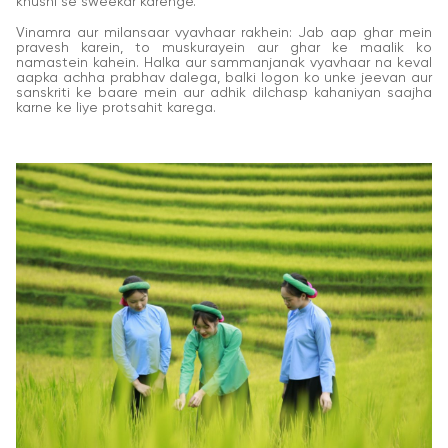
khushi se sweekar karenge.
Vinamra aur milansaar vyavhaar rakhein: Jab aap ghar mein
pravesh karein, to muskurayein aur ghar ke maalik ko
namastein kahein. Halka aur sammanjanak vyavhaar na keval
aapka achha prabhav dalega, balki logon ko unke jeevan aur
sanskriti ke baare mein aur adhik dilchasp kahaniyan saajha
karne ke liye protsahit karega.