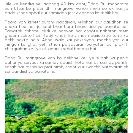
Jile ke kendra se lagbhag 40 km door, Đồng Rui mangrove
van Uttar ke pratinidhi mangrove vanon mein se ek hai, jo
bade kshetraphal aur samriddh jaiv vividhata ka malik hai.
Poora van kshetr purani jhaadiyon, vrikshon aur paudhon se
dhaka hua hai, jo saal bhar hara bhara drishya banata hai.
Paryatak chhote lakdi ke naavon par chhote naharon mein
ghoom sakte hain, tatiy kshetr ke vishesh paristhitiki tantr ko
dekh sakte hain. Aane wale kai pakshiyon, machhliyon aur
jhingon ka ghar, yeh sthan paryavaran paryatan aur prakriti
chitrgrahan ke liye ek adarsh sthal banata hai.
Dong Rui mangrove van ko dekhne ke liye subah ka pehla
pahar ya suryast ka samay adarsh hota hai. Us samay, pani ki
satah par roshni ka pratibimb, shant aur swachh vatavaran ek
sundar drishya banata hai.