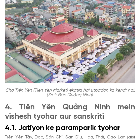
Chợ Tiên Yên (Tien Yen Market) ekatra hai utpadon ka kendr hai.
(Srot: Báo Quảng Ninh).
4. Tiên Yên Quảng Ninh mein
vishesh tyohar aur sanskriti
4.1. Jatiyon ke paramparik tyohar
Tiên Yên Tày, Dao, Sán Chỉ, Sán Dìu, Hoa, Thái, Cao Lan jaisi