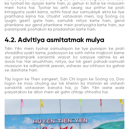
ka tyohar) ka ayojan karte hain, jo gehun ki katai ke mausam
mein hota hai. Tyohar ka arth swarg aur prithvi ke prati
kritagyata vyakt karna, achhi fasal aur samudayik ekta ke liye
prarthana karna hai. Utsahit vatavaran mein, log Soóng cọ
(yugm geet) gate hain, samuhik nritya karte hain, gend
phenkane aur gend phenkane mein pratiyogita karte hain, aur
paramparik poshakon ka pradarshan karte hain.
4.2. Advitiya asmitatmak mulya
Tiên Yên mein tyohar samudayon ke liye purvajon ke prati
shraddha vyakt karne, padosiyon ke sath rishte majboot karne
aur paramparik sanskritik virasat ko sanjoye rakhne ka ek
avsar hai. Har anushthan, nritya, aur lok geet pahadi-samudri
nivasiyon ke adhyatmik jeevan, vishwas aur ichhaon ko gahrai
se darshate hain.
Tày logon ke Then sangeet, Sán Chỉ logon ke Soóng cọ, Dao
logon ke múa chuông aur lok khelon ka mishran ek vishesh
sanskritik vatavaran banata hai, jo Tiên Yên aane wale
paryatakon ke dilon mein ek gahri chhap chhodta hai.