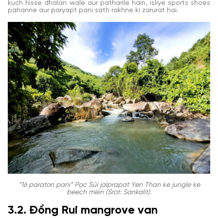
kuch hisse dhalan wale aur patharile hain, isliye sports shoes
pahanne aur paryapt pani sath rakhne ki zarurat hai.
“16 paraton pani” Pạc Sủi jalprapat Yen Than ke jungle ke
beech mein (Srot: Sankalit).
3.2. Đồng Rui mangrove van