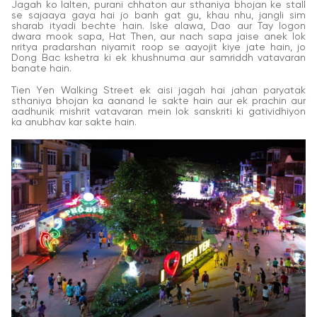
Jagah ko lalten, purani chhaton aur sthaniya bhojan ke stall
se sajaaya gaya hai jo banh gat gu, khau nhu, jangli sim
sharab ityadi bechte hain. Iske alawa, Dao aur Tay logon
dwara mook sapa, Hat Then, aur nach sapa jaise anek lok
nritya pradarshan niyamit roop se aayojit kiye jate hain, jo
Dong Bac kshetra ki ek khushnuma aur samriddh vatavaran
banate hain.
Tien Yen Walking Street ek aisi jagah hai jahan paryatak
sthaniya bhojan ka aanand le sakte hain aur ek prachin aur
aadhunik mishrit vatavaran mein lok sanskriti ki gatividhiyon
ka anubhav kar sakte hain.