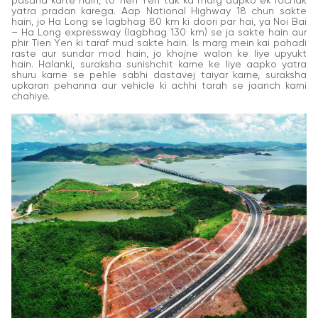
pasand karte hain, to Tien Yen tak ka marg aapko ek rochak
yatra pradan karega. Aap National Highway 18 chun sakte
hain, jo Ha Long se lagbhag 80 km ki doori par hai, ya Noi Bai
– Ha Long expressway (lagbhag 130 km) se ja sakte hain aur
phir Tien Yen ki taraf mud sakte hain. Is marg mein kai pahadi
raste aur sundar mod hain, jo khojne walon ke liye upyukt
hain. Halanki, suraksha sunishchit karne ke liye aapko yatra
shuru karne se pehle sabhi dastavej taiyar karne, suraksha
upkaran pehanna aur vehicle ki achhi tarah se jaanch karni
chahiye.