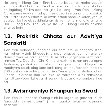
Ha Long – Mong Cai – Binh Lieu ke beech ek mahatvapurn
sangam sthal hai. Tien Yen kasbe ka kendra Ha Long shahar
se lagbhag 80 km door hai, jise Ha Long – Van Don – Mong
Cai expressway ke madhyam se aasani se pahuncha ja sakta
hai. "Uttar-Poorv kshetra ka dwar" sthan hone ke karan, yah un
yatriyon ke liye ek suvidhajanak vishram sthal mana jata hai jo
Bai Tu Long Bay, Binh Lieu ya Tra Co – Mong Cai ko dekhna
chahte hain.
1.2. Prakritik Chhata aur Advitiya
Sanskriti
Tien Yen pahadon, jangalon aur samudra ka sangam sthal
hai, jahan vividh bhaugolik drishya bhavya aur romanchak
dono prakar ke hain. Yahan 10 se adhik janjatiyan rehti hain,
jinmein Tay, Dao, San Chi, Kinh pramukh hain, har janjati apne
tyoharon, poshakon, bhashaon aur paramparik bhojan ke
madhyam se ek alag sanskritik rang lati hai. Vishesh roop se,
200 varshon se adhik purana Tien Yen ka purana shahar, jahan
French – Chinese shaili ke lakdi ke makanon ki ek shrinkhala
hai, Uttar-Poorv kshetra ki sanskritik aatma ko sanjoye hue
hai.
1.3. Avismaraniya Khanpan ka Swad
Tien Yen ka khanpan Quang Ninh ke logon ka garv hai. Kuch
"prasiddh visheshataen" jinhen aapko avashya azmana
chahiye: