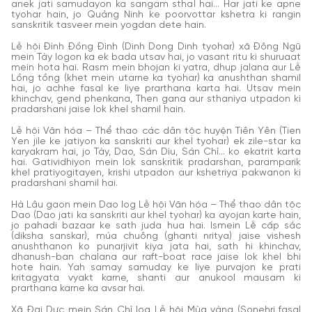
anek jati samudayon ka sangam sthal hai... Har jati ke apne
tyohar hain, jo Quảng Ninh ke poorvottar kshetra ki rangin
sanskritik tasveer mein yogdan dete hain.
Lễ hội Đình Đồng Đình (Dinh Dong Dinh tyohar) xã Đông Ngũ
mein Tày logon ka ek bada utsav hai, jo vasant ritu ki shuruaat
mein hota hai. Rasm mein bhojan ki yatra, dhup jalana aur Lễ
Lồng tồng (khet mein utarne ka tyohar) ka anushthan shamil
hai, jo achhe fasal ke liye prarthana karta hai. Utsav mein
khinchav, gend phenkana, Then gana aur sthaniya utpadon ki
pradarshani jaise lok khel shamil hain.
Lễ hội Văn hóa – Thể thao các dân tộc huyện Tiên Yên (Tien
Yen jile ke jatiyon ka sanskriti aur khel tyohar) ek zile-star ka
karyakram hai, jo Tày, Dao, Sán Dìu, Sán Chỉ... ko ekatrit karta
hai. Gatividhiyon mein lok sanskritik pradarshan, paramparik
khel pratiyogitayen, krishi utpadon aur kshetriya pakwanon ki
pradarshani shamil hai.
Hà Lâu gaon mein Dao log Lễ hội Văn hóa – Thể thao dân tộc
Dao (Dao jati ka sanskriti aur khel tyohar) ka ayojan karte hain,
jo pahadi bazaar ke sath juda hua hai. Ismein Lễ cấp sắc
(diksha sanskar), múa chuông (ghanti nritya) jaise vishesh
anushthanon ko punarjivit kiya jata hai, sath hi khinchav,
dhanush-ban chalana aur raft-boat race jaise lok khel bhi
hote hain. Yah samay samuday ke liye purvajon ke prati
kritagyata vyakt karne, shanti aur anukool mausam ki
prarthana karne ka avsar hai.
Xã Đại Dực mein Sán Chỉ log Lễ hội Mùa vàng (Sonehri fasal