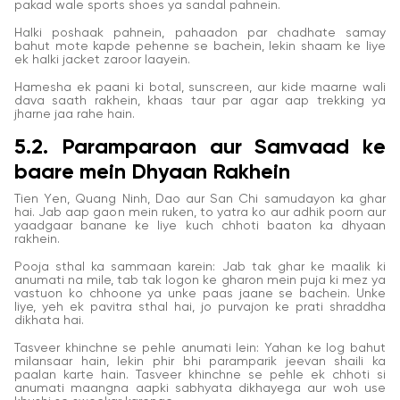
pakad wale sports shoes ya sandal pahnein.
Halki poshaak pahnein, pahaadon par chadhate samay
bahut mote kapde pehenne se bachein, lekin shaam ke liye
ek halki jacket zaroor laayein.
Hamesha ek paani ki botal, sunscreen, aur kide maarne wali
dava saath rakhein, khaas taur par agar aap trekking ya
jharne jaa rahe hain.
5.2. Paramparaon aur Samvaad ke
baare mein Dhyaan Rakhein
Tien Yen, Quang Ninh, Dao aur San Chi samudayon ka ghar
hai. Jab aap gaon mein ruken, to yatra ko aur adhik poorn aur
yaadgaar banane ke liye kuch chhoti baaton ka dhyaan
rakhein.
Pooja sthal ka sammaan karein: Jab tak ghar ke maalik ki
anumati na mile, tab tak logon ke gharon mein puja ki mez ya
vastuon ko chhoone ya unke paas jaane se bachein. Unke
liye, yeh ek pavitra sthal hai, jo purvajon ke prati shraddha
dikhata hai.
Tasveer khinchne se pehle anumati lein: Yahan ke log bahut
milansaar hain, lekin phir bhi paramparik jeevan shaili ka
paalan karte hain. Tasveer khinchne se pehle ek chhoti si
anumati maangna aapki sabhyata dikhayega aur woh use