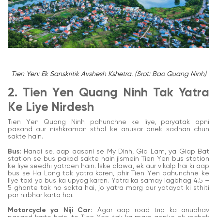
Tien Yen: Ek Sanskritik Avshesh Kshetra. (Srot: Bao Quang Ninh)
2. Tien Yen Quang Ninh Tak Yatra
Ke Liye Nirdesh
Tien Yen Quang Ninh pahunchne ke liye, paryatak apni
pasand aur nishkraman sthal ke anusar anek sadhan chun
sakte hain.
Bus:
Hanoi se, aap aasani se My Dinh, Gia Lam, ya Giap Bat
station se bus pakad sakte hain jismein Tien Yen bus station
ke liye seedhi yatraen hain. Iske alawa, ek aur vikalp hai ki aap
bus se Ha Long tak yatra karen, phir Tien Yen pahunchne ke
liye taxi ya bus ka upyog karen. Yatra ka samay lagbhag 4.5 –
5 ghante tak ho sakta hai, jo yatra marg aur yatayat ki sthiti
par nirbhar karta hai.
Motorcycle ya Niji Car:
Agar aap road trip ka anubhav