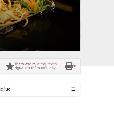
Thêm vào mục Yêu thích
In
Người đã thêm điều này
c lục