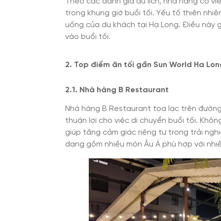
Theo các đánh giá du lịch, nhà hàng có vi
trong khung giờ buổi tối. Yếu tố thiên nh
uống của du khách tại Hạ Long. Điều này g
vào buổi tối.
2. Top điểm ăn tối gần Sun World Ha Lo
2.1. Nhà hàng B Restaurant
Nhà hàng B Restaurant tọa lạc trên đường
thuận lợi cho việc di chuyển buổi tối. Khôn
giúp tăng cảm giác riêng tư trong trải ng
dạng gồm nhiều món Âu Á phù hợp với nhiề