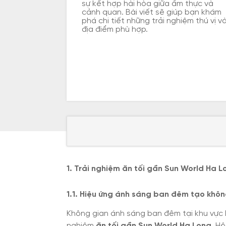
sự kết hợp hài hòa giữa ẩm thực và
cảnh quan. Bài viết sẽ giúp bạn khám
phá chi tiết những trải nghiệm thú vị v
địa điểm phù hợp.
1. Trải nghiệm ăn tối gần Sun World Ha L
1.1. Hiệu ứng ánh sáng ban đêm tạo khôn
Không gian ánh sáng ban đêm tại khu vực 
nghiệm
ăn tối gần Sun World Ha Long
. H