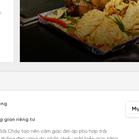
à
ong
Mụ
g gian riêng tư
Bãi Cháy tạo nên cảm giác ấm áp phù hợp trải
ệ thống đèn vàng dịu phản chiếu mặt biển giúp tăng