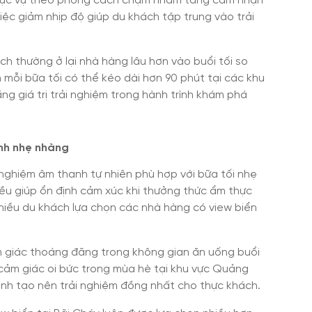
phục vụ theo phong cách chậm nhằm tăng cảm nhận
iệc giảm nhịp độ giúp du khách tập trung vào trải
ch thường ở lại nhà hàng lâu hơn vào buổi tối so
h mỗi bữa tối có thể kéo dài hơn 90 phút tại các khu
ăng giá trị trải nghiệm trong hành trình khám phá
anh nhẹ nhàng
 nghiệm âm thanh tự nhiên phù hợp với bữa tối nhẹ
ều giúp ổn định cảm xúc khi thưởng thức ẩm thực
 nhiều du khách lựa chọn các nhà hàng có view biển
m giác thoáng đãng trong không gian ăn uống buổi
m cảm giác oi bức trong mùa hè tại khu vực Quảng
anh tạo nên trải nghiệm đồng nhất cho thực khách.