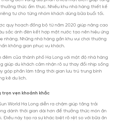
 thưởng thức ẩm thực. Nhiều khu nhà hàng thiết kế
iêng tư cho từng nhóm khách dùng bữa buổi tối.
ược quy hoạch đồng bộ từ năm 2020 giúp nâng cao
 Màu sắc ánh đèn kết hợp mặt nước tạo nên hiệu ứng
nhẹ nhàng. Những nhà hàng gần khu vui chơi thường
nhấn không gian phục vụ khách.
ch đêm của thành phố Hạ Long với mật độ nhà hàng
g giúp du khách cảm nhận rõ sự thay đổi nhịp sống
ày góp phần làm tăng thời gian lưu trú trung bình
g kê du lịch.
g trọn vẹn khoảnh khắc
 Sun World Ha Long diễn ra chậm giúp tăng trải
ng dành thời gian dài hơn để thưởng thức món ăn
i. Điều này tạo ra sự khác biệt rõ rệt so với bữa ăn