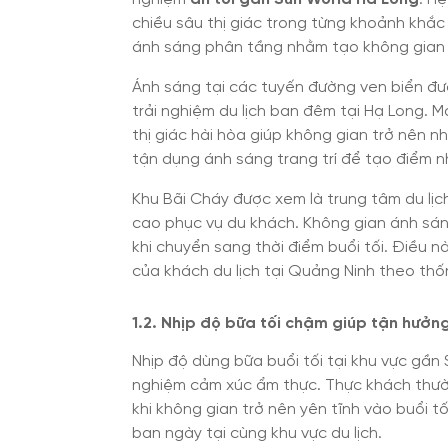
chiều sâu thị giác trong từng khoảnh khắc
ánh sáng phân tầng nhằm tạo không gian r
Ánh sáng tại các tuyến đường ven biển đ
trải nghiệm du lịch ban đêm tại Hạ Long.
thị giác hài hòa giúp không gian trở nên 
tận dụng ánh sáng trang trí để tạo điểm 
Khu Bãi Cháy được xem là trung tâm du lị
cao phục vụ du khách. Không gian ánh sán
khi chuyển sang thời điểm buổi tối. Điều n
của khách du lịch tại Quảng Ninh theo thốn
1.2. Nhịp độ bữa tối chậm giúp tận hưởn
Nhịp độ dùng bữa buổi tối tại khu vực gần
nghiệm cảm xúc ẩm thực. Thực khách thườ
khi không gian trở nên yên tĩnh vào buổi tố
ban ngày tại cùng khu vực du lịch.