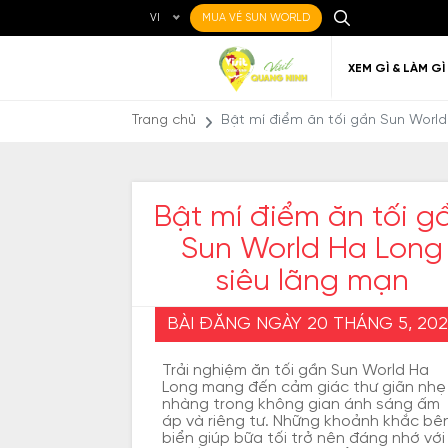
VI
MUA VÉ SUN WORLD
XEM GÌ & LÀM GÌ
Trang chủ
Bật mí điểm ăn tối gần Sun World
Bật mí điểm ăn tối g
Sun World Ha Long
Ẩm thực Địa phương
Điểm đến yêu thích
Về Quảng Ninh
Đi đến Quảng Ninh
Nghệ thuật
Di c
Gi
Địa điểm ăn uống
Qu
siêu lãng mạn
BÀI ĐĂNG NGÀY 20 THÁNG 5, 202
Trải nghiệm ăn tối gần Sun World Ha
Long mang đến cảm giác thư giãn nhẹ
nhàng trong không gian ánh sáng ấm
áp và riêng tư. Những khoảnh khắc bê
biển giúp bữa tối trở nên đáng nhớ với