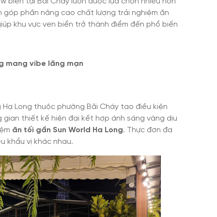
ew biển tại Bãi Cháy luôn được lựa chọn nhiều hơn
iên góp phần nâng cao chất lượng trải nghiệm ăn
iúp khu vực ven biển trở thành điểm đến phổ biến
ng mang vibe lãng mạn
 Hạ Long thuộc phường Bãi Cháy tạo điều kiện
g gian thiết kế hiện đại kết hợp ánh sáng vàng dịu
hiệm
ăn tối gần Sun World Ha Long
. Thực đơn đa
u khẩu vị khác nhau.