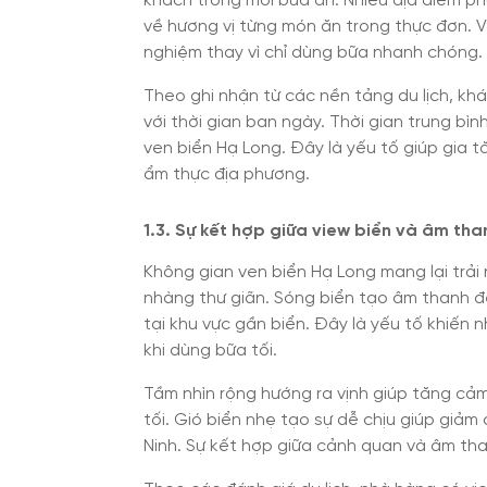
khách trong mỗi bữa ăn. Nhiều địa điểm 
về hương vị từng món ăn trong thực đơn. V
nghiệm thay vì chỉ dùng bữa nhanh chóng.
Theo ghi nhận từ các nền tảng du lịch, khá
với thời gian ban ngày. Thời gian trung bìn
ven biển Hạ Long. Đây là yếu tố giúp gia t
ẩm thực địa phương.
1.3. Sự kết hợp giữa view biển và âm th
Không gian ven biển Hạ Long mang lại trải
nhàng thư giãn. Sóng biển tạo âm thanh đ
tại khu vực gần biển. Đây là yếu tố khiến
khi dùng bữa tối.
Tầm nhìn rộng hướng ra vịnh giúp tăng cả
tối. Gió biển nhẹ tạo sự dễ chịu giúp giả
Ninh. Sự kết hợp giữa cảnh quan và âm th