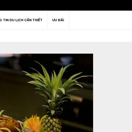
 TIN DU LỊCH CẦN THIẾT
ƯU ĐÃI
ư giãn
Thiên nhiên
Golf