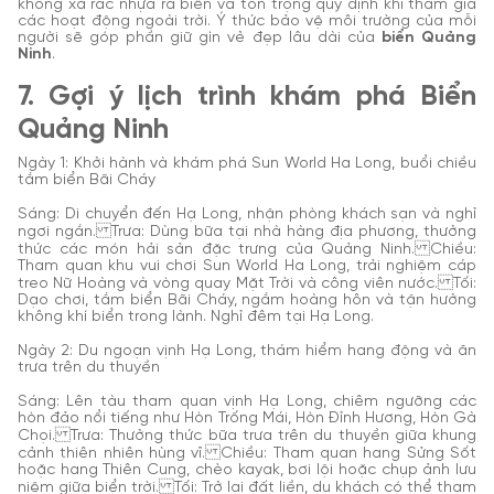
không xả rác nhựa ra biển và tôn trọng quy định khi tham gia
các hoạt động ngoài trời. Ý thức bảo vệ môi trường của mỗi
người sẽ góp phần giữ gìn vẻ đẹp lâu dài của
biển Quảng
Ninh
.
7. Gợi ý lịch trình khám phá Biển
Quảng Ninh
Ngày 1: Khởi hành và khám phá Sun World Ha Long, buổi chiều
tắm biển Bãi Cháy
Sáng: Di chuyển đến Hạ Long, nhận phòng khách sạn và nghỉ
ngơi ngắn. Trưa: Dùng bữa tại nhà hàng địa phương, thưởng
thức các món hải sản đặc trưng của Quảng Ninh. Chiều:
Tham quan khu vui chơi Sun World Ha Long, trải nghiệm cáp
treo Nữ Hoàng và vòng quay Mặt Trời và công viên nước. Tối:
Dạo chơi, tắm biển Bãi Cháy, ngắm hoàng hôn và tận hưởng
không khí biển trong lành. Nghỉ đêm tại Hạ Long.
Ngày 2: Du ngoạn vịnh Hạ Long, thám hiểm hang động và ăn
trưa trên du thuyền
Sáng: Lên tàu tham quan vịnh Hạ Long, chiêm ngưỡng các
hòn đảo nổi tiếng như Hòn Trống Mái, Hòn Đỉnh Hương, Hòn Gà
Chọi. Trưa: Thưởng thức bữa trưa trên du thuyền giữa khung
cảnh thiên nhiên hùng vĩ. Chiều: Tham quan hang Sửng Sốt
hoặc hang Thiên Cung, chèo kayak, bơi lội hoặc chụp ảnh lưu
niệm giữa biển trời. Tối: Trở lại đất liền, du khách có thể tham