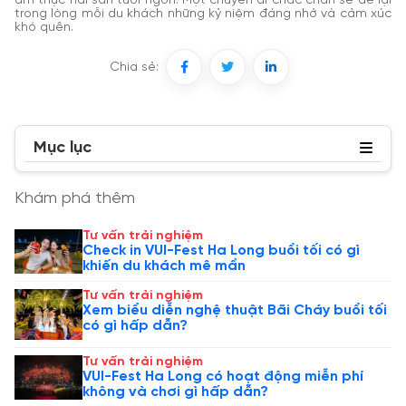
ẩm thực hải sản tươi ngon. Một chuyến đi chắc chắn sẽ để lại
trong lòng mỗi du khách những kỷ niệm đáng nhớ và cảm xúc
khó quên.
Chia sẻ:
Mục lục
Khám phá thêm
Tư vấn trải nghiệm
Check in VUI-Fest Ha Long buổi tối có gì
khiến du khách mê mẩn
Tư vấn trải nghiệm
Xem biểu diễn nghệ thuật Bãi Cháy buổi tối
có gì hấp dẫn?
Tư vấn trải nghiệm
VUI-Fest Ha Long có hoạt động miễn phí
không và chơi gì hấp dẫn?