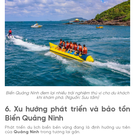
Biển Quảng Ninh đem lại nhiều trải nghiệm thú vị cho du khách
khi khám phá. (Nguồn: Sưu tầm)
6. Xu hướng phát triển và bảo tồn
Biển Quảng Ninh
Phát triển du lịch biển bền vững đang là định hướng ưu tiên
của
Quảng Ninh
trong tương lai gần.