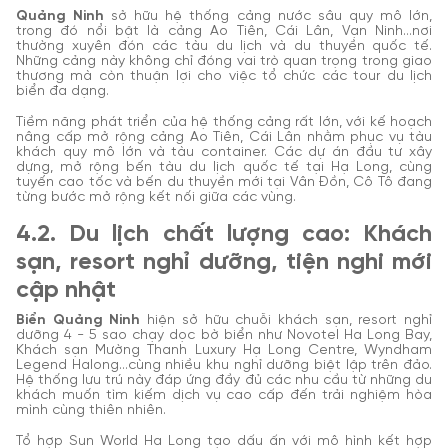
Quảng Ninh
sở hữu hệ thống cảng nước sâu quy mô lớn,
trong đó nổi bật là cảng Ao Tiên, Cái Lân, Vạn Ninh…nơi
thường xuyên đón các tàu du lịch và du thuyền quốc tế.
Những cảng này không chỉ đóng vai trò quan trọng trong giao
thương mà còn thuận lợi cho việc tổ chức các tour du lịch
biển đa dạng.
Tiềm năng phát triển của hệ thống cảng rất lớn, với kế hoạch
nâng cấp mở rộng cảng Ao Tiên, Cái Lân nhằm phục vụ tàu
khách quy mô lớn và tàu container. Các dự án đầu tư xây
dựng, mở rộng bến tàu du lịch quốc tế tại Hạ Long, cùng
tuyến cao tốc và bến du thuyền mới tại Vân Đồn, Cô Tô đang
từng bước mở rộng kết nối giữa các vùng.
4.2. Du lịch chất lượng cao: Khách
sạn, resort nghỉ dưỡng, tiện nghi mới
cập nhật
Biển Quảng Ninh
hiện sở hữu chuỗi khách sạn, resort nghỉ
dưỡng 4 - 5 sao chạy dọc bờ biển như Novotel Ha Long Bay,
Khách sạn Mường Thanh Luxury Hạ Long Centre, Wyndham
Legend Halong…cùng nhiều khu nghỉ dưỡng biệt lập trên đảo.
Hệ thống lưu trú này đáp ứng đầy đủ các nhu cầu từ những du
khách muốn tìm kiếm dịch vụ cao cấp đến trải nghiệm hòa
mình cùng thiên nhiên.
Tổ hợp Sun World Ha Long tạo dấu ấn với mô hình kết hợp