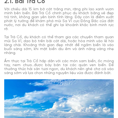
2.1. Bãi Trà Cổ
Với chiều dài 15 km bờ cát trắng mịn, rặng phi lao xanh vươn
mình bên biển. Bãi Trà Cổ chinh phục du khách bằng vẻ đẹp
trữ tình, không gian yên bình tĩnh lặng. Đây còn là điểm xuất
phát lý tưởng để khám phá mũi Sa Vĩ cực Đông Bắc của đất
nước, nơi du khách có thể ghi lại khoảnh khắc bình minh rực
rỡ.
Tại Trà Cổ, du khách có thể tham gia các chuyến tham quan
mũi Sa Vĩ, dạo bộ trên bãi cát dài, hoặc hòa mình vào lễ hội
làng chài. Khoảng thời gian đẹp nhất để ngắm biển là vào
buổi sáng sớm, khi mặt biển dịu êm và ánh nắng vàng nhẹ
nhàng.
Ẩm thực tại Trà Cổ hấp dẫn với các món sam biển, ốc móng
tay, nem chua...được bày bán tại các quán ven biển. Để
thưởng thức hải sản tươi ngon, du khách nên ghé chợ cá vào
sáng sớm và lựa chọn những nguyên liệu vừa được đánh bắt.