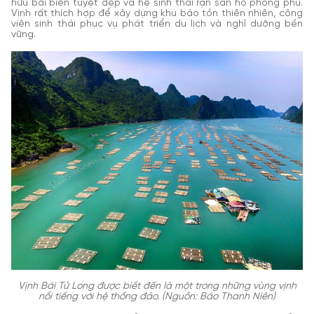
hữu bãi biển tuyệt đẹp và hệ sinh thái rạn san hô phong phú.
Vịnh rất thích hợp để xây dựng khu bảo tồn thiên nhiên, công
viên sinh thái phục vụ phát triển du lịch và nghỉ dưỡng bền
vững.
Vịnh Bái Tử Long được biết đến là một trong những vùng vịnh
nổi tiếng với hệ thống đảo. (Nguồn: Báo Thanh Niên)