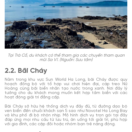
Tại Trà Cổ, du khách có thể tham gia các chuyến tham quan
mũi Sa Vĩ. (Nguồn: Sưu tầm)
2.2. Bãi Cháy
Nằm trong khu vực Sun World Ha Long, bãi Cháy được quy
hoạch đồng bộ với tổ hợp vui chơi hiện đại, cáp treo Nữ
Hoàng cùng bãi biển nhân tạo nước trong xanh. Nơi đây lý
tưởng cho du khách mong muốn kết hợp tắm biển với các
hoạt động giải trí đẳng cấp.
Bãi Cháy sở hữu hệ thống dịch vụ đầy đủ, từ đường dạo bộ
ven biển đến chuỗi khách sạn 5 sao như Novotel Ha Long Bay
và khu phố đi bộ nhộn nhịp. Mô hình dịch vụ trọn gói tại đây
đáp ứng mọi nhu cầu từ lưu trú, ăn uống tới giải trí, phù hợp
với gia đình, các cặp đôi hoặc nhóm bạn trẻ năng động.