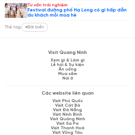
Tư vấn trải nghiệm
Festival đường phố Hạ Long có gì hấp dẫn
du khách mỗi mùa hè
Thẻ tag:
#Bãi biển
Visit Quang Ninh
Xem gì & Làm gì
Lễ hội & Sự kiện
Ăn uống
Mua sắm
Nơi ở
Các website liên quan
Visit Phú Quốc
Visit Cát Bà
Visit Đà Nẵng
Visit Ninh Bình
Visit Quảng Ninh
Visit Sa Pa
Visit Thanh Hoá
Visit Vũng Tàu