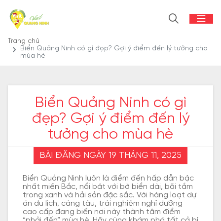
Trang chủ
Biển Quảng Ninh có gì đẹp? Gợi ý điểm đến lý tưởng cho
mùa hè
Biển Quảng Ninh có gì
đẹp? Gợi ý điểm đến lý
tưởng cho mùa hè
BÀI ĐĂNG NGÀY 19 THÁNG 11, 2025
Biển Quảng Ninh luôn là điểm đến hấp dẫn bậc
nhất miền Bắc, nổi bật với bờ biển dài, bãi tắm
trong xanh và hải sản đặc sắc. Với hàng loạt dự
án du lịch, cảng tàu, trải nghiệm nghỉ dưỡng
cao cấp đang biến nơi này thành tâm điểm
“phải đến” mùa hè. Hãy cùng khám phá tất cả bí