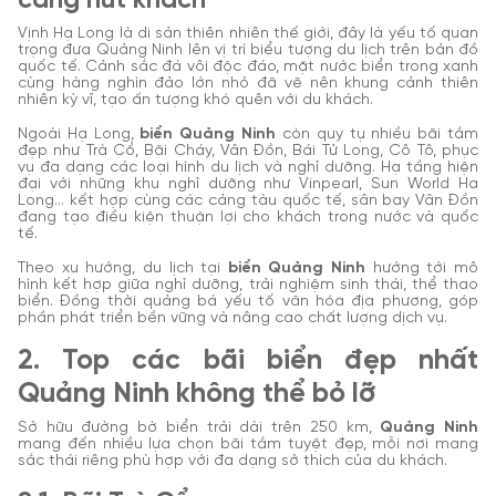
càng hút khách
Vịnh Hạ Long là di sản thiên nhiên thế giới, đây là yếu tố quan
trọng đưa Quảng Ninh lên vị trí biểu tượng du lịch trên bản đồ
quốc tế. Cảnh sắc đá vôi độc đáo, mặt nước biển trong xanh
cùng hàng nghìn đảo lớn nhỏ đã vẽ nên khung cảnh thiên
nhiên kỳ vĩ, tạo ấn tượng khó quên với du khách.
Ngoài Hạ Long,
biển Quảng Ninh
còn quy tụ nhiều bãi tắm
đẹp như Trà Cổ, Bãi Cháy, Vân Đồn, Bái Tử Long, Cô Tô, phục
vụ đa dạng các loại hình du lịch và nghỉ dưỡng. Hạ tầng hiện
đại với những khu nghỉ dưỡng như Vinpearl, Sun World Ha
Long… kết hợp cùng các cảng tàu quốc tế, sân bay Vân Đồn
đang tạo điều kiện thuận lợi cho khách trong nước và quốc
tế.
Theo xu hướng, du lịch tại
biển Quảng Ninh
hướng tới mô
hình kết hợp giữa nghỉ dưỡng, trải nghiệm sinh thái, thể thao
biển. Đồng thời quảng bá yếu tố văn hóa địa phương, góp
phần phát triển bền vững và nâng cao chất lượng dịch vụ.
2. Top các bãi biển đẹp nhất
Quảng Ninh không thể bỏ lỡ
Sở hữu đường bờ biển trải dài trên 250 km,
Quảng Ninh
mang đến nhiều lựa chọn bãi tắm tuyệt đẹp, mỗi nơi mang
sắc thái riêng phù hợp với đa dạng sở thích của du khách.