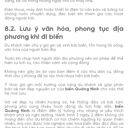
sáng, kể cả trong những ngày trời có mây nhẹ.
Điện thoại, máy ảnh hoặc thiết bị điện tử cần bảo vệ bằng túi
chống nước chuyên dụng, đặc biệt khi tham gia các hoạt
động ngoài trời.
8.2. Lưu ý văn hóa, phong tục địa
phương khi đi biển
Du khách nên chú ý giữ gìn vệ sinh bãi biển, tôn trọng lối sống,
văn hóa của người bản địa.
Trước khi chụp hình người dân địa phương nên xin phép để thể
hiện sự lịch sự, tạo thiện cảm với cộng đồng.
Không nên gây ồn ào vào ban đêm ở các khu dân cư, đồng
thời chú ý không để lại rác thải nhựa trên bãi biển.
Ý thức giữ gìn môi trường của từng du khách sẽ góp phần
bảo vệ nét đẹp nguyên sơ của
biển Quảng Ninh
cho các thế
hệ mai sau.
Với vẻ đẹp tự nhiên hoang sơ, hệ thống đảo và bãi tắm
phong phú cùng nhiều hoạt động du lịch hấp dẫn,
biển
Quảng Ninh
là điểm đến lý tưởng cho những ai yêu thích
khám phá và nghỉ dưỡng. Hành trình 3 ngày 2 đêm không chỉ
mang đến cho du khách cơ hội chiêm ngưỡng kỳ quan thiên
nhiên, mà còn được trải nghiệm văn hóa biển đảo độc đáo và