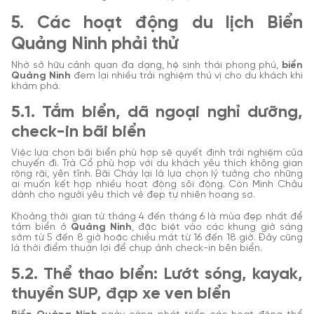
5. Các hoạt động du lịch Biển
Quảng Ninh phải thử
Nhờ sở hữu cảnh quan đa dạng, hệ sinh thái phong phú,
biển
Quảng Ninh
đem lại nhiều trải nghiệm thú vị cho du khách khi
khám phá.
5.1. Tắm biển, dã ngoại nghỉ dưỡng,
check-in bãi biển
Việc lựa chọn bãi biển phù hợp sẽ quyết định trải nghiệm của
chuyến đi. Trà Cổ phù hợp với du khách yêu thích không gian
rộng rãi, yên tĩnh. Bãi Cháy lại là lựa chọn lý tưởng cho những
ai muốn kết hợp nhiều hoạt động sôi động. Còn Minh Châu
dành cho người yêu thích vẻ đẹp tự nhiên hoang sơ.
Khoảng thời gian từ tháng 4 đến tháng 6 là mùa đẹp nhất để
tắm biển ở
Quảng Ninh
, đặc biệt vào các khung giờ sáng
sớm từ 5 đến 8 giờ hoặc chiều mát từ 16 đến 18 giờ. Đây cũng
là thời điểm thuận lợi để chụp ảnh check-in bên biển.
5.2. Thể thao biển: Lướt sóng, kayak,
thuyền SUP, đạp xe ven biển