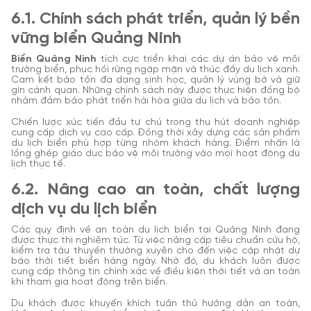
6.1. Chính sách phát triển, quản lý bền
vững biển Quảng Ninh
Biển Quảng Ninh
tích cực triển khai các dự án bảo vệ môi
trường biển, phục hồi rừng ngập mặn và thúc đẩy du lịch xanh.
Cam kết bảo tồn đa dạng sinh học, quản lý vùng bờ và giữ
gìn cảnh quan. Những chính sách này được thực hiện đồng bộ
nhằm đảm bảo phát triển hài hòa giữa du lịch và bảo tồn.
Chiến lược xúc tiến đầu tư chú trọng thu hút doanh nghiệp
cung cấp dịch vụ cao cấp. Đồng thời xây dựng các sản phẩm
du lịch biển phù hợp từng nhóm khách hàng. Điểm nhấn là
lồng ghép giáo dục bảo vệ môi trường vào mọi hoạt động du
lịch thực tế.
6.2. Nâng cao an toàn, chất lượng
dịch vụ du lịch biển
Các quy định về an toàn du lịch biển tại Quảng Ninh đang
được thực thi nghiêm túc. Từ việc nâng cấp tiêu chuẩn cứu hộ,
kiểm tra tàu thuyền thường xuyên cho đến việc cập nhật dự
báo thời tiết biển hàng ngày. Nhờ đó, du khách luôn được
cung cấp thông tin chính xác về điều kiện thời tiết và an toàn
khi tham gia hoạt động trên biển.
Du khách được khuyến khích tuân thủ hướng dẫn an toàn,