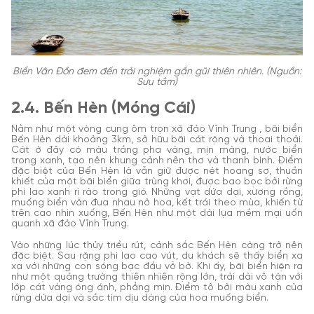
Biển Vân Đồn đem đến trải nghiệm gần gũi thiên nhiên. (Nguồn:
Sưu tầm)
2.4. Bến Hèn (Móng Cái)
Nằm như một vòng cung ôm trọn xã đảo Vĩnh Trung , bãi biển
Bến Hèn dài khoảng 3km, sở hữu bãi cát rộng và thoai thoải.
Cát ở đây có màu trắng pha vàng, mịn màng, nước biển
trong xanh, tạo nên khung cảnh nên thơ và thanh bình. Điểm
đặc biệt của Bến Hèn là vẫn giữ được nét hoang sơ, thuần
khiết của một bãi biển giữa trùng khơi, được bao bọc bởi rừng
phi lao xanh rì rào trong gió. Những vạt dứa dại, xương rồng,
muống biển vẫn đua nhau nở hoa, kết trái theo mùa, khiến từ
trên cao nhìn xuống, Bến Hèn như một dải lụa mềm mại uốn
quanh xã đảo Vĩnh Trung.
Vào những lúc thủy triều rút, cảnh sắc Bến Hèn càng trở nên
đặc biệt. Sau rặng phi lao cao vút, du khách sẽ thấy biển xa
xa với những con sóng bạc đầu vỗ bờ. Khi ấy, bãi biển hiện ra
như một quảng trường thiên nhiên rộng lớn, trải dài vô tận với
lớp cát vàng óng ánh, phẳng mịn. Điểm tô bởi màu xanh của
rừng dứa dại và sắc tím dịu dàng của hoa muống biển.