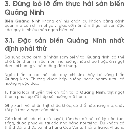
3. Đừng bỏ lỡ ẩm thực hải sản biển
Quảng Ninh
Biển Quảng Ninh
không chỉ níu chân du khách bằng cảnh
quan mà còn chinh phục vị giác với nền ẩm thực hải sản đặc
sắc, quy tụ nhiều món ngon hiếm có.
3.1. Đặc sản biển Quảng Ninh nhất
định phải thử
Sá sùng được xem là "nhân sâm biển" tại Quảng Ninh, có thể
chế biến thành nhiều món như nướng, nấu cháo hoặc ăn ngọt
đem lại hương vị bổ dưỡng đặc trưng.
Ngán biển là loại hải sản quý, chỉ tìm thấy tại vùng biển
Quảng Ninh. Thường được hấp, nướng hoặc ngâm rượu có
hương vị độc đáo.
Tu hài là loại nhuyễn thể chỉ tồn tại ở
Quảng Ninh
, thịt ngọt
thanh phù hợp để hấp sả, nướng mỡ hành.
Ghẹ xanh với phần thịt chắc khỏe, có thể hấp, rang me, cháy
tỏi giữ trọn vị ngọt của biển.
Các loại hải sản như sò huyết, tôm he, bề bề, cù kỳ luôn tươi
sống, được phục vụ tại các nhà hàng nổi tiếng. Du khách có
thể thưởng thức tại nhà hàng Cua Vàng, Thắng Trang, Phương