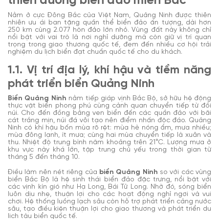
thiên đường biển đảo miền Bắc
Nằm ở cực Đông Bắc của Việt Nam, Quảng Ninh
được thiên
nhiên ưu ái ban tặng quần thể biển đảo ấn tượng, dài hơn
250 km cùng 2.077 hòn đảo lớn nhỏ. Vùng đất này không chỉ
nổi bật với vai trò là nơi nghỉ dưỡng mà còn giữ vị trí quan
trọng trong giao thương quốc tế, đem đến nhiều cơ hội trải
nghiệm du lịch biển đạt chuẩn quốc tế cho du khách.
1.1. Vị trí địa lý, khí hậu và tiềm năng
phát triển biển Quảng Ninh
Biển Quảng Ninh
nằm tiếp giáp vịnh Bắc Bộ, sở hữu hệ động
thực vật biển phong phú cùng cảnh quan chuyển tiếp từ đồi
núi. Cho đến đồng bằng ven biển đến các quần đảo với bãi
cát trắng mịn, núi đá vôi tạo nên điểm nhấn độc đáo. Quảng
Ninh có khí hậu bốn mùa rõ rệt: mùa hè nóng ẩm, mưa nhiều;
mùa đông lạnh, ít mưa; cùng hai mùa chuyển tiếp là xuân và
thu. Nhiệt độ trung bình năm khoảng trên 21°C. Lượng mưa ở
khu vực này khá lớn, tập trung chủ yếu trong thời gian từ
tháng 5 đến tháng 10.
Điều làm nên nét riêng của
biển Quảng Ninh
so với các vùng
biển Bắc Bộ là hệ sinh thái biển đảo đặc trưng, nổi bật với
các vịnh kín gió như Hạ Long, Bái Tử Long. Nhờ đó, sóng biển
luôn dịu nhẹ, thuận lợi cho các hoạt động nghỉ ngơi và vui
chơi. Hệ thống luồng lạch sâu còn hỗ trợ phát triển cảng nước
sâu, tạo điều kiện thuận lợi cho giao thương và phát triển du
lịch tàu biển quốc tế.