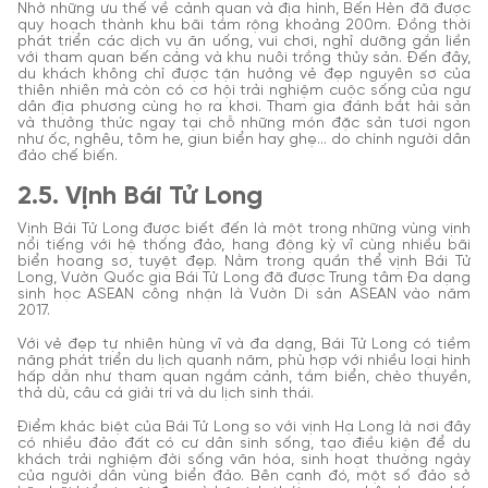
Nhờ những ưu thế về cảnh quan và địa hình, Bến Hèn đã được
quy hoạch thành khu bãi tắm rộng khoảng 200m. Đồng thời
phát triển các dịch vụ ăn uống, vui chơi, nghỉ dưỡng gắn liền
với tham quan bến cảng và khu nuôi trồng thủy sản. Đến đây,
du khách không chỉ được tận hưởng vẻ đẹp nguyên sơ của
thiên nhiên mà còn có cơ hội trải nghiệm cuộc sống của ngư
dân địa phương cùng họ ra khơi. Tham gia đánh bắt hải sản
và thưởng thức ngay tại chỗ những món đặc sản tươi ngon
như ốc, nghêu, tôm he, giun biển hay ghẹ… do chính người dân
đảo chế biến.
2.5. Vịnh Bái Tử Long
Vịnh Bái Tử Long được biết đến là một trong những vùng vịnh
nổi tiếng với hệ thống đảo, hang động kỳ vĩ cùng nhiều bãi
biển hoang sơ, tuyệt đẹp. Nằm trong quần thể vịnh Bái Tử
Long, Vườn Quốc gia Bái Tử Long đã được Trung tâm Đa dạng
sinh học ASEAN công nhận là Vườn Di sản ASEAN vào năm
2017.
Với vẻ đẹp tự nhiên hùng vĩ và đa dạng, Bái Tử Long có tiềm
năng phát triển du lịch quanh năm, phù hợp với nhiều loại hình
hấp dẫn như tham quan ngắm cảnh, tắm biển, chèo thuyền,
thả dù, câu cá giải trí và du lịch sinh thái.
Điểm khác biệt của Bái Tử Long so với vịnh Hạ Long là nơi đây
có nhiều đảo đất có cư dân sinh sống, tạo điều kiện để du
khách trải nghiệm đời sống văn hóa, sinh hoạt thường ngày
của người dân vùng biển đảo. Bên cạnh đó, một số đảo sở