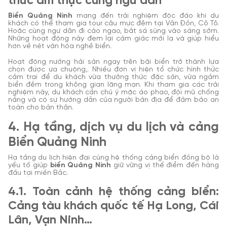
thức ẩm thực cùng ngư dân
Biển Quảng Ninh
mang đến trải nghiệm độc đáo khi du
khách có thể tham gia tour câu mực đêm tại Vân Đồn, Cô Tô.
Hoặc cùng ngư dân đi cào ngao, bắt sá sùng vào sáng sớm.
Những hoạt động này đem lại cảm giác mới lạ và giúp hiểu
hơn về nét văn hóa nghề biển.
Hoạt động nướng hải sản ngay trên bãi biển trở thành lựa
chọn được ưa chuộng,. Nhiều đơn vị hiện tổ chức hình thức
cắm trại để du khách vừa thưởng thức đặc sản, vừa ngắm
biển đêm trong không gian lãng mạn. Khi tham gia các trải
nghiệm này, du khách cần chú ý mặc áo phao, đội mũ chống
nắng và có sự hướng dẫn của người bản địa để đảm bảo an
toàn cho bản thân.
4. Hạ tầng, dịch vụ du lịch và cảng
Biển Quảng Ninh
Hạ tầng du lịch hiện đại cùng hệ thống cảng biển đồng bộ là
yếu tố giúp
biển Quảng Ninh
giữ vững vị thế điểm đến hàng
đầu tại miền Bắc.
4.1. Toàn cảnh hệ thống cảng biển:
Cảng tàu khách quốc tế Hạ Long, Cái
Lân, Vạn Ninh…