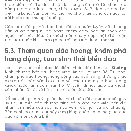
Biển Quảng Ninh
ngày càng phát triển các hoạt động thể
thao biển nhờ địa hình thuận lợi, sóng biển nhỏ. Du khách dễ
dàng tham gia lướt sóng, chèo kayak, SUP, đạp xe dọc bãi
biển Hạ Long, Vân Đồn, với dịch vụ cho thuê dụng cụ ngay tại
bãi hoặc các khu nghỉ dưỡng.
Các hoạt động thể thao biển đều có huấn luyện viên hướng
dẫn, được trang bị áo phao nhằm đảm bảo an toàn cho
người mới bắt đầu. Du khách nên chú ý cập nhật điều kiện
thời tiết trước khi tham gia để trải nghiệm được trọn vẹn.
5.3. Tham quan đảo hoang, khám phá
hang động, tour sinh thái biển đảo
Tour sinh thái biển đảo là điểm nhấn đặc biệt tại
Quảng
Ninh
, thường bắt đầu bằng việc lên tàu ra vịnh Bái Tử Long.
Khám phá đảo hoang, hang động vào buổi sáng, thưởng thức
picnic trên đảo vào buổi trưa và chiều tham gia hoạt động
kayak hoặc lặn ngắm san hô. Chuyến đi này giúp du khách
cảm nhận rõ nét về hệ sinh thái biển đảo đặc sắc.
Để có trải nghiệm ý nghĩa, du khách nên đặt tour qua công ty
uy tín, ưu tiên các chương trình có hướng dẫn viên bản địa
nhằm tìm hiểu sâu sắc hơn về văn hóa, lịch sử địa phương.
Bên cạnh đó, các tour này cũng lồng ghép nội dung giáo dục
bảo vệ môi trường biển.