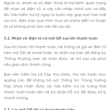
Ngoài ra, email và số điện thoại là hai kênh quan trọng
để nhận vé điện tử, vì vậy cần nhập chính xác và đầy
đủ. Việc kiểm tra kỹ ngay từ bước này giúp bạn hạn chế
sai sót, đảm bảo quá trình mua vé online diễn ra thuận
lợi và không phát sinh vấn đề sau đó.
3.2. Nhận vé điện tử và mã QR sau khi thanh toán
Sau khi hoàn tất thanh toán, hệ thống sẽ gửi vé điện tử
kèm mã QR về email hoặc tin nhắn mà bạn đã đăng ký.
Thông thường, bạn sẽ nhận được vé chỉ sau vài phút
nếu giao dịch thành công.
Bạn nên kiểm tra cả hộp thư chính, thư rác hoặc mục
quảng cáo để không bỏ sót thông tin. Trong trường
hợp chưa nhận được vé, hãy kiểm tra lại trạng thái
thanh toán hoặc liên hệ bộ phận hỗ trợ để được xử lý
nhanh chóng.
3.3. Lưu mã QR để sử dụng thuận tiện