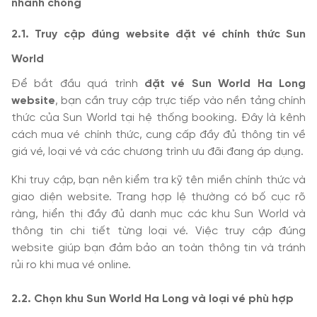
nhanh chóng
2.1. Truy cập đúng website đặt vé chính thức Sun
World
Để bắt đầu quá trình
đặt vé Sun World Ha Long
website
, bạn cần truy cập trực tiếp vào nền tảng chính
thức của Sun World tại hệ thống booking. Đây là kênh
cách mua vé chính thức, cung cấp đầy đủ thông tin về
giá vé, loại vé và các chương trình ưu đãi đang áp dụng.
Khi truy cập, bạn nên kiểm tra kỹ tên miền chính thức và
giao diện website. Trang hợp lệ thường có bố cục rõ
ràng, hiển thị đầy đủ danh mục các khu Sun World và
thông tin chi tiết từng loại vé. Việc truy cập đúng
website giúp bạn đảm bảo an toàn thông tin và tránh
rủi ro khi mua vé online.
2.2. Chọn khu Sun World Ha Long và loại vé phù hợp