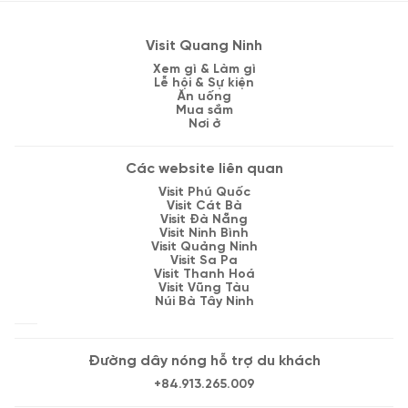
Visit Quang Ninh
Xem gì & Làm gì
Lễ hội & Sự kiện
Ăn uống
Mua sắm
Nơi ở
Các website liên quan
Visit Phú Quốc
Visit Cát Bà
Visit Đà Nẵng
Visit Ninh Bình
Visit Quảng Ninh
Visit Sa Pa
Visit Thanh Hoá
Visit Vũng Tàu
Núi Bà Tây Ninh
Đường dây nóng hỗ trợ du khách
+84.913.265.009