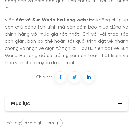
động hơn và đảm bảo quá trình check-in diễn ra thuận
lợi.
Việc
đặt vé Sun World Ha Long website
không chỉ giúp
bạn chủ động lịch trình mà còn đảm bảo mua đúng vé
chính hãng với mức giá tốt nhất. Chỉ với vài thao tác
đơn giản, bạn có thể hoàn tất quá trình đặt vé nhanh
chóng và nhận vé điện tử tiện lợi. Hãy ưu tiên đặt vé Sun
World Ha Long để có trải nghiệm an toàn, tiết kiệm và
trọn vẹn cho chuyến đi của mình.
Chia sẻ:
Mục lục
Thẻ tag:
#Xem gì - Làm gì