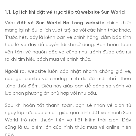
1.1. Lợi ích khi đặt vé trực tiếp từ website Sun World
Việc
đặt vé Sun World Ha Long website
chính thức
mang lại nhiều lợi ích vượt trội so với các hình thức khác.
Trước hết, đây là kênh bán vé chính hãng, đảm bảo tính
hợp lệ và đầy đủ quyền lợi khi sử dụng. Bạn hoàn toàn
yên tâm về nguồn gốc vé cũng như tránh được các rủi
ro khi tìm hiểu cách mua vé chính thức.
Ngoài ra, website luôn cập nhật nhanh chóng giá vé,
các gói combo và chương trình ưu đãi mới nhất theo
từng thời điểm. Điều này giúp bạn dễ dàng so sánh và
lựa chọn phương án phù hợp với nhu cầu.
Sau khi hoàn tất thanh toán, bạn sẽ nhận vé điện tử
ngay lập tức qua email, giúp quá trình đặt vé nhanh Sun
World trở nên thuận tiện và tiết kiệm thời gian. Đây
cũng là ưu điểm lớn của hình thức mua vé online hiện
nay.