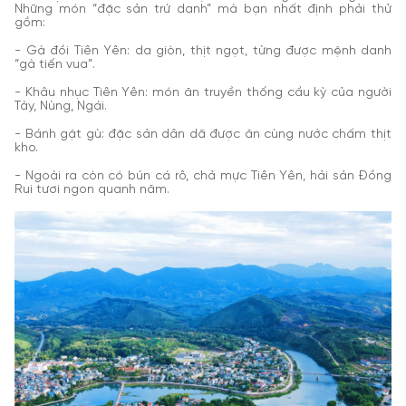
Những món “đặc sản trứ danh” mà bạn nhất định phải thử
gồm:
- Gà đồi Tiên Yên: da giòn, thịt ngọt, từng được mệnh danh
“gà tiến vua”.
- Khâu nhục Tiên Yên: món ăn truyền thống cầu kỳ của người
Tày, Nùng, Ngái.
- Bánh gật gù: đặc sản dân dã được ăn cùng nước chấm thịt
kho.
- Ngoài ra còn có bún cá rô, chả mực Tiên Yên, hải sản Đồng
Rui tươi ngon quanh năm.