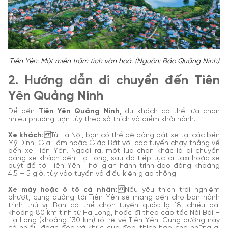
Tiên Yên: Một miền trầm tích văn hoá. (Nguồn: Báo Quảng Ninh)
2. Hướng dẫn di chuyển đến Tiên
Yên Quảng Ninh
Để đến
Tiên Yên Quảng Ninh
, du khách có thể lựa chọn
nhiều phương tiện tùy theo sở thích và điểm khởi hành.
Xe khách:
Từ Hà Nội, bạn có thể dễ dàng bắt xe tại các bến
Mỹ Đình, Gia Lâm hoặc Giáp Bát với các tuyến chạy thẳng về
bến xe Tiên Yên. Ngoài ra, một lựa chọn khác là di chuyển
bằng xe khách đến Hạ Long, sau đó tiếp tục đi taxi hoặc xe
buýt để tới Tiên Yên. Thời gian hành trình dao động khoảng
4,5 – 5 giờ, tùy vào tuyến và điều kiện giao thông.
Xe máy hoặc ô tô cá nhân:
Nếu yêu thích trải nghiệm
phượt, cung đường tới Tiên Yên sẽ mang đến cho bạn hành
trình thú vị. Bạn có thể chọn tuyến quốc lộ 18, chiều dài
khoảng 80 km tính từ Hạ Long, hoặc đi theo cao tốc Nội Bài –
Hạ Long (khoảng 130 km) rồi rẽ về Tiên Yên. Cung đường này