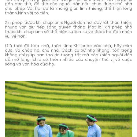
gần bàn thờ, đồ thờ của người dân nếu chưa được chủ nhà
cho phép. Với họ, đó là không gian linh thiêng, thể hiện lòng
thành kính với tổ tiên.
Xin phép trước khi chụp ảnh: Người dân nơi đây rất thân thiện,
nhưng vẫn giữ nếp sống truyền thống. Một lời xin phép nhỏ
trước khi chụp ảnh sẽ thể hiện sự lịch sự và được họ đón nhận
vui vẻ hơn.
Giữ thái độ hòa nhã, thân tình: Khi bước vào nhà, hãy mỉm
cười và chào hỏi chủ nhà. Cách cư xử nhẹ nhàng, tôn trọng
không chỉ giúp bạn tạo ấn tượng tốt mà còn khiến người dân
dễ mở lòng, chia sẻ thêm nhiều câu chuyện thú vị về cuộc
sống và văn hóa của họ.