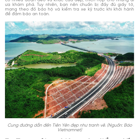
có nhiều đoạn đèo và khúc cua đẹp, thích hợp cho những ai
ưa khám phá. Tuy nhiên, bạn nên chuẩn bị đầy đủ giấy tờ,
mang theo đồ bảo hộ và kiểm tra xe kỹ trước khi khởi hành
để đảm bảo an toàn.
Cung đường dẫn đến Tiên Yên đẹp như tranh vẽ. (Nguồn: Báo
Vietnamnet)