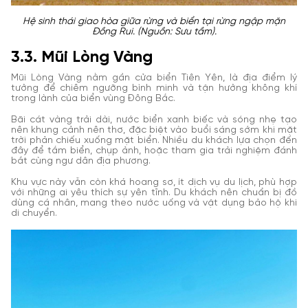
Hệ sinh thái giao hòa giữa rừng và biển tại rừng ngập mặn
Đồng Rui. (Nguồn: Sưu tầm).
3.3. Mũi Lòng Vàng
Mũi Lòng Vàng nằm gần cửa biển Tiên Yên, là địa điểm lý
tưởng để chiêm ngưỡng bình minh và tận hưởng không khí
trong lành của biển vùng Đông Bắc.
Bãi cát vàng trải dài, nước biển xanh biếc và sóng nhẹ tạo
nên khung cảnh nên thơ, đặc biệt vào buổi sáng sớm khi mặt
trời phản chiếu xuống mặt biển. Nhiều du khách lựa chọn đến
đây để tắm biển, chụp ảnh, hoặc tham gia trải nghiệm đánh
bắt cùng ngư dân địa phương.
Khu vực này vẫn còn khá hoang sơ, ít dịch vụ du lịch, phù hợp
với những ai yêu thích sự yên tĩnh. Du khách nên chuẩn bị đồ
dùng cá nhân, mang theo nước uống và vật dụng bảo hộ khi
di chuyển.