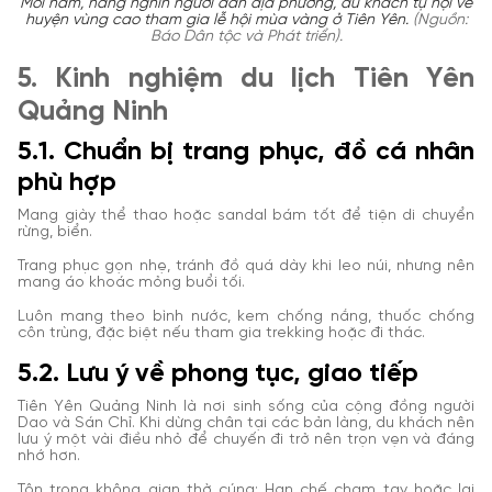
Mỗi năm, hàng nghìn người dân địa phương, du khách tụ hội về
huyện vùng cao tham gia lễ hội mùa vàng ở Tiên Yên.
(Nguồn:
Báo Dân tộc và Phát triển).
5. Kinh nghiệm du lịch Tiên Yên
Quảng Ninh
5.1. Chuẩn bị trang phục, đồ cá nhân
phù hợp
Mang giày thể thao hoặc sandal bám tốt để tiện di chuyển
rừng, biển.
Trang phục gọn nhẹ, tránh đồ quá dày khi leo núi, nhưng nên
mang áo khoác mỏng buổi tối.
Luôn mang theo bình nước, kem chống nắng, thuốc chống
côn trùng, đặc biệt nếu tham gia trekking hoặc đi thác.
5.2. Lưu ý về phong tục, giao tiếp
Tiên Yên Quảng Ninh là nơi sinh sống của cộng đồng người
Dao và Sán Chỉ. Khi dừng chân tại các bản làng, du khách nên
lưu ý một vài điều nhỏ để chuyến đi trở nên trọn vẹn và đáng
nhớ hơn.
Tôn trọng không gian thờ cúng: Hạn chế chạm tay hoặc lại