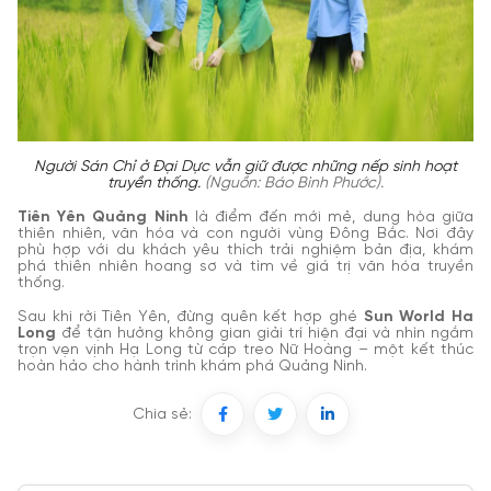
Người Sán Chỉ ở Đại Dực vẫn giữ được những nếp sinh hoạt
truyền thống.
(Nguồn: Báo Bình Phước).
Tiên Yên Quảng Ninh
là điểm đến mới mẻ, dung hòa giữa
thiên nhiên, văn hóa và con người vùng Đông Bắc. Nơi đây
phù hợp với du khách yêu thích trải nghiệm bản địa, khám
phá thiên nhiên hoang sơ và tìm về giá trị văn hóa truyền
thống.
Sau khi rời Tiên Yên, đừng quên kết hợp ghé
Sun World Ha
Long
để tận hưởng không gian giải trí hiện đại và nhìn ngắm
trọn vẹn vịnh Hạ Long từ cáp treo Nữ Hoàng – một kết thúc
hoàn hảo cho hành trình khám phá Quảng Ninh.
Chia sẻ: