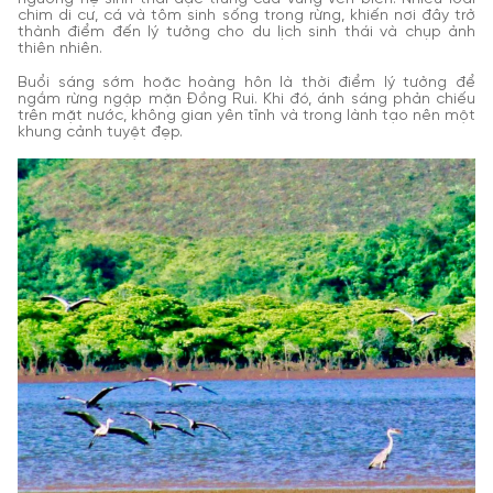
chim di cư, cá và tôm sinh sống trong rừng, khiến nơi đây trở
thành điểm đến lý tưởng cho du lịch sinh thái và chụp ảnh
thiên nhiên.
Buổi sáng sớm hoặc hoàng hôn là thời điểm lý tưởng để
ngắm rừng ngập mặn Đồng Rui. Khi đó, ánh sáng phản chiếu
trên mặt nước, không gian yên tĩnh và trong lành tạo nên một
khung cảnh tuyệt đẹp.