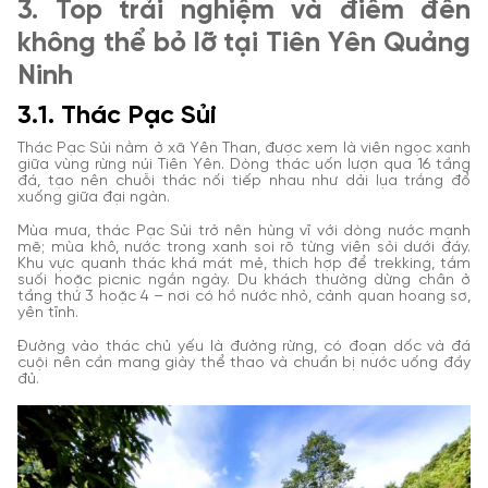
3. Top trải nghiệm và điểm đến
không thể bỏ lỡ tại Tiên Yên Quảng
Ninh
3.1. Thác Pạc Sủi
Thác Pạc Sủi nằm ở xã Yên Than, được xem là viên ngọc xanh
giữa vùng rừng núi Tiên Yên. Dòng thác uốn lượn qua 16 tầng
đá, tạo nên chuỗi thác nối tiếp nhau như dải lụa trắng đổ
xuống giữa đại ngàn.
Mùa mưa, thác Pạc Sủi trở nên hùng vĩ với dòng nước mạnh
mẽ; mùa khô, nước trong xanh soi rõ từng viên sỏi dưới đáy.
Khu vực quanh thác khá mát mẻ, thích hợp để trekking, tắm
suối hoặc picnic ngắn ngày. Du khách thường dừng chân ở
tầng thứ 3 hoặc 4 – nơi có hồ nước nhỏ, cảnh quan hoang sơ,
yên tĩnh.
Đường vào thác chủ yếu là đường rừng, có đoạn dốc và đá
cuội nên cần mang giày thể thao và chuẩn bị nước uống đầy
đủ.