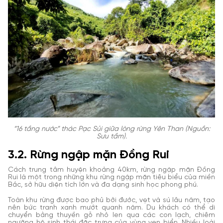
“16 tầng nước” thác Pạc Sủi giữa lòng rừng Yên Than (Nguồn:
Sưu tầm).
3.2. Rừng ngập mặn Đồng Rui
Cách trung tâm huyện khoảng 40km, rừng ngập mặn Đồng
Rui là một trong những khu rừng ngập mặn tiêu biểu của miền
Bắc, sở hữu diện tích lớn và đa dạng sinh học phong phú.
Toàn khu rừng được bao phủ bởi đước, vẹt và sú lâu năm, tạo
nên bức tranh xanh mướt quanh năm. Du khách có thể di
chuyển bằng thuyền gỗ nhỏ len qua các con lạch, chiêm
ngưỡng hệ sinh thái đặc trưng của vùng ven biển. Nhiều loài