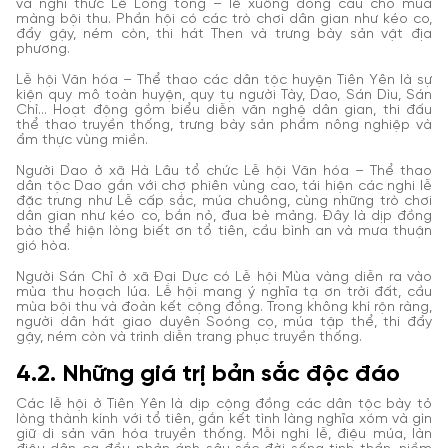
và nghi thức Lễ Lồng tồng – lễ xuống đồng cầu cho mùa
màng bội thu. Phần hội có các trò chơi dân gian như kéo co,
đẩy gậy, ném còn, thi hát Then và trưng bày sản vật địa
phương.
Lễ hội Văn hóa – Thể thao các dân tộc huyện Tiên Yên là sự
kiện quy mô toàn huyện, quy tụ người Tày, Dao, Sán Dìu, Sán
Chỉ... Hoạt động gồm biểu diễn văn nghệ dân gian, thi đấu
thể thao truyền thống, trưng bày sản phẩm nông nghiệp và
ẩm thực vùng miền.
Người Dao ở xã Hà Lâu tổ chức Lễ hội Văn hóa – Thể thao
dân tộc Dao gắn với chợ phiên vùng cao, tái hiện các nghi lễ
đặc trưng như Lễ cấp sắc, múa chuông, cùng những trò chơi
dân gian như kéo co, bắn nỏ, đua bè mảng. Đây là dịp đồng
bào thể hiện lòng biết ơn tổ tiên, cầu bình an và mưa thuận
gió hòa.
Người Sán Chỉ ở xã Đại Dực có Lễ hội Mùa vàng diễn ra vào
mùa thu hoạch lúa. Lễ hội mang ý nghĩa tạ ơn trời đất, cầu
mùa bội thu và đoàn kết cộng đồng. Trong không khí rộn ràng,
người dân hát giao duyên Soóng cọ, múa tập thể, thi đẩy
gậy, ném còn và trình diễn trang phục truyền thống.
4.2. Những giá trị bản sắc độc đáo
Các lễ hội ở Tiên Yên là dịp cộng đồng các dân tộc bày tỏ
lòng thành kính với tổ tiên, gắn kết tình làng nghĩa xóm và gìn
giữ di sản văn hóa truyền thống. Mỗi nghi lễ, điệu múa, làn