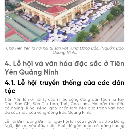
Chợ Tiên Yên là nơi hội tụ sản vật vùng Đông Bắc.
(Nguồn: Báo
Quảng Ninh).
4. Lễ hội và văn hóa đặc sắc ở Tiên
Yên Quảng Ninh
4.1. Lễ hội truyền thống của các dân
tộc
Tiên Yên là nơi hội tụ của nhiều cộng đồng dân tộc như Tày,
Dao, Sán Chỉ, Sán Dìu, Hoa, Thái, Cao Lan... Mỗi dân tộc đều
có những lễ hội riêng, góp phần làm nên bức tranh văn hóa
đa sắc màu của vùng Đông Bắc Quảng Ninh.
Lễ hội Đình Đồng Đình là ngày hội lớn của người Tày ở xã Đông
Ngũ, diễn ra vào đầu xuân. Phần lễ gồm rước cỗ, dâng hương