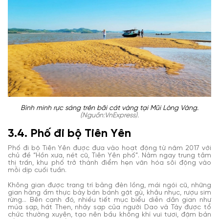
Bình minh rực sáng trên bãi cát vàng tại Mũi Lòng Vàng.
(Nguồn:VnExpress).
3.4. Phố đi bộ Tiên Yên
Phố đi bộ Tiên Yên được đưa vào hoạt động từ năm 2017 với
chủ đề “Hồn xưa, nét cũ, Tiên Yên phố”. Nằm ngay trung tâm
thị trấn, khu phố trở thành điểm hẹn văn hóa sôi động vào
mỗi dịp cuối tuần.
Không gian được trang trí bằng đèn lồng, mái ngói cũ, những
gian hàng ẩm thực bày bán bánh gật gù, khâu nhục, rượu sim
rừng... Bên cạnh đó, nhiều tiết mục biểu diễn dân gian như
múa sạp, hát Then, nhảy sạp của người Dao và Tày được tổ
chức thường xuyên, tạo nên bầu không khí vui tươi, đậm bản