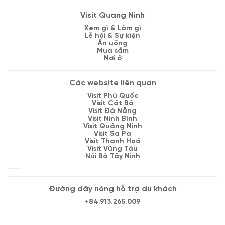
Visit Quang Ninh
Xem gì & Làm gì
Lễ hội & Sự kiện
Ăn uống
Mua sắm
Nơi ở
Các website liên quan
Visit Phú Quốc
Visit Cát Bà
Visit Đà Nẵng
Visit Ninh Bình
Visit Quảng Ninh
Visit Sa Pa
Visit Thanh Hoá
Visit Vũng Tàu
Núi Bà Tây Ninh
Đường dây nóng hỗ trợ du khách
+84.913.265.009