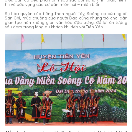
điệu dân ca đều phản ánh sâu sắc đời sống tinh thần, niềm
tin và ước vọng của cư dân miền núi – miền biển.
Sự hòa quyện của tiếng Then người Tày, Soóng cọ của người
Sán Chỉ, múa chuông của người Dao cùng những trò chơi dân
gian tạo nên không gian văn hóa đặc trưng, để lại ấn tượng
sâu đậm trong lòng du khách khi đến với Tiên Yên.