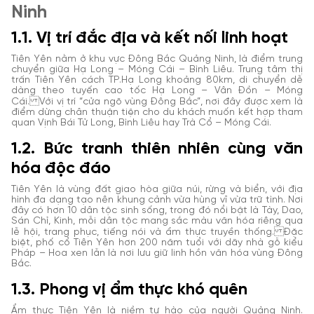
Ninh
1.1. Vị trí đắc địa và kết nối linh hoạt
Tiên Yên nằm ở khu vực Đông Bắc Quảng Ninh, là điểm trung
chuyển giữa Hạ Long – Móng Cái – Bình Liêu. Trung tâm thị
trấn Tiên Yên cách TP.Hạ Long khoảng 80km, di chuyển dễ
dàng theo tuyến cao tốc Hạ Long – Vân Đồn – Móng
Cái. Với vị trí “cửa ngõ vùng Đông Bắc”, nơi đây được xem là
điểm dừng chân thuận tiện cho du khách muốn kết hợp tham
quan Vịnh Bái Tử Long, Bình Liêu hay Trà Cổ – Móng Cái.
1.2. Bức tranh thiên nhiên cùng văn
hóa độc đáo
Tiên Yên là vùng đất giao hòa giữa núi, rừng và biển, với địa
hình đa dạng tạo nên khung cảnh vừa hùng vĩ vừa trữ tình. Nơi
đây có hơn 10 dân tộc sinh sống, trong đó nổi bật là Tày, Dao,
Sán Chỉ, Kinh, mỗi dân tộc mang sắc màu văn hóa riêng qua
lễ hội, trang phục, tiếng nói và ẩm thực truyền thống. Đặc
biệt, phố cổ Tiên Yên hơn 200 năm tuổi với dãy nhà gỗ kiểu
Pháp – Hoa xen lẫn là nơi lưu giữ linh hồn văn hóa vùng Đông
Bắc.
1.3. Phong vị ẩm thực khó quên
Ẩm thực Tiên Yên là niềm tự hào của người Quảng Ninh.