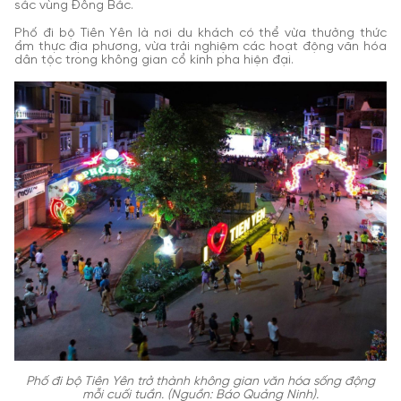
sắc vùng Đông Bắc.
Phố đi bộ Tiên Yên là nơi du khách có thể vừa thưởng thức
ẩm thực địa phương, vừa trải nghiệm các hoạt động văn hóa
dân tộc trong không gian cổ kính pha hiện đại.
Phố đi bộ Tiên Yên trở thành không gian văn hóa sống động
mỗi cuối tuần. (Nguồn: Báo Quảng Ninh).