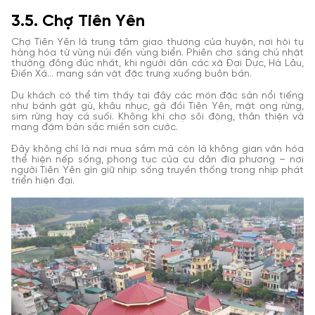
3.5. Chợ Tiên Yên
Chợ Tiên Yên là trung tâm giao thương của huyện, nơi hội tụ
hàng hóa từ vùng núi đến vùng biển. Phiên chợ sáng chủ nhật
thường đông đúc nhất, khi người dân các xã Đại Dực, Hà Lâu,
Điền Xá… mang sản vật đặc trưng xuống buôn bán.
Du khách có thể tìm thấy tại đây các món đặc sản nổi tiếng
như bánh gật gù, khâu nhục, gà đồi Tiên Yên, mật ong rừng,
sim rừng hay cá suối. Không khí chợ sôi động, thân thiện và
mang đậm bản sắc miền sơn cước.
Đây không chỉ là nơi mua sắm mà còn là không gian văn hóa
thể hiện nếp sống, phong tục của cư dân địa phương – nơi
người Tiên Yên gìn giữ nhịp sống truyền thống trong nhịp phát
triển hiện đại.