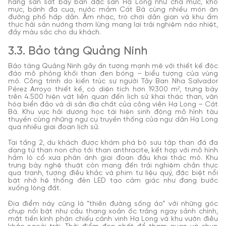
hàng san sát bày bán đặc sản Hạ Long như chả mực, khô
mực, bánh đa cua, nước mắm Cát Bà cùng nhiều món ăn
đường phố hấp dẫn. Âm nhạc, trò chơi dân gian và khu ẩm
thực hải sản nướng thơm lừng mang lại trải nghiệm náo nhiệt,
đầy màu sắc cho du khách.
3.3. Bảo tàng Quảng Ninh
Bảo tàng Quảng Ninh gây ấn tượng mạnh mẽ với thiết kế độc
đáo mô phỏng khối than đen bóng – biểu tượng của vùng
mỏ. Công trình do kiến trúc sư người Tây Ban Nha Salvador
Pérez Arroyo thiết kế, có diện tích hơn 19.300 m², trưng bày
trên 4.500 hiện vật liên quan đến lịch sử khai thác than, văn
hóa biển đảo và di sản địa chất của công viên Hạ Long – Cát
Bà. Khu vực hải dương học tái hiện sinh động mô hình tàu
thuyền cùng những ngư cụ truyền thống của ngư dân Hạ Long
qua nhiều giai đoạn lịch sử.
Tại tầng 2, du khách được khám phá bộ sưu tập than đá đa
dạng từ than non cho tới than anthracite, kết hợp với mô hình
hầm lò cổ xưa phản ánh giai đoạn đầu khai thác mỏ. Khu
trưng bày nghệ thuật còn mang đến trải nghiệm chân thực
qua tranh, tượng điêu khắc và phim tư liệu quý, đặc biệt nổi
bật nhờ hệ thống đèn LED tạo cảm giác như đang bước
xuống lòng đất.
Địa điểm này cũng là “thiên đường sống ảo” với những góc
chụp nổi bật như cầu thang xoắn ốc trắng ngay sảnh chính,
mặt tiền kính phản chiếu cảnh vịnh Hạ Long và khu vườn điêu