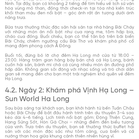
Ninh. Tại đây, bạn có khoảng 2 tiếng để tìm hiểu về lịch sử văn
hóa vùng mỏ than, đồng thời check-in tại tòa nhà kiến trúc
khối than màu đen nổi bật – góc ảnh rất ấn tượng dưới ánh
nắng trưa.
Bữa trưa thưởng thức đặc sản hải sản tại nhà hàng Bãi Cháy
với những món ăn nổi bật như cua rang me, tôm hấp bia,
cháo cua đồng. Buổi chiều, bạn có thể tản bộ trên bãi biển
Bãi Cháy, chiêm ngưỡng cầu Bài Thơ và khám phá phố cổ
mang đậm phong cách Á Đông.
Buổi tối, đừng bỏ lỡ chợ đêm Hạ Long mở cửa từ 18:00 –
23:00. Hàng trăm gian hàng bày bán chả cá Hạ Long, bánh
cuốn hải sản, bánh mì chả cá cùng nhiều món ăn đường phố
hấp dẫn. Không gian sôi động với nhạc sống và trò chơi dân
gian sẽ mang đến cho bạn một trải nghiệm khó quên về đêm
Hạ Long.
4.2. Ngày 2: Khám phá Vịnh Hạ Long –
Sun World Ha Long
Sau bữa sáng tại khách sạn, bạn khởi hành từ bến Tuần Châu
hoặc Bãi Cháy để bắt đầu hành trình trên du thuyền 3–4 sao
kéo dài 4–6 tiếng. Lịch trình nổi bật gồm: Động Thiên Cung,
Hang Sửng Sốt, Hòn Gà Chọi – những điểm đến biểu tượng
của vịnh. Trưa trên du thuyền, bạn sẽ thưởng thức buffet hải
sản với các món đặc sắc như tôm càng, cua biển và cá
nướng than hoa giữa khung cảnh thiên nhiên hùng vĩ.