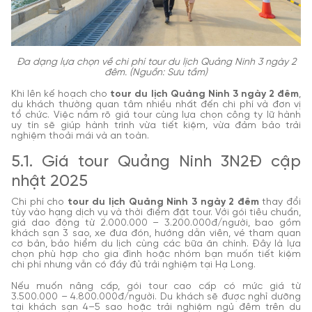
Đa dạng lựa chọn về chi phí tour du lịch Quảng Ninh 3 ngày 2
đêm. (Nguồn: Sưu tầm)
Khi lên kế hoạch cho
tour du lịch Quảng Ninh 3 ngày 2 đêm
,
du khách thường quan tâm nhiều nhất đến chi phí và đơn vị
tổ chức. Việc nắm rõ giá tour cùng lựa chọn công ty lữ hành
uy tín sẽ giúp hành trình vừa tiết kiệm, vừa đảm bảo trải
nghiệm thoải mái và an toàn.
5.1. Giá tour Quảng Ninh 3N2Đ cập
nhật 2025
Chi phí cho
tour du lịch Quảng Ninh 3 ngày 2 đêm
thay đổi
tùy vào hạng dịch vụ và thời điểm đặt tour. Với gói tiêu chuẩn,
giá dao động từ 2.000.000 – 3.200.000đ/người, bao gồm
khách sạn 3 sao, xe đưa đón, hướng dẫn viên, vé tham quan
cơ bản, bảo hiểm du lịch cùng các bữa ăn chính. Đây là lựa
chọn phù hợp cho gia đình hoặc nhóm bạn muốn tiết kiệm
chi phí nhưng vẫn có đầy đủ trải nghiệm tại Hạ Long.
Nếu muốn nâng cấp, gói tour cao cấp có mức giá từ
3.500.000 – 4.800.000đ/người. Du khách sẽ được nghỉ dưỡng
tại khách sạn 4–5 sao hoặc trải nghiệm ngủ đêm trên du