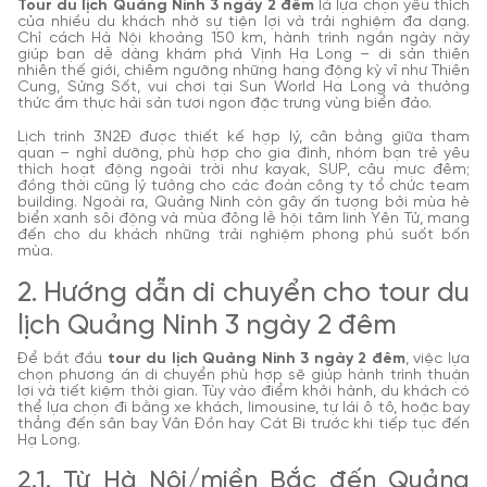
Tour du lịch Quảng Ninh 3 ngày 2 đêm
là lựa chọn yêu thích
của nhiều du khách nhờ sự tiện lợi và trải nghiệm đa dạng.
Chỉ cách Hà Nội khoảng 150 km, hành trình ngắn ngày này
giúp bạn dễ dàng khám phá Vịnh Hạ Long – di sản thiên
nhiên thế giới, chiêm ngưỡng những hang động kỳ vĩ như Thiên
Cung, Sửng Sốt, vui chơi tại Sun World Ha Long và thưởng
thức ẩm thực hải sản tươi ngon đặc trưng vùng biển đảo.
Lịch trình 3N2Đ được thiết kế hợp lý, cân bằng giữa tham
quan – nghỉ dưỡng, phù hợp cho gia đình, nhóm bạn trẻ yêu
thích hoạt động ngoài trời như kayak, SUP, câu mực đêm;
đồng thời cũng lý tưởng cho các đoàn công ty tổ chức team
building. Ngoài ra, Quảng Ninh còn gây ấn tượng bởi mùa hè
biển xanh sôi động và mùa đông lễ hội tâm linh Yên Tử, mang
đến cho du khách những trải nghiệm phong phú suốt bốn
mùa.
2. Hướng dẫn di chuyển cho tour du
lịch Quảng Ninh 3 ngày 2 đêm
Để bắt đầu
tour du lịch Quảng Ninh 3 ngày 2 đêm
, việc lựa
chọn phương án di chuyển phù hợp sẽ giúp hành trình thuận
lợi và tiết kiệm thời gian. Tùy vào điểm khởi hành, du khách có
thể lựa chọn đi bằng xe khách, limousine, tự lái ô tô, hoặc bay
thẳng đến sân bay Vân Đồn hay Cát Bi trước khi tiếp tục đến
Hạ Long.
2.1. Từ Hà Nội/miền Bắc đến Quảng