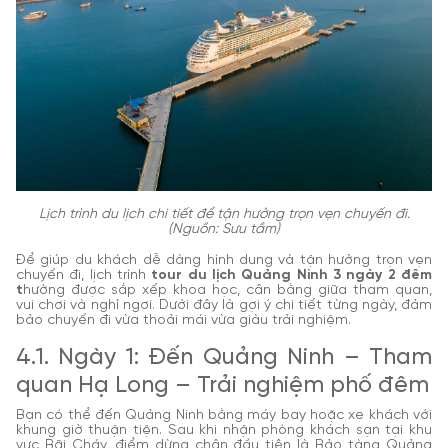
Lịch trình du lịch chi tiết để tận hưởng trọn vẹn chuyến đi.
(Nguồn: Sưu tầm)
Để giúp du khách dễ dàng hình dung và tận hưởng trọn vẹn
chuyến đi, lịch trình
tour du lịch Quảng Ninh 3 ngày 2 đêm
t
hường được sắp xếp khoa học, cân bằng giữa tham quan,
vui chơi và nghỉ ngơi. Dưới đây là gợi ý chi tiết từng ngày, đảm
bảo chuyến đi vừa thoải mái vừa giàu trải nghiệm.
4.1. Ngày 1: Đến Quảng Ninh – Tham
quan Hạ Long – Trải nghiệm phố đêm
Bạn có thể đến Quảng Ninh bằng máy bay hoặc xe khách với
khung giờ thuận tiện. Sau khi nhận phòng khách sạn tại khu
vực Bãi Cháy, điểm dừng chân đầu tiên là Bảo tàng Quảng