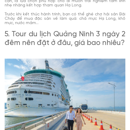
cận, là lựa chọn phù hợp cho ai muốn trải nghiệm tâm linh
nhẹ nhàng kết hợp tham quan Hạ Long.
Trước khi kết thúc hành trình, bạn có thể ghé chợ hải sản Bãi
Cháy để mua đặc sản về làm quà: chả mực Hạ Long, khô
mực, nước mắm…
5. Tour du lịch Quảng Ninh 3 ngày 2
đêm nên đặt ở đâu, giá bao nhiêu?