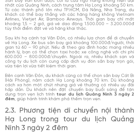
Sân bay Vân Đồn được coi là cửa ngõ hàng không hiện đại
nhất của Quảng Ninh, cách trung tâm Hạ Long khoảng 50 km.
Từ các thành phố lớn như TP.HCM, Đà Nẵng, Nha Trang, du
khách có thể bay thẳng với các hãng hàng không Vietnam
Airlines, Vietjet Air, Bamboo Airways. Thời gian bay chỉ mất
khoảng 1,5 – 2 giờ, giá vé dao động 1.500.000 – 3.200.000đ
tùy thời điểm đặt vé và hãng khai thác.
Sau khi hạ cánh tại Vân Đồn, có nhiều lựa chọn để di chuyển
về Hạ Long. Xe bus sân bay giá khoảng 100.000đ/người, thời
gian từ 60 – 90 phút. Nếu đi theo gia đình hoặc mang nhiều
hành lý, bạn có thể chọn taxi hoặc xe công nghệ với chi phí
600.000 – 800.000đ/chuyến. Ngoài ra, nhiều khách sạn và
công ty du lịch còn cung cấp dịch vụ đón sân bay trọn gói,
vừa tiện lợi vừa tiết kiệm thời gian.
Bên cạnh Vân Đồn, du khách cũng có thể chọn sân bay Cát Bi
(Hải Phòng), nằm cách Hạ Long khoảng 70 km. Dù khoảng
cách xa hơn một chút nhưng giá vé thường có nhiều ưu đãi
hấp dẫn. Du khách nên đặt chuyến bay buổi sáng để tận
dụng trọn vẹn lịch trình
tour du lịch Quảng Ninh 3 ngày 2
đêm
, giúp hành trình khám phá thêm trọn vẹn.
2.3. Phương tiện di chuyển nội thành
Hạ Long trong tour du lịch Quảng
Ninh 3 ngày 2 đêm