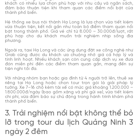
khách có nhiều lựa chọn phù hợp với nhu cầu và ngân sách,
đảm bảo thuận tiện khi tham quan các điểm nổi bật của
thành phố biển.
Hệ thống xe bus nội thành Hạ Long là lựa chọn vừa tiết kiệm
vừa thuận tiện, kết nối gần như toàn bộ điểm tham quan nổi
bật trong thành phố. Giá vé chỉ từ 8.000 – 30.000đ/lượt, rất
phù hợp cho du khách muốn trải nghiệm nhịp sống địa
phương.
Ngoài ra, taxi Hạ Long và các ứng dụng đặt xe công nghệ như
Grab cũng được du khách ưa chuộng nhờ giá cả hợp lý và
tính linh hoạt. Nhiều khách sạn còn cung cấp dịch vụ xe đưa
đón miễn phí đến các điểm tham quan gần, mang đến sự
tiện nghi tối đa.
Với những nhóm bạn hoặc gia đình từ 4 người trở lên, thuê xe
riêng tại Hạ Long hoặc chọn tour trọn gói là giải pháp lý
tưởng. Xe 7–16 chỗ kèm tài xế có mức giá khoảng 1.200.000 –
1.800.000đ/ngày (bao gồm xăng và phí gửi xe), vừa tiết kiệm
chi phí, vừa đảm bảo sự chủ động trong hành trình khám phá
thành phố biển.
3. Trải nghiệm nổi bật không thể bỏ
lỡ trong tour du lịch Quảng Ninh 3
ngày 2 đêm