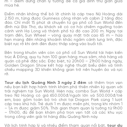
m – điểm dừng chân lý tưởng để cả gia đình thư giãn giữa
mùa hè.
Điểm nhấn không thể bỏ lỡ chính là cáp treo Nữ Hoàng dài
2.150 m, từng được Guinness công nhận với cabin 2 tầng độc
đáo. Chỉ mất 15 phút di chuyển từ ga phố cổ Sun World đến
đỉnh núi Bài Thơ, du khách sẽ có cơ hội chiêm ngưỡng toàn
cảnh vịnh Hạ Long và thành phố từ độ cao 200 m. Ngay tại
trạm đến, Sun Wheel – vòng quay mặt trời cao 65 m – hứa
hẹn mang đến những khoảnh khắc ngắm cảnh lung linh, đặc
biệt rực rỡ khi ánh đèn được thắp sáng vào buổi tối.
Bên trong khuôn viên còn có phố cổ Sun World tái hiện kiến
trúc Á Đông, quy tụ hơn 100 gian hàng mua sắm, nhà hàng và
quán cà phê đặc sắc. Đặc biệt, từ 20h00 – 21h00 hằng ngày,
Golden Dragon Show kết hợp nghệ thuật biểu diễn và trình
chiếu mapping 3D khiến không gian trở nên huyền ảo và rực
rỡ.
Tour du lịch Quảng Ninh 3 ngày 2 đêm
sẽ thêm trọn vẹn
nếu bạn kết hợp hành trình khám phá thiên nhiên kỳ quan với
trải nghiệm tại Sun World. Hiện nay, combo Sun World + cáp
treo Nữ Hoàng có giá 650.000đ/người lớn và 500.000đ/trẻ
em, bao gồm toàn bộ trò chơi tại Dragon Park cùng 1 lượt
cáp treo khứ hồi. Trẻ dưới 1 m được miễn phí, trong khi nhóm 1
– 1,4 m được giảm 50%. Thời gian tham quan lý tưởng từ 9h00
– 17h00, đủ để bạn khám phá trọn vẹn tất cả các khu vực
trong công viên giải trí hàng đầu Quảng Ninh này.
Với lịch trình hợp lý và nhiều điểm tham quan nổi bật,
tour du