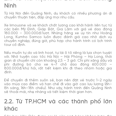
Ninh
Từ Hà Nội đến Quảng Ninh, du khách có nhiều phương án di
chuyển thuận tiện, đáp ứng mọi nhu cầu.
Xe limousine và xe khách chất lượng cao khởi hành liên tục từ
các bến Mỹ Đình, Giáp Bát, Gia Lâm với giá vé dao động
180.000 – 300.000đ/lượt. Những hãng xe uy tín như Hoàng
Long, Kumho Samco luôn được đánh giá cao nhờ dịch vụ
chuyên nghiệp, đúng giờ, phù hợp cho hành trình có lịch trình
tour cố định.
Nếu muốn tự do và linh hoạt, tự lái ô tô riêng là lựa chọn tuyệt
vời. Nhờ tuyến cao tốc Hà Nội – Hải Phòng – Hạ Long, thời
gian di chuyển chỉ còn khoảng 2,5 – 3 giờ. Chi phí xăng dầu và
phí đường bộ cho xe 4–7 chỗ dao động 600.000 –
800.000đ/khứ hồi, rất tiết kiệm khi đi theo nhóm hoặc gia
đình.
Để chuyến đi thêm suôn sẻ, bạn nên đặt vé trước 1–2 ngày
vào mùa cao điểm và hạn chế đi vào giờ cao lưu lượng (6h–
8h sáng, 16h–18h chiều). Như vậy, hành trình đến Quảng Ninh
sẽ thoải mái, nhẹ nhàng và tiết kiệm thời gian hơn.
2.2. Từ TP.HCM và các thành phố lớn
khác