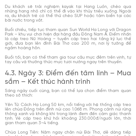
Du khách sẽ trải nghiệm kayak tại Hang Luồn, chèo qua
những hang nhỏ chỉ có thể đi vào khi thủy triều xuống. Ngoài
ra, du khách trẻ có thể thử chèo SUP hoặc tắm biển tại các
bãi nước trong vắt.
Buổi chiều, tiếp tục tham quan Sun World Ha Long với Dragon
Park – khu vui chơi hiện đại hàng đầu Đông Nam Á. Điểm nhấn
là cáp treo Nữ Hoàng – tuyến cáp treo hai tầng kỷ lục thế
giới, đưa bạn lên đỉnh Bài Thơ cao 200 m, nơi lý tưởng để
ngắm hoàng hôn.
Buổi tối, bạn có thể tham gia tour câu mực đêm trên vịnh, tự
tay câu và thưởng thức mực tươi nướng ngay trên thuyền.
4.3. Ngày 3: Điểm đến tâm linh – Mua
sắm – Kết thúc hành trình
Sáng ngày cuối cùng, bạn có thể lựa chọn điểm tham quan
theo sở thích:
Yên Tử: Cách Hạ Long 50 km, nổi tiếng với hệ thống cáp treo
lên chùa Đồng trên đỉnh núi cao 1.068 m. Phong cảnh núi rừng
thông xanh và không khí trong lành đem đến cảm giác thanh
tịnh. Vé cáp treo khứ hồi khoảng 230.000đ/người lớn, thời
gian tham quan 3–4 tiếng.
Chùa Long Tiên: Nằm ngay chân núi Bài Thơ, dễ dàng tiếp