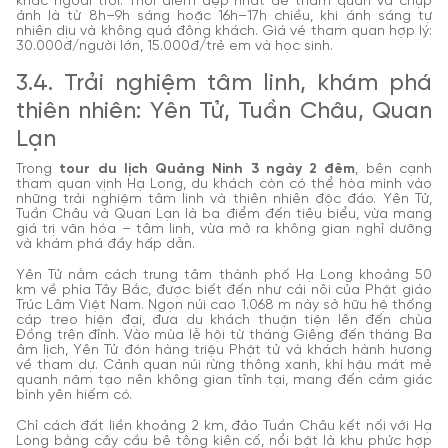
khắc ngoài trời. Thời điểm đẹp nhất để tham quan và chụp
ảnh là từ 8h–9h sáng hoặc 16h–17h chiều, khi ánh sáng tự
nhiên dịu và không quá đông khách. Giá vé tham quan hợp lý:
30.000đ/người lớn, 15.000đ/trẻ em và học sinh.
3.4. Trải nghiệm tâm linh, khám phá
thiên nhiên: Yên Tử, Tuần Châu, Quan
Lạn
Trong
tour du lịch Quảng Ninh 3 ngày 2 đêm
, bên cạnh
tham quan vịnh Hạ Long, du khách còn có thể hòa mình vào
những trải nghiệm tâm linh và thiên nhiên độc đáo. Yên Tử,
Tuần Châu và Quan Lạn là ba điểm đến tiêu biểu, vừa mang
giá trị văn hóa – tâm linh, vừa mở ra không gian nghỉ dưỡng
và khám phá đầy hấp dẫn.
Yên Tử nằm cách trung tâm thành phố Hạ Long khoảng 50
km về phía Tây Bắc, được biết đến như cái nôi của Phật giáo
Trúc Lâm Việt Nam. Ngọn núi cao 1.068 m này sở hữu hệ thống
cáp treo hiện đại, đưa du khách thuận tiện lên đến chùa
Đồng trên đỉnh. Vào mùa lễ hội từ tháng Giêng đến tháng Ba
âm lịch, Yên Tử đón hàng triệu Phật tử và khách hành hương
về tham dự. Cảnh quan núi rừng thông xanh, khí hậu mát mẻ
quanh năm tạo nên không gian tĩnh tại, mang đến cảm giác
bình yên hiếm có.
Chỉ cách đất liền khoảng 2 km, đảo Tuần Châu kết nối với Hạ
Long bằng cây cầu bê tông kiên cố, nổi bật là khu phức hợp