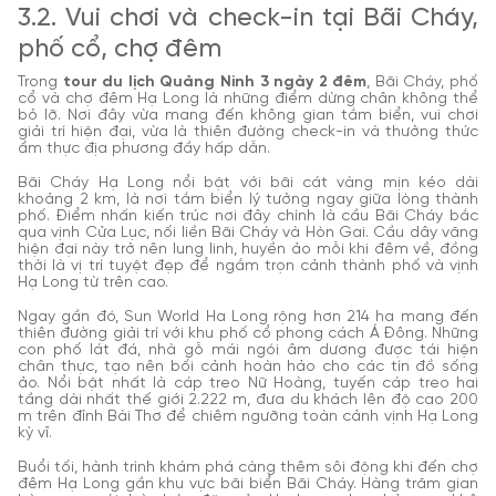
3.2. Vui chơi và check-in tại Bãi Cháy,
phố cổ, chợ đêm
Trong
tour du lịch Quảng Ninh 3 ngày 2 đêm
, Bãi Cháy, phố
cổ và chợ đêm Hạ Long là những điểm dừng chân không thể
bỏ lỡ. Nơi đây vừa mang đến không gian tắm biển, vui chơi
giải trí hiện đại, vừa là thiên đường check-in và thưởng thức
ẩm thực địa phương đầy hấp dẫn.
Bãi Cháy Hạ Long nổi bật với bãi cát vàng mịn kéo dài
khoảng 2 km, là nơi tắm biển lý tưởng ngay giữa lòng thành
phố. Điểm nhấn kiến trúc nơi đây chính là cầu Bãi Cháy bắc
qua vịnh Cửa Lục, nối liền Bãi Cháy và Hòn Gai. Cầu dây văng
hiện đại này trở nên lung linh, huyền ảo mỗi khi đêm về, đồng
thời là vị trí tuyệt đẹp để ngắm trọn cảnh thành phố và vịnh
Hạ Long từ trên cao.
Ngay gần đó, Sun World Ha Long rộng hơn 214 ha mang đến
thiên đường giải trí với khu phố cổ phong cách Á Đông. Những
con phố lát đá, nhà gỗ mái ngói âm dương được tái hiện
chân thực, tạo nên bối cảnh hoàn hảo cho các tín đồ sống
ảo. Nổi bật nhất là cáp treo Nữ Hoàng, tuyến cáp treo hai
tầng dài nhất thế giới 2.222 m, đưa du khách lên độ cao 200
m trên đỉnh Bài Thơ để chiêm ngưỡng toàn cảnh vịnh Hạ Long
kỳ vĩ.
Buổi tối, hành trình khám phá càng thêm sôi động khi đến chợ
đêm Hạ Long gần khu vực bãi biển Bãi Cháy. Hàng trăm gian