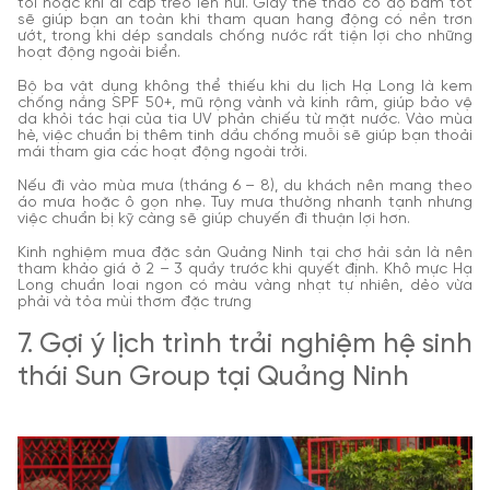
tối hoặc khi đi cáp treo lên núi. Giày thể thao có độ bám tốt
sẽ giúp bạn an toàn khi tham quan hang động có nền trơn
ướt, trong khi dép sandals chống nước rất tiện lợi cho những
hoạt động ngoài biển.
Bộ ba vật dụng không thể thiếu khi du lịch Hạ Long là kem
chống nắng SPF 50+, mũ rộng vành và kính râm, giúp bảo vệ
da khỏi tác hại của tia UV phản chiếu từ mặt nước. Vào mùa
hè, việc chuẩn bị thêm tinh dầu chống muỗi sẽ giúp bạn thoải
mái tham gia các hoạt động ngoài trời.
Nếu đi vào mùa mưa (tháng 6 – 8), du khách nên mang theo
áo mưa hoặc ô gọn nhẹ. Tuy mưa thường nhanh tạnh nhưng
việc chuẩn bị kỹ càng sẽ giúp chuyến đi thuận lợi hơn.
Kinh nghiệm mua đặc sản Quảng Ninh tại chợ hải sản là nên
tham khảo giá ở 2 – 3 quầy trước khi quyết định. Khô mực Hạ
Long chuẩn loại ngon có màu vàng nhạt tự nhiên, dẻo vừa
phải và tỏa mùi thơm đặc trưng
7. Gợi ý lịch trình trải nghiệm hệ sinh
thái Sun Group tại Quảng Ninh