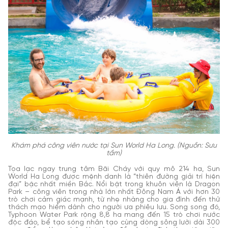
Khám phá công viên nước tại Sun World Ha Long. (Nguồn: Sưu
tầm)
Tọa lạc ngay trung tâm Bãi Cháy với quy mô 214 ha, Sun
World Ha Long được mệnh danh là “thiên đường giải trí hiện
đại” bậc nhất miền Bắc. Nổi bật trong khuôn viên là Dragon
Park – công viên trong nhà lớn nhất Đông Nam Á với hơn 30
trò chơi cảm giác mạnh, từ nhẹ nhàng cho gia đình đến thử
thách mạo hiểm dành cho người ưa phiêu lưu. Song song đó,
Typhoon Water Park rộng 8,8 ha mang đến 15 trò chơi nước
độc đáo, bể tạo sóng nhân tạo cùng dòng sông lười dài 300