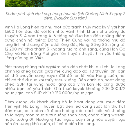
Khám phá vịnh Hạ Long trong tour du lịch Quảng Ninh 3 ngày 2
đêm. (Nguồn: Sưu tầm)
Vịnh Hạ Long hiện ra như một bức tranh thủy mặc kỳ vĩ với hơn
1.600 hòn đảo đá vôi lớn nhỏ. Hành trình khám phá bằng du
thuyền 3–4 sao trong 4–6 tiếng sẽ đưa bạn đến những điểm
dừng chân nổi tiếng: Động Thiên Cung với hệ thống nhũ đá
lung linh như cung điện dưới lòng đất, Hang Sửng Sốt rộng tới
12.200 m² chia thành 3 khoang rực rỡ ánh sáng, cùng Hòn Gà
Chọi và Hòn Trống Mái gắn liền truyền thuyết tình yêu thiêng
liêng của người Việt.
Một trong những trải nghiệm hấp dẫn nhất khi du lịch Hạ Long
chính là chèo kayak giữa mê cung đảo đá. Từ thuyền lớn, bạn
có thể chuyển sang kayak đôi để len lỏi vào Hang Luồn, nơi
chỉ có thể đi qua khi thủy triều xuống. Bên cạnh đó, hoạt động
chèo SUP tại vùng nước lặng của vịnh Lan Hạ cũng được
nhiều bạn trẻ yêu thích. Giá thuê kayak khoảng 200.000đ/2
người/giờ, còn SUP chỉ từ 150.000đ/người/giờ.
Đêm xuống, du khách đừng bỏ lỡ hoạt động câu mực đêm
trên vịnh Hạ Long. Thuyền bật đèn led công suất lớn thu hút
đàn mực, du khách sẽ được hướng dẫn cách câu và thưởng
thức ngay món mực tươi nướng than hoa, chấm cùng wasabi
hoặc tương ớt. Hương vị tươi ngọt, cay nồng hòa quyện tạo
nên ấn tượng khó quên, chỉ có ở biển Hạ Long.