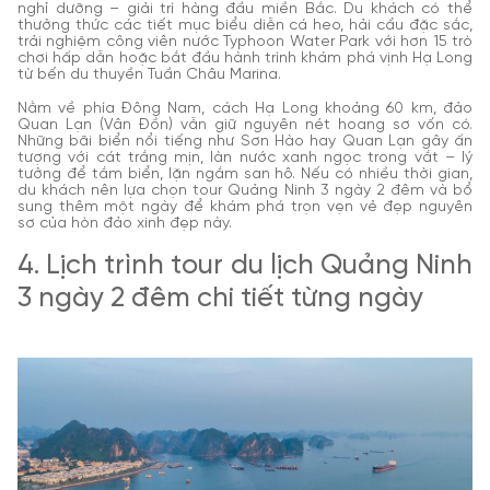
nghỉ dưỡng – giải trí hàng đầu miền Bắc. Du khách có thể
thưởng thức các tiết mục biểu diễn cá heo, hải cẩu đặc sắc,
trải nghiệm công viên nước Typhoon Water Park với hơn 15 trò
chơi hấp dẫn hoặc bắt đầu hành trình khám phá vịnh Hạ Long
từ bến du thuyền Tuần Châu Marina.
Nằm về phía Đông Nam, cách Hạ Long khoảng 60 km, đảo
Quan Lạn (Vân Đồn) vẫn giữ nguyên nét hoang sơ vốn có.
Những bãi biển nổi tiếng như Sơn Hào hay Quan Lạn gây ấn
tượng với cát trắng mịn, làn nước xanh ngọc trong vắt – lý
tưởng để tắm biển, lặn ngắm san hô. Nếu có nhiều thời gian,
du khách nên lựa chọn tour Quảng Ninh 3 ngày 2 đêm và bổ
sung thêm một ngày để khám phá trọn vẹn vẻ đẹp nguyên
sơ của hòn đảo xinh đẹp này.
4. Lịch trình tour du lịch Quảng Ninh
3 ngày 2 đêm chi tiết từng ngày