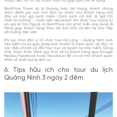
thuận tiện, hỗ trợ cả thanh toán trả góp qua thẻ tín dụng.
BestPrice Travel dù là thương hiệu trẻ nhưng nhanh chóng
được đánh giá cao nhờ dịch vụ chăm sóc khách hàng chu
đáo và mức giá cạnh tranh. Chính sách nổi bật là “giá tốt
nhất thị trường” – hoàn tiền nếu khách tìm được tour tương tự
với giá rẻ hơn. Ngoài ra, BestPrice còn phát triển ứng dụng di
động giúp khách hàng theo dõi lịch trình và liên hệ trực tiếp
với hướng dẫn viên.
Khi lựa chọn đơn vị tổ chức tour Hạ Long – Quảng Ninh, bạn
nên kiểm tra kỹ giấy phép kinh doanh lữ hành quốc tế, đọc rõ
các điều khoản về đổi/hủy tour và quyền lợi bảo hiểm. Đồng
thời, tham khảo đánh giá thực tế từ khách hàng qua Google
Review, Facebook hoặc Tripadvisor để có cái nhìn khách quan
nhất về chất lượng dịch vụ.
6. Tips hữu ích cho tour du lịch
Quảng Ninh 3 ngày 2 đêm