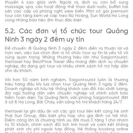
thuyền 4 sao giữa vịnh. Ngoài ra, dịch vụ còn bổ sung
massage, spa, các hoạt động thể thao dưới nước, buffet hải
sản cao cấp và phòng nghỉ view biển. Một số gói premium
tour còn tặng kèm vé cáp treo Nữ Hoàng, Sun World Ha Long
cùng những bữa tiệc ẩm thực đặc biệt.
5.2. Các đơn vị tổ chức tour Quảng
Ninh 3 ngày 2 đêm uy tín
Để chuyến đi Quảng Ninh 3 ngày 2 đêm diễn ra thuận lợi và
trọn vẹn, việc lựa chọn đơn vị tổ chức tour uy tín là yếu tố vô
cùng quan trọng. Những thương hiệu lớn như Saigontourist,
Vietravel hay BestPrice Travel đều mang đến dịch vụ chuyên
nghiệp, đa dạng gói tour và nhiều chính sách hỗ trợ hấp dẫn
cho du khách.
Với hơn 50 năm kinh nghiệm, Saigontourist luôn là thương
hiệu hàng đầu khi lựa chọn tour Quảng Ninh 3 ngày 2 đêm.
Doanh nghiệp sở hữu hệ thống khách sạn đối tác chất lượng,
đội ngũ hướng dẫn viên chuyên nghiệp và chính sách bảo
hiểm toàn diện. Tại Quảng Ninh, văn phòng Saigontourist đặt
ở số 8 Hạ Long, Bãi Cháy, sẵn sàng hỗ trợ khách hàng 24/7.
Vietravel lại ghi dấu ấn với các gói tour liên kết cùng hệ sinh
thái Sun Group, đặc biệt phù hợp cho gia đình có trẻ nhỏ.
Điểm cộng lớn là chương trình ưu đãi mua 3 tặng 1 cho nhóm
từ 10 khách, chính sách đổi lịch linh hoạt và cam kết không
phát sinh chi phí ngoài hợp đồng. Hệ thống booking online