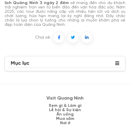
lịch Quảng Ninh 3 ngày 2 đêm
sẽ mang đến cho du khách
trải nghiệm trọn vẹn từ biển đảo đến văn hóa đặc sắc. Năm
2025, các tour được nâng cấp với nhiều tiện ích và dịch vụ
chất lượng, hứa hẹn mang lại kỳ nghỉ đáng nhớ. Đây chắc
chắn là lựa chọn lý tưởng cho những ai muốn khám phá vẻ
đẹp toàn diện của Quảng Ninh.
Chia sẻ:
Mục lục
Visit Quang Ninh
Xem gì & Làm gì
Lễ hội & Sự kiện
Ăn uống
Mua sắm
Nơi ở