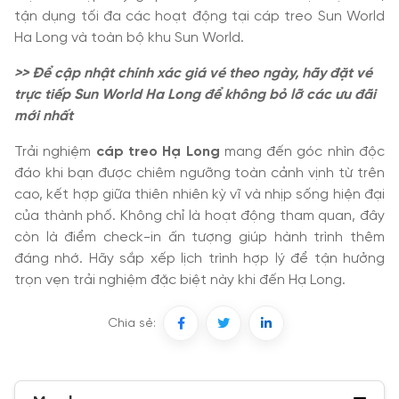
tận dụng tối đa các hoạt động tại cáp treo Sun World
Ha Long và toàn bộ khu Sun World.
>> Để cập nhật chính xác giá vé theo ngày, hãy đặt vé
trực tiếp Sun World Ha Long để không bỏ lỡ các ưu đãi
mới nhất
Trải nghiệm
cáp treo Hạ Long
mang đến góc nhìn độc
đáo khi bạn được chiêm ngưỡng toàn cảnh vịnh từ trên
cao, kết hợp giữa thiên nhiên kỳ vĩ và nhịp sống hiện đại
của thành phố. Không chỉ là hoạt động tham quan, đây
còn là điểm check-in ấn tượng giúp hành trình thêm
đáng nhớ. Hãy sắp xếp lịch trình hợp lý để tận hưởng
trọn vẹn trải nghiệm đặc biệt này khi đến Hạ Long.
Chia sẻ: