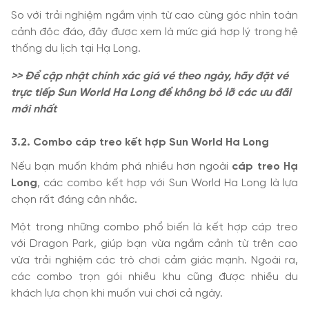
So với trải nghiệm ngắm vịnh từ cao cùng góc nhìn toàn
cảnh độc đáo, đây được xem là mức giá hợp lý trong hệ
thống du lịch tại Hạ Long.
>> Để cập nhật chính xác giá vé theo ngày, hãy đặt vé
trực tiếp Sun World Ha Long để không bỏ lỡ các ưu đãi
mới nhất
3.2. Combo cáp treo kết hợp Sun World Ha Long
Nếu bạn muốn khám phá nhiều hơn ngoài
cáp treo Hạ
Long
, các combo kết hợp với Sun World Ha Long là lựa
chọn rất đáng cân nhắc.
Một trong những combo phổ biến là kết hợp cáp treo
với Dragon Park, giúp bạn vừa ngắm cảnh từ trên cao
vừa trải nghiệm các trò chơi cảm giác mạnh. Ngoài ra,
các combo trọn gói nhiều khu cũng được nhiều du
khách lựa chọn khi muốn vui chơi cả ngày.