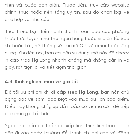
hiện vài bước đơn giản. Trước tiên, truy cập website
chính thức hoặc nền tảng uy tín, sau đó chọn loại vé
phù hợp với nhu cầu.
Tiếp theo, bạn tiến hành thanh toán qua các phương
thức trực tuyến như thẻ ngân hàng hoặc ví điện tử. Sau
khi hoàn tất, hệ thống sẽ gửi mã QR về email hoặc ứng
dụng. Khi đến nơi, bạn chỉ cần sử dụng mã này để check
in cáp treo Hạ Long nhanh chóng mà không cần in vé
giấy, rất tiện lợi và tiết kiệm thời gian.
4.3. Kinh nghiệm mua vé giá tốt
Để tối ưu chi phí khi đi
cáp treo Hạ Long
, bạn nên chủ
động đặt vé sớm, đặc biệt vào mùa du lịch cao điểm.
Điều này không chỉ giúp đảm bảo có vé mà còn dễ tiếp
cận mức giá tốt hơn.
Ngoài ra, nếu có thể sắp xếp lịch trình linh hoạt, bạn
nên đi vào ngày thường để tránh chi phí cao và đông