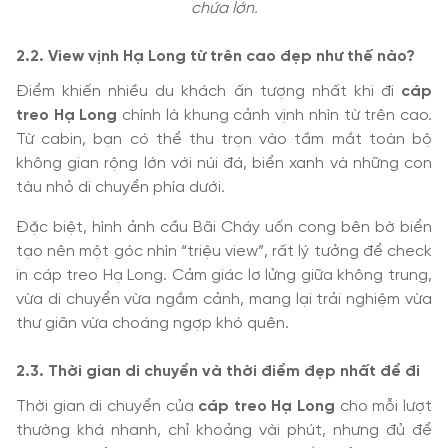
chứa lớn.
2.2. View vịnh Hạ Long từ trên cao đẹp như thế nào?
Điểm khiến nhiều du khách ấn tượng nhất khi đi
cáp
treo Hạ Long
chính là khung cảnh vịnh nhìn từ trên cao.
Từ cabin, bạn có thể thu trọn vào tầm mắt toàn bộ
không gian rộng lớn với núi đá, biển xanh và những con
tàu nhỏ di chuyển phía dưới.
Đặc biệt, hình ảnh cầu Bãi Cháy uốn cong bên bờ biển
tạo nên một góc nhìn “triệu view”, rất lý tưởng để check
in cáp treo Hạ Long. Cảm giác lơ lửng giữa không trung,
vừa di chuyển vừa ngắm cảnh, mang lại trải nghiệm vừa
thư giãn vừa choáng ngợp khó quên.
2.3. Thời gian di chuyển và thời điểm đẹp nhất để đi
Thời gian di chuyển của
cáp treo Hạ Long
cho mỗi lượt
thường khá nhanh, chỉ khoảng vài phút, nhưng đủ để