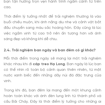
bạn tận hưởng trọn vẹn hành trình ngắm cảnh từ trên
cao.
Thời điểm lý tưởng nhất để trải nghiệm thường là vào
buổi chiều muộn, khi ánh nắng dịu nhẹ và cảnh vật bắt
đầu chuyển sang màu sắc hoàng hôn. Đây cũng là lúc
việc ngắm vịnh từ cao trở nên ấn tượng hơn với ánh
sáng đẹp và không khí dễ chịu.
2.4. Trải nghiệm ban ngày và ban đêm có gì khác?
Mỗi thời điểm trong ngày sẽ mang lại một trải nghiệm
khác nhau khi đi
cáp treo Hạ Long
. Ban ngày là lúc bạn
có thể nhìn rõ toàn bộ cảnh quan thiên nhiên, từ mặt
nước xanh biếc đến những dãy núi đá đặc trưng của
vịnh.
Trong khi đó, ban đêm lại mang đến một khung cảnh
hoàn toàn khác với ánh đèn lung linh từ thành phố và
cầu Bãi Cháy. Đây là thời điểm lý tưởng cho những ai