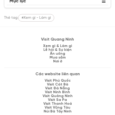
Mục lục
Thẻ tag:
#Xem gì - Làm gì
Visit Quang Ninh
Xem gì & Làm gì
Lễ hội & Sự kiện
Ăn uống
Mua sắm
Nơi ở
Các website liên quan
Visit Phú Quốc
Visit Cát Bà
Visit Đà Nẵng
Visit Ninh Bình
Visit Quảng Ninh
Visit Sa Pa
Visit Thanh Hoá
Visit Vũng Tàu
Núi Bà Tây Ninh