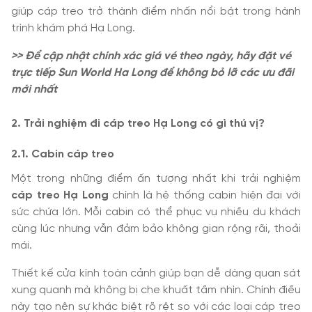
giúp cáp treo trở thành điểm nhấn nổi bật trong hành
trình khám phá Hạ Long.
>> Để cập nhật chính xác giá vé theo ngày, hãy đặt vé
trực tiếp Sun World Ha Long để không bỏ lỡ các ưu đãi
mới nhất
2. Trải nghiệm đi cáp treo Hạ Long có gì thú vị?
2.1. Cabin cáp treo
Một trong những điểm ấn tượng nhất khi trải nghiệm
cáp treo Hạ Long
chính là hệ thống cabin hiện đại với
sức chứa lớn. Mỗi cabin có thể phục vụ nhiều du khách
cùng lúc nhưng vẫn đảm bảo không gian rộng rãi, thoải
mái.
Thiết kế cửa kính toàn cảnh giúp bạn dễ dàng quan sát
xung quanh mà không bị che khuất tầm nhìn. Chính điều
này tạo nên sự khác biệt rõ rệt so với các loại cáp treo