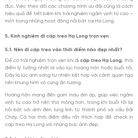
đúc. Việc theo dõi các chương trình ưu đãi cũng là cách
hiệu quả để tiết kiệm khi trải nghiệm ngắm vịnh từ cao –
một trong những hoạt động nổi bật tại Hạ Long.
5. Kinh nghiệm đi cáp treo Hạ Long trọn vẹn
5.1. Nên đi cáp treo vào thời điểm nào đẹp nhất?
Để có trải nghiệm trọn vẹn khi đi
cáp treo Hạ Long
, thời
điểm lý tưởng nhất là vào lúc hoàng hôn hoặc buổi tối.
Đây là lúc ánh sáng tự nhiên kết hợp với cảnh quan tạo
nên khung hình vô cùng ấn tượng.
Hoàng hôn mang đến gam màu ấm áp, giúp việc ngắm
vịnh từ cao trở nên thơ mộng hơn, trong khi buổi tối lại
nổi bật với ánh đèn lung linh từ thành phố và cầu Bãi
Cháy. Cả hai thời điểm đều rất thích hợp để check in
cáp treo Hạ Long với những bức ảnh đẹp.