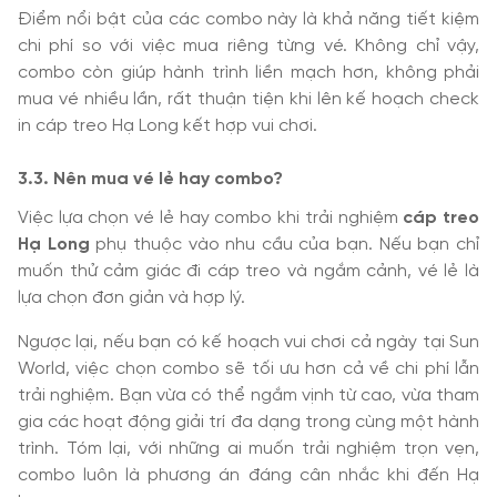
Điểm nổi bật của các combo này là khả năng tiết kiệm
chi phí so với việc mua riêng từng vé. Không chỉ vậy,
combo còn giúp hành trình liền mạch hơn, không phải
mua vé nhiều lần, rất thuận tiện khi lên kế hoạch check
in cáp treo Hạ Long kết hợp vui chơi.
3.3. Nên mua vé lẻ hay combo?
Việc lựa chọn vé lẻ hay combo khi trải nghiệm
cáp treo
Hạ Long
phụ thuộc vào nhu cầu của bạn. Nếu bạn chỉ
muốn thử cảm giác đi cáp treo và ngắm cảnh, vé lẻ là
lựa chọn đơn giản và hợp lý.
Ngược lại, nếu bạn có kế hoạch vui chơi cả ngày tại Sun
World, việc chọn combo sẽ tối ưu hơn cả về chi phí lẫn
trải nghiệm. Bạn vừa có thể ngắm vịnh từ cao, vừa tham
gia các hoạt động giải trí đa dạng trong cùng một hành
trình. Tóm lại, với những ai muốn trải nghiệm trọn vẹn,
combo luôn là phương án đáng cân nhắc khi đến Hạ