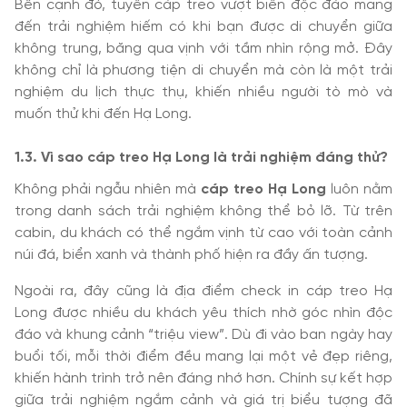
Bên cạnh đó, tuyến cáp treo vượt biển độc đáo mang
đến trải nghiệm hiếm có khi bạn được di chuyển giữa
không trung, băng qua vịnh với tầm nhìn rộng mở. Đây
không chỉ là phương tiện di chuyển mà còn là một trải
nghiệm du lịch thực thụ, khiến nhiều người tò mò và
muốn thử khi đến Hạ Long.
1.3. Vì sao cáp treo Hạ Long là trải nghiệm đáng thử?
Không phải ngẫu nhiên mà
cáp treo Hạ Long
luôn nằm
trong danh sách trải nghiệm không thể bỏ lỡ. Từ trên
cabin, du khách có thể ngắm vịnh từ cao với toàn cảnh
núi đá, biển xanh và thành phố hiện ra đầy ấn tượng.
Ngoài ra, đây cũng là địa điểm check in cáp treo Hạ
Long được nhiều du khách yêu thích nhờ góc nhìn độc
đáo và khung cảnh “triệu view”. Dù đi vào ban ngày hay
buổi tối, mỗi thời điểm đều mang lại một vẻ đẹp riêng,
khiến hành trình trở nên đáng nhớ hơn. Chính sự kết hợp
giữa trải nghiệm ngắm cảnh và giá trị biểu tượng đã