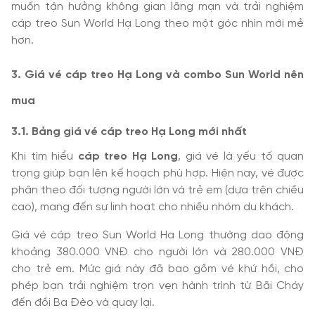
muốn tận hưởng không gian lãng mạn và trải nghiệm
cáp treo Sun World Hạ Long theo một góc nhìn mới mẻ
hơn.
3. Giá vé cáp treo Hạ Long và combo Sun World nên
mua
3.1. Bảng giá vé cáp treo Hạ Long mới nhất
Khi tìm hiểu
cáp treo Hạ Long
, giá vé là yếu tố quan
trọng giúp bạn lên kế hoạch phù hợp. Hiện nay, vé được
phân theo đối tượng người lớn và trẻ em (dựa trên chiều
cao), mang đến sự linh hoạt cho nhiều nhóm du khách.
Giá vé cáp treo Sun World Ha Long thường dao động
khoảng 380.000 VNĐ cho người lớn và 280.000 VNĐ
cho trẻ em. Mức giá này đã bao gồm vé khứ hồi, cho
phép bạn trải nghiệm trọn vẹn hành trình từ Bãi Cháy
đến đồi Ba Đèo và quay lại.