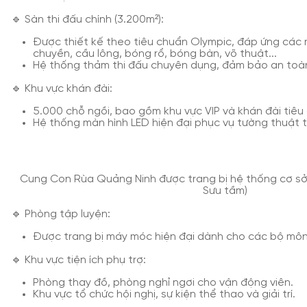
🔹 Sàn thi đấu chính (3.200m²):
Được thiết kế theo tiêu chuẩn Olympic, đáp ứng các
chuyền, cầu lông, bóng rổ, bóng bàn, võ thuật...
Hệ thống thảm thi đấu chuyên dụng, đảm bảo an toàn
🔹 Khu vực khán đài:
5.000 chỗ ngồi, bao gồm khu vực VIP và khán đài tiêu
Hệ thống màn hình LED hiện đại phục vụ tường thuật tr
Cung Con Rùa Quảng Ninh được trang bị hệ thống cơ sở v
Sưu tầm)
🔹 Phòng tập luyện:
Được trang bị máy móc hiện đại dành cho các bộ môn 
🔹 Khu vực tiện ích phụ trợ:
Phòng thay đồ, phòng nghỉ ngơi cho vận động viên.
Khu vực tổ chức hội nghị, sự kiện thể thao và giải trí.