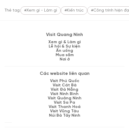
Thẻ tag:
#Xem gì - Làm gì
#Kiến trúc
#Công trình hiện đạ
Visit Quang Ninh
Xem gì & Làm gì
Lễ hội & Sự kiện
Ăn uống
Mua sắm
Nơi ở
Các website liên quan
Visit Phú Quốc
Visit Cát Bà
Visit Đà Nẵng
Visit Ninh Bình
Visit Quảng Ninh
Visit Sa Pa
Visit Thanh Hoá
Visit Vũng Tàu
Núi Bà Tây Ninh