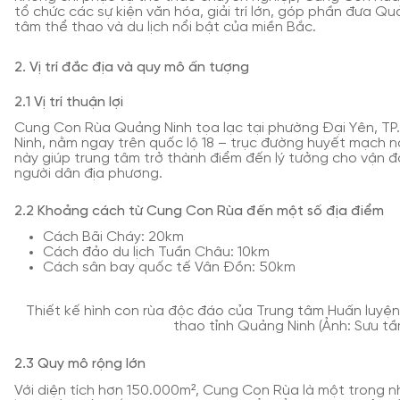
tổ chức các sự kiện văn hóa, giải trí lớn, góp phần đưa Qu
tâm thể thao và du lịch nổi bật của miền Bắc.
2. Vị trí đắc địa và quy mô ấn tượng
2.1 Vị trí thuận lợi
Cung Con Rùa Quảng Ninh tọa lạc tại phường Đại Yên, TP.
Ninh, nằm ngay trên quốc lộ 18 – trục đường huyết mạch nối 
này giúp trung tâm trở thành điểm đến lý tưởng cho vận đ
người dân địa phương.
2.2 Khoảng cách từ Cung Con Rùa đến một số địa điểm
Cách Bãi Cháy: 20km
Cách đảo du lịch Tuần Châu: 10km
Cách sân bay quốc tế Vân Đồn: 50km
Thiết kế hình con rùa độc đáo của Trung tâm Huấn luyệ
thao tỉnh Quảng Ninh (Ảnh: Sưu tầ
2.3 Quy mô rộng lớn
Với diện tích hơn 150.000m², Cung Con Rùa là một trong 