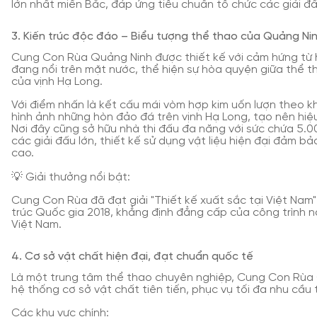
lớn nhất miền Bắc, đáp ứng tiêu chuẩn tổ chức các giải đ
3. Kiến trúc độc đáo – Biểu tượng thể thao của Quảng Ni
Cung Con Rùa Quảng Ninh được thiết kế với cảm hứng từ 
đang nổi trên mặt nước, thể hiện sự hòa quyện giữa thể th
của vịnh Hạ Long.
Với điểm nhấn là kết cấu mái vòm hợp kim uốn lượn theo kh
hình ảnh những hòn đảo đá trên vịnh Hạ Long, tạo nên hiệ
Nơi đây cũng sở hữu nhà thi đấu đa năng với sức chứa 5.0
các giải đấu lớn, thiết kế sử dụng vật liệu hiện đại đảm b
cao.
💡 Giải thưởng nổi bật:
Cung Con Rùa đã đạt giải "Thiết kế xuất sắc tại Việt Nam"
trúc Quốc gia 2018, khẳng định đẳng cấp của công trình n
Việt Nam.
4. Cơ sở vật chất hiện đại, đạt chuẩn quốc tế
Là một trung tâm thể thao chuyên nghiệp, Cung Con Rùa 
hệ thống cơ sở vật chất tiên tiến, phục vụ tối đa nhu cầu 
Các khu vực chính: