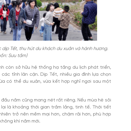
 dịp Tết, thu hút du khách du xuân và hành hương.
ồn: Sưu tầm)
inh còn sở hữu hệ thống hạ tầng du lịch phát triển,
các tỉnh lân cận. Dịp Tết, nhiều gia đình lựa chọn
a có thể du xuân, vừa kết hợp nghỉ ngơi sau một
đầu năm cũng mang nét rất riêng. Nếu mùa hè sôi
ại là khoảng thời gian trầm lắng, tinh tế. Thời tiết
 nhiên trở nên mềm mại hơn, chậm rãi hơn, phù hợp
không khí năm mới.