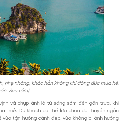
nh, nhẹ nhàng, khác hẳn không khí đông đúc mùa hè.
ồn: Sưu tầm)
vịnh và chụp ảnh là từ sáng sớm đến gần trưa, khi
mát mẻ. Du khách có thể lựa chọn du thuyền ngắn
 vừa tận hưởng cảnh đẹp, vừa không bị ảnh hưởng