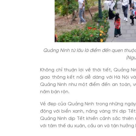
Quảng Ninh từ lâu là điểm đến quen thuộc
(Ngu
Không chỉ thuận lợi về thời tiết, Quảng N
giao thông kết nối dễ dàng với Hà Nội và 
Quảng Ninh như một điểm đến an toàn, vừ
năm bận rộn.
Vẻ đẹp của Quảng Ninh trong những ngày 
động với biển xanh, nắng vàng thì dịp Tết l
Quảng Ninh dịp Tết khiến cảnh sắc thiên
với tâm thế du xuân, cầu an và tận hưởng 