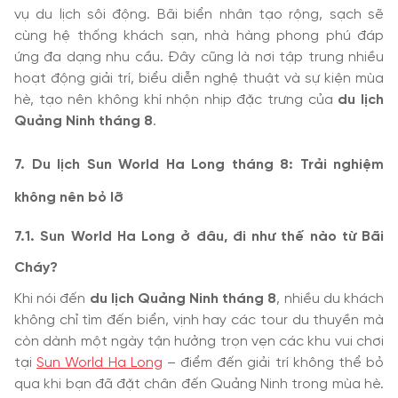
vụ du lịch sôi động. Bãi biển nhân tạo rộng, sạch sẽ
cùng hệ thống khách sạn, nhà hàng phong phú đáp
ứng đa dạng nhu cầu. Đây cũng là nơi tập trung nhiều
hoạt động giải trí, biểu diễn nghệ thuật và sự kiện mùa
hè, tạo nên không khí nhộn nhịp đặc trưng của
du lịch
Quảng Ninh tháng 8
.
7. Du lịch Sun World Ha Long tháng 8: Trải nghiệm
không nên bỏ lỡ
7.1. Sun World Ha Long ở đâu, đi như thế nào từ Bãi
Cháy?
Khi nói đến
du lịch Quảng Ninh tháng 8
, nhiều du khách
không chỉ tìm đến biển, vịnh hay các tour du thuyền mà
còn dành một ngày tận hưởng trọn vẹn các khu vui chơi
tại
Sun World Ha Long
– điểm đến giải trí không thể bỏ
qua khi bạn đã đặt chân đến Quảng Ninh trong mùa hè.