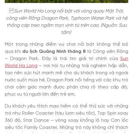
Sun World Ha Long
nổi bật với vòng quay Mặt Trời,
công viên Rồng Dragon Park, Typhoon Water Park và hệ
thống cáp treo ngắm trọn vịnh từ trên cao. (Nguồn: Sưu
tầm)
Một trong những điểm vui chơi nổi bật không thể bỏ
qua khi
du lịch Quảng Ninh tháng 8
là Công viên Rồng
– Dragon Park. Đây là trái tim giải trí chính của
Sun
World Ha Long
– nơi hội tụ những trải nghiệm hấp dẫn,
tạo nên sức hút mạnh mẽ cho du khách trong và ngoài
nước suốt mùa hè. Dragon Park nổi tiếng với các khu trò
chơi cảm giác mạnh được phân chia rõ theo cấp độ,
phục vụ từ người lớn đến trẻ em.
Du khách yêu thích mạo hiểm có thể thử sức với những
trò như Roller Coaster (tàu lượn siêu tốc), Top Spin xoay
360 độ, Star Dance – vòng xoay khổng lồ hay Cơn lốc
siêu tốc Family Coaster. Những trò này không chỉ thách