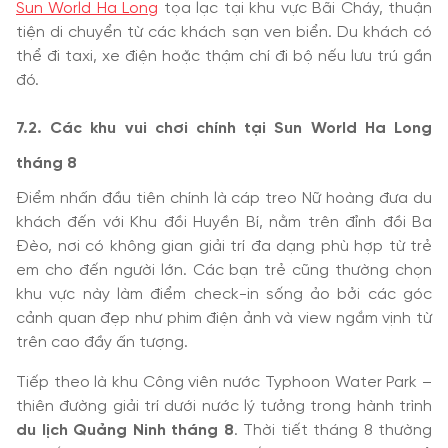
Sun World Ha Long
tọa lạc tại khu vực Bãi Cháy, thuận
tiện di chuyển từ các khách sạn ven biển. Du khách có
thể đi taxi, xe điện hoặc thậm chí đi bộ nếu lưu trú gần
đó.
7.2. Các khu vui chơi chính tại Sun World Ha Long
tháng 8
Điểm nhấn đầu tiên chính là cáp treo Nữ hoàng đưa du
khách đến với Khu đồi Huyền Bí, nằm trên đỉnh đồi Ba
Đèo, nơi có không gian giải trí đa dạng phù hợp từ trẻ
em cho đến người lớn. Các bạn trẻ cũng thường chọn
khu vực này làm điểm check-in sống ảo bởi các góc
cảnh quan đẹp như phim điện ảnh và view ngắm vịnh từ
trên cao đầy ấn tượng.
Tiếp theo là khu Công viên nước Typhoon Water Park –
thiên đường giải trí dưới nước lý tưởng trong hành trình
du lịch Quảng Ninh tháng 8
. Thời tiết tháng 8 thường