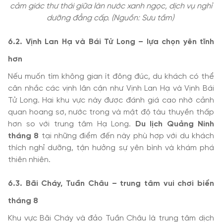
cảm giác thư thái giữa làn nước xanh ngọc, dịch vụ nghỉ
dưỡng đẳng cấp. (Nguồn: Sưu tầm)
6.2. Vịnh Lan Hạ và Bái Tử Long – lựa chọn yên tĩnh
hơn
Nếu muốn tìm không gian ít đông đúc, du khách có thể
cân nhắc các vịnh lân cận như Vịnh Lan Hạ và Vịnh Bái
Tử Long. Hai khu vực này được đánh giá cao nhờ cảnh
quan hoang sơ, nước trong và mật độ tàu thuyền thấp
hơn so với trung tâm Hạ Long.
Du lịch Quảng Ninh
tháng 8
tại những điểm đến này phù hợp với du khách
thích nghỉ dưỡng, tận hưởng sự yên bình và khám phá
thiên nhiên.
6.3. Bãi Cháy, Tuần Châu – trung tâm vui chơi biển
tháng 8
Khu vực Bãi Cháy và đảo Tuần Châu là trung tâm dịch