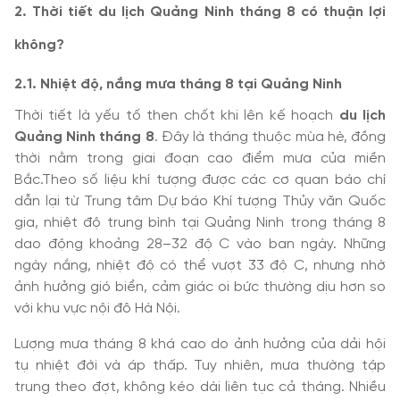
2. Thời tiết du lịch Quảng Ninh tháng 8 có thuận lợi
không?
2.1. Nhiệt độ, nắng mưa tháng 8 tại Quảng Ninh
Thời tiết là yếu tố then chốt khi lên kế hoạch
du lịch
Quảng Ninh tháng 8
. Đây là tháng thuộc mùa hè, đồng
thời nằm trong giai đoạn cao điểm mưa của miền
Bắc.Theo số liệu khí tượng được các cơ quan báo chí
dẫn lại từ Trung tâm Dự báo Khí tượng Thủy văn Quốc
gia, nhiệt độ trung bình tại Quảng Ninh trong tháng 8
dao động khoảng 28–32 độ C vào ban ngày. Những
ngày nắng, nhiệt độ có thể vượt 33 độ C, nhưng nhờ
ảnh hưởng gió biển, cảm giác oi bức thường dịu hơn so
với khu vực nội đô Hà Nội.
Lượng mưa tháng 8 khá cao do ảnh hưởng của dải hội
tụ nhiệt đới và áp thấp. Tuy nhiên, mưa thường tập
trung theo đợt, không kéo dài liên tục cả tháng. Nhiều