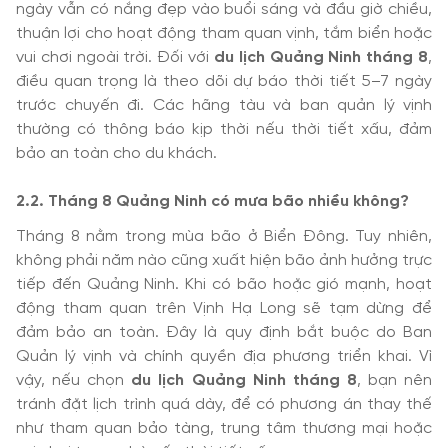
ngày vẫn có nắng đẹp vào buổi sáng và đầu giờ chiều,
thuận lợi cho hoạt động tham quan vịnh, tắm biển hoặc
vui chơi ngoài trời. Đối với
du lịch Quảng Ninh tháng 8
,
điều quan trọng là theo dõi dự báo thời tiết 5–7 ngày
trước chuyến đi. Các hãng tàu và ban quản lý vịnh
thường có thông báo kịp thời nếu thời tiết xấu, đảm
bảo an toàn cho du khách.
2.2. Tháng 8 Quảng Ninh có mưa bão nhiều không?
Tháng 8 nằm trong mùa bão ở Biển Đông. Tuy nhiên,
không phải năm nào cũng xuất hiện bão ảnh hưởng trực
tiếp đến Quảng Ninh. Khi có bão hoặc gió mạnh, hoạt
động tham quan trên Vịnh Hạ Long sẽ tạm dừng để
đảm bảo an toàn. Đây là quy định bắt buộc do Ban
Quản lý vịnh và chính quyền địa phương triển khai. Vì
vậy, nếu chọn
du lịch Quảng Ninh tháng 8
, bạn nên
tránh đặt lịch trình quá dày, để có phương án thay thế
như tham quan bảo tàng, trung tâm thương mại hoặc