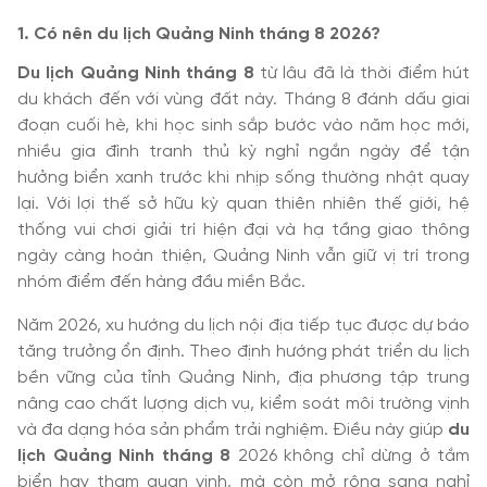
1. Có nên du lịch Quảng Ninh tháng 8 2026?
Du lịch Quảng Ninh tháng 8
từ lâu đã là thời điểm hút
du khách đến với vùng đất này. Tháng 8 đánh dấu giai
đoạn cuối hè, khi học sinh sắp bước vào năm học mới,
nhiều gia đình tranh thủ kỳ nghỉ ngắn ngày để tận
hưởng biển xanh trước khi nhịp sống thường nhật quay
lại. Với lợi thế sở hữu kỳ quan thiên nhiên thế giới, hệ
thống vui chơi giải trí hiện đại và hạ tầng giao thông
ngày càng hoàn thiện, Quảng Ninh vẫn giữ vị trí trong
nhóm điểm đến hàng đầu miền Bắc.
Năm 2026, xu hướng du lịch nội địa tiếp tục được dự báo
tăng trưởng ổn định. Theo định hướng phát triển du lịch
bền vững của tỉnh Quảng Ninh, địa phương tập trung
nâng cao chất lượng dịch vụ, kiểm soát môi trường vịnh
và đa dạng hóa sản phẩm trải nghiệm. Điều này giúp
du
lịch Quảng Ninh tháng 8
2026 không chỉ dừng ở tắm
biển hay tham quan vịnh, mà còn mở rộng sang nghỉ