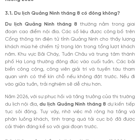
3.1. Du lịch Quảng Ninh tháng 8 có đông không?
Du lịch Quảng Ninh tháng 8
thường nằm trong giai
đoạn cao điểm nội địa. Các số liệu được công bố trên
Cổng thông tin điện tử tỉnh Quảng Ninh cho thấy lượng
khách mùa hè chiếm tỷ trọng lớn trong tổng lượt khách
năm. Khu vực Bãi Cháy, Tuần Châu và trung tâm thành
phố Hạ Long thường đông đúc vào cuối tuần. Các bãi
biển công cộng, công viên giải trí và tuyến tàu tham
quan vịnh có thể kín chỗ nếu không đặt trước. Nếu đi
vào giữa tuần, trải nghiệm sẽ dễ chịu hơn.
Năm 2026, với sự phục hồi và tăng trưởng của thị trường
du lịch nội địa,
du lịch Quảng Ninh tháng 8
dự kiến tiếp
tục sôi động. Tuy vậy, nhờ việc mở rộng hạ tầng và
phân luồng khách, tình trạng quá tải cục bộ đã được
cải thiện đáng kể so với giai đoạn trước.