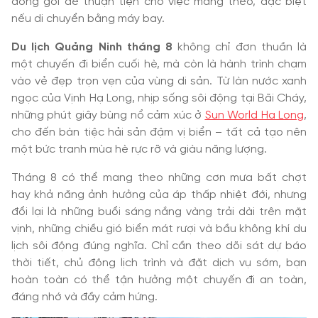
đóng gói để thuận tiện cho việc mang theo, đặc biệt
nếu di chuyển bằng máy bay.
Du lịch Quảng Ninh tháng 8
không chỉ đơn thuần là
một chuyến đi biển cuối hè, mà còn là hành trình chạm
vào vẻ đẹp trọn vẹn của vùng di sản. Từ làn nước xanh
ngọc của Vịnh Hạ Long, nhịp sống sôi động tại Bãi Cháy,
những phút giây bùng nổ cảm xúc ở
Sun World Ha Long
,
cho đến bàn tiệc hải sản đậm vị biển – tất cả tạo nên
một bức tranh mùa hè rực rỡ và giàu năng lượng.
Tháng 8 có thể mang theo những cơn mưa bất chợt
hay khả năng ảnh hưởng của áp thấp nhiệt đới, nhưng
đổi lại là những buổi sáng nắng vàng trải dài trên mặt
vịnh, những chiều gió biển mát rượi và bầu không khí du
lịch sôi động đúng nghĩa. Chỉ cần theo dõi sát dự báo
thời tiết, chủ động lịch trình và đặt dịch vụ sớm, bạn
hoàn toàn có thể tận hưởng một chuyến đi an toàn,
đáng nhớ và đầy cảm hứng.