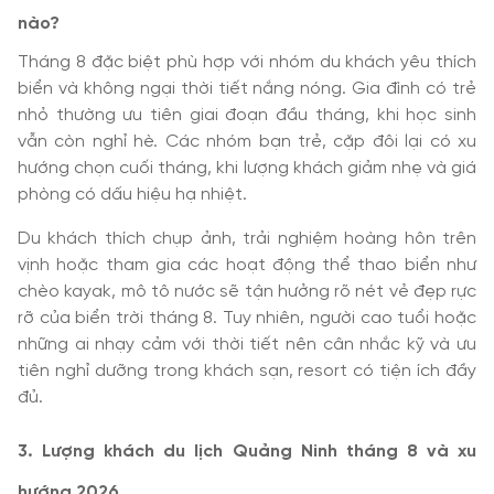
nào?
Tháng 8 đặc biệt phù hợp với nhóm du khách yêu thích
biển và không ngại thời tiết nắng nóng. Gia đình có trẻ
nhỏ thường ưu tiên giai đoạn đầu tháng, khi học sinh
vẫn còn nghỉ hè. Các nhóm bạn trẻ, cặp đôi lại có xu
hướng chọn cuối tháng, khi lượng khách giảm nhẹ và giá
phòng có dấu hiệu hạ nhiệt.
Du khách thích chụp ảnh, trải nghiệm hoàng hôn trên
vịnh hoặc tham gia các hoạt động thể thao biển như
chèo kayak, mô tô nước sẽ tận hưởng rõ nét vẻ đẹp rực
rỡ của biển trời tháng 8. Tuy nhiên, người cao tuổi hoặc
những ai nhạy cảm với thời tiết nên cân nhắc kỹ và ưu
tiên nghỉ dưỡng trong khách sạn, resort có tiện ích đầy
đủ.
3. Lượng khách du lịch Quảng Ninh tháng 8 và xu
hướng 2026