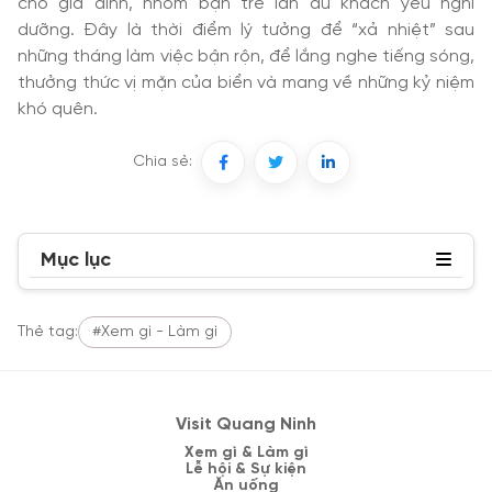
cho gia đình, nhóm bạn trẻ lẫn du khách yêu nghỉ
dưỡng. Đây là thời điểm lý tưởng để “xả nhiệt” sau
những tháng làm việc bận rộn, để lắng nghe tiếng sóng,
thưởng thức vị mặn của biển và mang về những kỷ niệm
khó quên.
Chia sẻ:
Mục lục
Thẻ tag:
#Xem gì - Làm gì
Visit Quang Ninh
Xem gì & Làm gì
Lễ hội & Sự kiện
Ăn uống