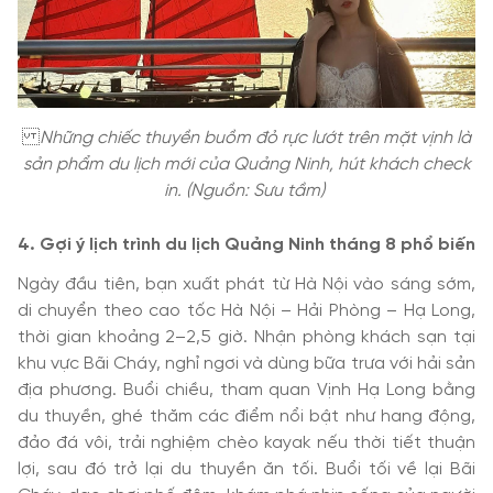
Những chiếc thuyền buồm đỏ rực lướt trên mặt vịnh là
sản phẩm du lịch mới của Quảng Ninh, hút khách check
in. (Nguồn: Sưu tầm)
4. Gợi ý lịch trình du lịch Quảng Ninh tháng 8 phổ biến
Ngày đầu tiên, bạn xuất phát từ Hà Nội vào sáng sớm,
di chuyển theo cao tốc Hà Nội – Hải Phòng – Hạ Long,
thời gian khoảng 2–2,5 giờ. Nhận phòng khách sạn tại
khu vực Bãi Cháy, nghỉ ngơi và dùng bữa trưa với hải sản
địa phương. Buổi chiều, tham quan Vịnh Hạ Long bằng
du thuyền, ghé thăm các điểm nổi bật như hang động,
đảo đá vôi, trải nghiệm chèo kayak nếu thời tiết thuận
lợi, sau đó trở lại du thuyền ăn tối. Buổi tối về lại Bãi