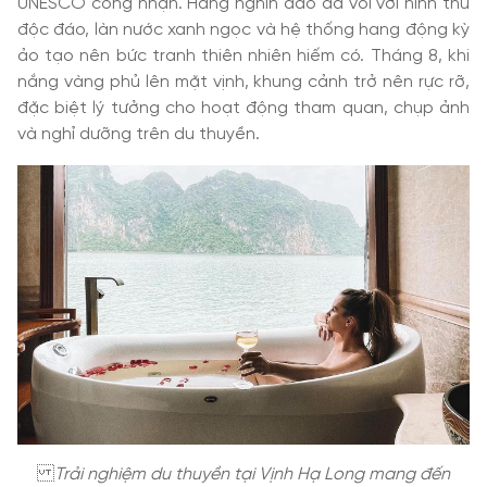
UNESCO công nhận. Hàng nghìn đảo đá vôi với hình thù
độc đáo, làn nước xanh ngọc và hệ thống hang động kỳ
ảo tạo nên bức tranh thiên nhiên hiếm có. Tháng 8, khi
nắng vàng phủ lên mặt vịnh, khung cảnh trở nên rực rỡ,
đặc biệt lý tưởng cho hoạt động tham quan, chụp ảnh
và nghỉ dưỡng trên du thuyền.
Trải nghiệm du thuyền tại Vịnh Hạ Long mang đến