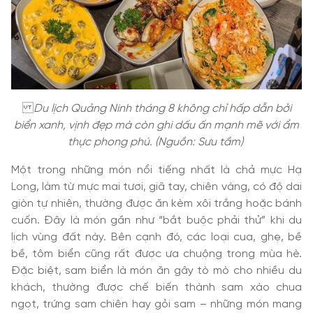
Du lịch Quảng Ninh tháng 8 không chỉ hấp dẫn bởi
biển xanh, vịnh đẹp mà còn ghi dấu ấn mạnh mẽ với ẩm
thực phong phú. (Nguồn: Sưu tầm)
Một trong những món nổi tiếng nhất là chả mực Hạ
Long, làm từ mực mai tươi, giã tay, chiên vàng, có độ dai
giòn tự nhiên, thường được ăn kèm xôi trắng hoặc bánh
cuốn. Đây là món gần như “bắt buộc phải thử” khi du
lịch vùng đất này. Bên cạnh đó, các loại cua, ghẹ, bề
bề, tôm biển cũng rất được ưa chuộng trong mùa hè.
Đặc biệt, sam biển là món ăn gây tò mò cho nhiều du
khách, thường được chế biến thành sam xào chua
ngọt, trứng sam chiên hay gỏi sam – những món mang