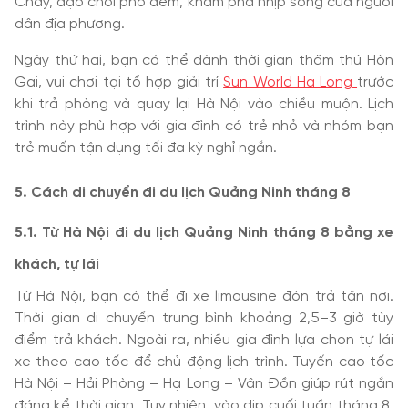
Cháy, dạo chơi phố đêm, khám phá nhịp sống của người
dân địa phương.
Ngày thứ hai, bạn có thể dành thời gian thăm thú Hòn
Gai, vui chơi tại tổ hợp giải trí
Sun World Ha Long
trước
khi trả phòng và quay lại Hà Nội vào chiều muộn. Lịch
trình này phù hợp với gia đình có trẻ nhỏ và nhóm bạn
trẻ muốn tận dụng tối đa kỳ nghỉ ngắn.
5. Cách di chuyển đi du lịch Quảng Ninh tháng 8
5.1. Từ Hà Nội đi du lịch Quảng Ninh tháng 8 bằng xe
khách, tự lái
Từ Hà Nội, bạn có thể đi xe limousine đón trả tận nơi.
Thời gian di chuyển trung bình khoảng 2,5–3 giờ tùy
điểm trả khách. Ngoài ra, nhiều gia đình lựa chọn tự lái
xe theo cao tốc để chủ động lịch trình. Tuyến cao tốc
Hà Nội – Hải Phòng – Hạ Long – Vân Đồn giúp rút ngắn
đáng kể thời gian. Tuy nhiên, vào dịp cuối tuần tháng 8,