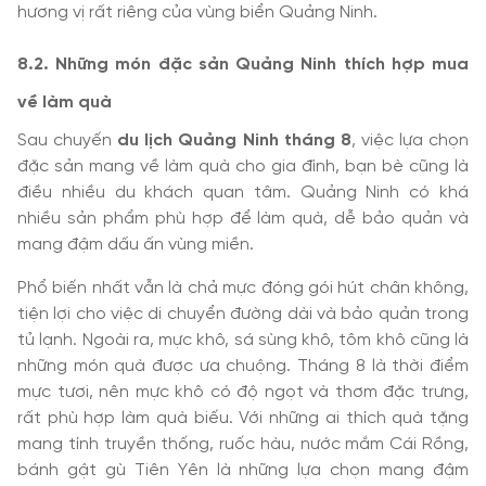
hương vị rất riêng của vùng biển Quảng Ninh.
8.2. Những món đặc sản Quảng Ninh thích hợp mua
về làm quà
Sau chuyến
du lịch Quảng Ninh tháng 8
, việc lựa chọn
đặc sản mang về làm quà cho gia đình, bạn bè cũng là
điều nhiều du khách quan tâm. Quảng Ninh có khá
nhiều sản phẩm phù hợp để làm quà, dễ bảo quản và
mang đậm dấu ấn vùng miền.
Phổ biến nhất vẫn là chả mực đóng gói hút chân không,
tiện lợi cho việc di chuyển đường dài và bảo quản trong
tủ lạnh. Ngoài ra, mực khô, sá sùng khô, tôm khô cũng là
những món quà được ưa chuộng. Tháng 8 là thời điểm
mực tươi, nên mực khô có độ ngọt và thơm đặc trưng,
rất phù hợp làm quà biếu. Với những ai thích quà tặng
mang tính truyền thống, ruốc hàu, nước mắm Cái Rồng,
bánh gật gù Tiên Yên là những lựa chọn mang đậm