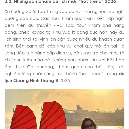
3.2. Những sản phẩm du lịch mới, “hot trend” 2026
Xu hướng 2026 tập trung vào du lịch trải nghiệm và nghỉ
dưỡng cao cấp. Các tour tham quan vịnh kết hợp nghỉ
đêm trên du thuyền 4–5 sao, tour khám phá hang
động, chèo kayak tại khu vực ít đông đúc hơn hay du
lịch sinh thái tại vịnh lân cận được nhiều du khách quan
tâm. Bên cạnh đó, các khu vui chơi quy mô lớn tại Hạ
Long tiếp tục nâng cấp dịch vụ, bổ sung trò chơi mới, tổ
chức sự kiện mùa hè. Những sản phẩm du lịch kết hợp
ẩm thực địa phương, tham quan chợ hải sản, trải
nghiệm làng chài cũng trở thành “hot trend” trong
du
lịch Quảng Ninh tháng 8
2026.