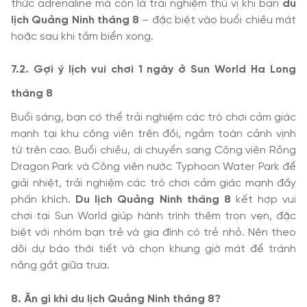
thức adrenaline mà còn là trải nghiệm thú vị khi bạn
du
lịch Quảng Ninh tháng 8
– đặc biệt vào buổi chiều mát
hoặc sau khi tắm biển xong.
7.2. Gợi ý lịch vui chơi 1 ngày ở Sun World Ha Long
tháng 8
Buổi sáng, bạn có thể trải nghiệm các trò chơi cảm giác
mạnh tại khu công viên trên đồi, ngắm toàn cảnh vịnh
từ trên cao. Buổi chiều, di chuyển sang Công viên Rồng
Dragon Park và Công viên nước Typhoon Water Park để
giải nhiệt, trải nghiệm các trò chơi cảm giác mạnh đầy
phấn khích.
Du lịch Quảng Ninh tháng 8
kết hợp vui
chơi tại Sun World giúp hành trình thêm trọn vẹn, đặc
biệt với nhóm bạn trẻ và gia đình có trẻ nhỏ. Nên theo
dõi dự báo thời tiết và chọn khung giờ mát để tránh
nắng gắt giữa trưa.
8. Ăn gì khi du lịch Quảng Ninh tháng 8?