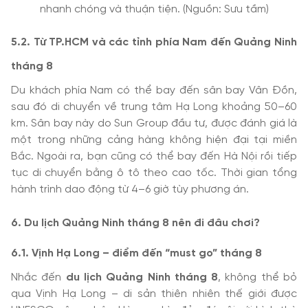
nhanh chóng và thuận tiện. (Nguồn: Sưu tầm)
5.2. Từ TP.HCM và các tỉnh phía Nam đến Quảng Ninh
tháng 8
Du khách phía Nam có thể bay đến sân bay Vân Đồn,
sau đó di chuyển về trung tâm Hạ Long khoảng 50–60
km. Sân bay này do Sun Group đầu tư, được đánh giá là
một trong những cảng hàng không hiện đại tại miền
Bắc. Ngoài ra, bạn cũng có thể bay đến Hà Nội rồi tiếp
tục di chuyển bằng ô tô theo cao tốc. Thời gian tổng
hành trình dao động từ 4–6 giờ tùy phương án.
6. Du lịch Quảng Ninh tháng 8 nên đi đâu chơi?
6.1. Vịnh Hạ Long – điểm đến “must go” tháng 8
Nhắc đến
du lịch Quảng Ninh tháng 8
, không thể bỏ
qua Vịnh Hạ Long – di sản thiên nhiên thế giới được