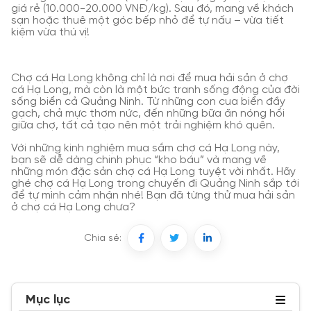
giá rẻ (10.000-20.000 VNĐ/kg). Sau đó, mang về khách
sạn hoặc thuê một góc bếp nhỏ để tự nấu – vừa tiết
kiệm vừa thú vị!
Chợ cá Hạ Long không chỉ là nơi để mua hải sản ở chợ
cá Hạ Long, mà còn là một bức tranh sống động của đời
sống biển cả Quảng Ninh. Từ những con cua biển đầy
gạch, chả mực thơm nức, đến những bữa ăn nóng hổi
giữa chợ, tất cả tạo nên một trải nghiệm khó quên.
Với những kinh nghiệm mua sắm chợ cá Hạ Long này,
bạn sẽ dễ dàng chinh phục “kho báu” và mang về
những món đặc sản chợ cá Hạ Long tuyệt vời nhất. Hãy
ghé chợ cá Hạ Long trong chuyến đi Quảng Ninh sắp tới
để tự mình cảm nhận nhé! Bạn đã từng thử mua hải sản
ở chợ cá Hạ Long chưa?
Chia sẻ:
Mục lục