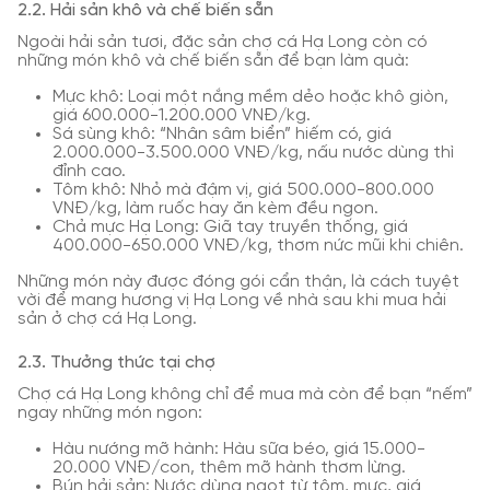
2.2. Hải sản khô và chế biến sẵn
Ngoài hải sản tươi, đặc sản chợ cá Hạ Long còn có
những món khô và chế biến sẵn để bạn làm quà:
Mực khô: Loại một nắng mềm dẻo hoặc khô giòn,
giá 600.000-1.200.000 VNĐ/kg.
Sá sùng khô: “Nhân sâm biển” hiếm có, giá
2.000.000-3.500.000 VNĐ/kg, nấu nước dùng thì
đỉnh cao.
Tôm khô: Nhỏ mà đậm vị, giá 500.000-800.000
VNĐ/kg, làm ruốc hay ăn kèm đều ngon.
Chả mực Hạ Long: Giã tay truyền thống, giá
400.000-650.000 VNĐ/kg, thơm nức mũi khi chiên.
Những món này được đóng gói cẩn thận, là cách tuyệt
vời để mang hương vị Hạ Long về nhà sau khi mua hải
sản ở chợ cá Hạ Long.
2.3. Thưởng thức tại chợ
Chợ cá Hạ Long không chỉ để mua mà còn để bạn “nếm”
ngay những món ngon:
Hàu nướng mỡ hành: Hàu sữa béo, giá 15.000-
20.000 VNĐ/con, thêm mỡ hành thơm lừng.
Bún hải sản: Nước dùng ngọt từ tôm, mực, giá