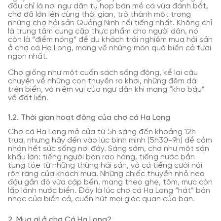
đầu chỉ là nơi ngư dân tụ họp bán mẻ cá vừa đánh bắt,
chợ đã lớn lên cùng thời gian, trở thành một trong
những chợ hải sản Quảng Ninh nổi tiếng nhất. Không chỉ
là trung tâm cung cấp thực phẩm cho người dân, nó
còn là “điểm nóng” để du khách trải nghiệm mua hải sản
ở chợ cá Hạ Long, mang về những món quà biển cả tươi
ngon nhất.
Chợ giống như một cuốn sách sống động, kể lại câu
chuyện về những con thuyền ra khơi, những đêm dài
trên biển, và niềm vui của ngư dân khi mang “kho báu”
về đất liền.
1.2. Thời gian hoạt động của chợ cá Hạ Long
Chợ cá Hạ Long mở cửa từ 5h sáng đến khoảng 12h
trưa, nhưng hãy đến vào lúc bình minh (5h30-9h) để cảm
nhận hết sức sống nơi đây. Sáng sớm, chợ như một sân
khấu lớn: tiếng người bán rao hàng, tiếng nước bắn
tung tóe từ những thùng hải sản, và cả tiếng cười nói
rộn ràng của khách mua. Những chiếc thuyền nhỏ neo
đậu gần đó vừa cập bến, mang theo ghẹ, tôm, mực còn
lấp lánh nước biển. Đây là lúc chợ cá Hạ Long “hát” bản
nhạc của biển cả, cuốn hút mọi giác quan của bạn.
2. Mua gì ở chợ Cá Hạ Long?