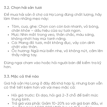
3.2. Chọn hải sản tươi
Để mua hải sản ở chợ cá Hạ Long đúng chất lượng, hãy
làm theo những mẹo này:
Tôm, cua, ghẹ: Chọn con còn bơi nhanh, vỏ bóng,
chân khỏe – dấu hiệu của sự tươi ngon.
Mực: Nhìn mắt trong veo, thân chắc, màu sáng,
không nhớt hay mùi tanh nặng.
Cá: Mang đỏ tươi, mắt không đục, vảy còn dính
chặt vào thân.
Ốc hương: Ngửi mùi biển nhẹ, vỏ không nứt, cầm lên
thấy nặng tay.
Đừng ngại chạm vào hoặc hỏi người bán để kiểm tra kỹ
hơn.
3.3. Mặc cả thế nào
Giá hải sản Hạ Long ở đây đã khá hợp lý, nhưng bạn vẫn
có thể tiết kiệm hơn với vài mẹo mặc cả:
Hỏi giá trước: Đi dạo, hỏi giá 2-3 chỗ để biết mức
trung bình.
Trả giá vừa phải: Giảm 10-20% so với giá ban đầu, ví