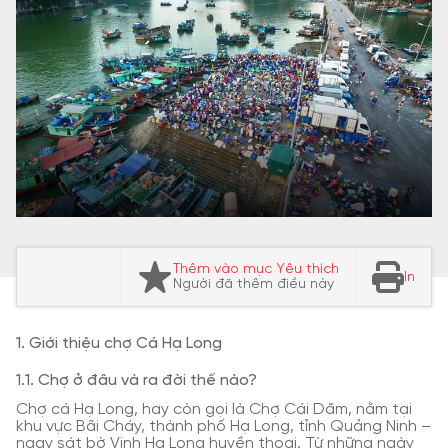
Thêm vào mục Yêu thích
In
Người đã thêm điều này
1. Giới thiệu chợ Cá Hạ Long
1.1. Chợ ở đâu và ra đời thế nào?
Chợ cá Hạ Long, hay còn gọi là Chợ Cái Dăm, nằm tại
khu vực Bãi Cháy, thành phố Hạ Long, tỉnh Quảng Ninh –
ngay sát bờ Vịnh Hạ Long huyền thoại. Từ những ngày