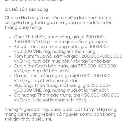
2.1. Hải sản tươi sống
Chợ cá Hạ Long là nơi hội tụ những loại hải sản tươi
sống Hạ Long tươi ngon nhất, vừa rời khỏi lưới là lên
thẳng quầy hàng:
Ghẹ: Thịt chắc, gạch vàng, giá từ 200.000-
350.000 VNĐ/kg – món quà biển ngọt ngào.
Bề bề: Tôm tích to, mọng nước, giá 300.000-
450.000 VNĐ/kg, nướng lên thơm lừng.
Tôm hùm: “Vua hải sản” với giá 1.200.000-1.800.000
VNĐ/kg, tươi đến mức còn “vẫy tay” chào bạn.
Cua biển: Gạch béo ngậy, giá 350.000-600.000
VNĐ/kg, hợp để hấp sả ớt.
Cá mú: Thịt trắng ngọt, giá 400.000-700.000
VNĐ/kg, tuyệt vời cho món lẩu.
Mực ống: Thân trong, mắt sáng, giá 250.000-
400.000 VNĐ/kg, nướng muối ớt là “hết sảy”.
Ốc hương: Thơm đặc trưng, giá 450.000-600.000
VNĐ/kg, luộc với lá chanh thì hết ý.
Những “ngôi sao” này được đánh bắt từ Vịnh Hạ Long,
mang đến hương vị biển cả nguyên sơ mà bạn không
thể tìm thấy ở siêu thị.