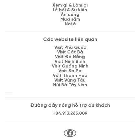
Xem gì & Làm gì
Lễ hội & Sự kiện
Ăn uống
Mua sắm
Nơi ở
Các website liên quan
Visit Phú Quốc
Visit Cát Bà
Visit Đà Nẵng
Visit Ninh Bình
Visit Quảng Ninh
Visit Sa Pa
Visit Thanh Hoá
Visit Vũng Tàu
Núi Bà Tây Ninh
Đường dây nóng hỗ trợ du khách
+84.913.265.009