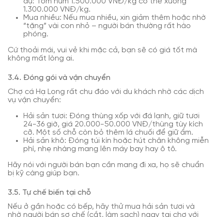
dụ: Tôm hùm 1.500.000 VNĐ/kg có thể xuống
1.300.000 VNĐ/kg.
Mua nhiều: Nếu mua nhiều, xin giảm thêm hoặc nhờ
“tặng” vài con nhỏ – người bán thường rất hào
phóng.
Cứ thoải mái, vui vẻ khi mặc cả, bạn sẽ có giá tốt mà
không mất lòng ai.
3.4. Đóng gói và vận chuyển
Chợ cá Hạ Long rất chu đáo với du khách nhờ các dịch
vụ vận chuyển:
Hải sản tươi: Đóng thùng xốp với đá lạnh, giữ tươi
24-36 giờ, giá 20.000-50.000 VNĐ/thùng tùy kích
cỡ. Một số chỗ còn bỏ thêm lá chuối để giữ ẩm.
Hải sản khô: Đóng túi kín hoặc hút chân không miễn
phí, nhẹ nhàng mang lên máy bay hay ô tô.
Hãy nói với người bán bạn cần mang đi xa, họ sẽ chuẩn
bị kỹ càng giúp bạn.
3.5. Tự chế biến tại chỗ
Nếu ở gần hoặc có bếp, hãy thử mua hải sản tươi và
nhờ người bán sơ chế (cắt, làm sạch) ngay tại chợ với