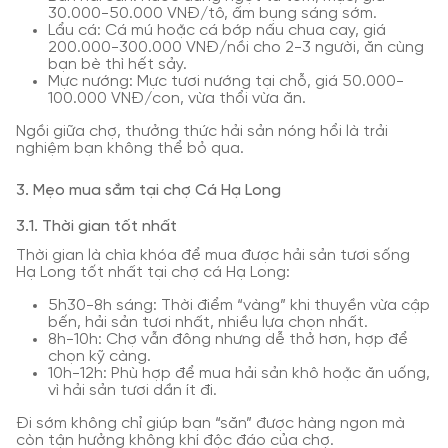
30.000-50.000 VNĐ/tô, ấm bụng sáng sớm.
Lẩu cá: Cá mú hoặc cá bớp nấu chua cay, giá
200.000-300.000 VNĐ/nồi cho 2-3 người, ăn cùng
bạn bè thì hết sảy.
Mực nướng: Mực tươi nướng tại chỗ, giá 50.000-
100.000 VNĐ/con, vừa thổi vừa ăn.
Ngồi giữa chợ, thưởng thức hải sản nóng hổi là trải
nghiệm bạn không thể bỏ qua.
3. Mẹo mua sắm tại chợ Cá Hạ Long
3.1. Thời gian tốt nhất
Thời gian là chìa khóa để mua được hải sản tươi sống
Hạ Long tốt nhất tại chợ cá Hạ Long:
5h30-8h sáng: Thời điểm “vàng” khi thuyền vừa cập
bến, hải sản tươi nhất, nhiều lựa chọn nhất.
8h-10h: Chợ vẫn đông nhưng dễ thở hơn, hợp để
chọn kỹ càng.
10h-12h: Phù hợp để mua hải sản khô hoặc ăn uống,
vì hải sản tươi dần ít đi.
Đi sớm không chỉ giúp bạn “săn” được hàng ngon mà
còn tận hưởng không khí độc đáo của chợ.