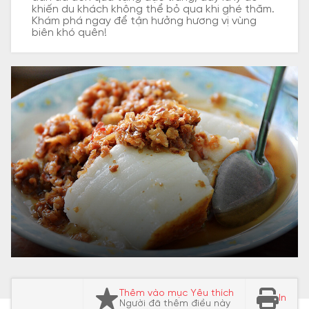
khiến du khách không thể bỏ qua khi ghé thăm.
Khám phá ngay để tận hưởng hương vị vùng
biên khó quên!
Thêm vào mục Yêu thích
In
Người đã thêm điều này