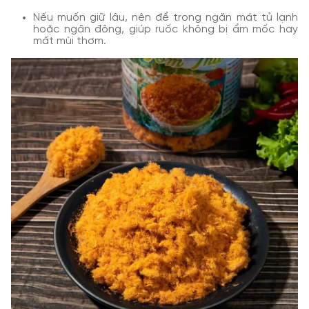
Nếu muốn giữ lâu, nên để trong ngăn mát tủ lạnh
hoặc ngăn đông, giúp ruốc không bị ẩm mốc hay
mất mùi thơm.