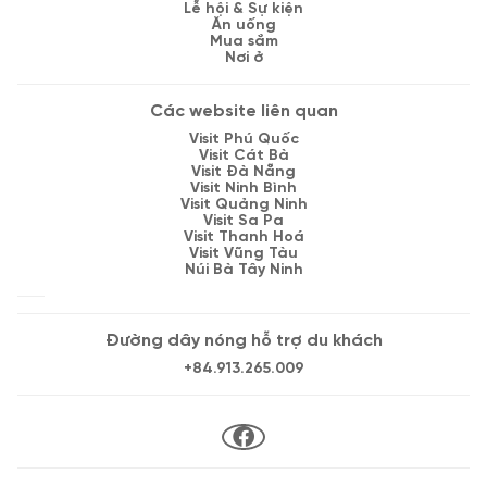
Lễ hội & Sự kiện
Ăn uống
Mua sắm
Nơi ở
Các website liên quan
Visit Phú Quốc
Visit Cát Bà
Visit Đà Nẵng
Visit Ninh Bình
Visit Quảng Ninh
Visit Sa Pa
Visit Thanh Hoá
Visit Vũng Tàu
Núi Bà Tây Ninh
Đường dây nóng hỗ trợ du khách
+84.913.265.009