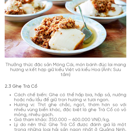
Thưởng thức đặc sản Móng Cái, món bánh đúc lai mang
hương vị kết hợp giữ kiểu Việt và kiểu Hoa (Ảnh: Sưu
tầm)
2.3 Ghẹ Trà Cổ
Cách chế biến: Ghẹ có thể hấp bia, hấp sả, nướng
hoặc nấu lẩu để giữ trọn hương vị tươi ngon.
Hương vị: Thịt ghẹ chắc, ngọt, thơm hơn so với
nhiều vùng biển khác, đặc biệt là ghẹ Trà Cổ có vỏ
mỏng, nhiều gạch.
Giá tham khảo: 350.000 – 600.000 VNĐ/kg.
Lý do nên thử: Ghẹ Trà Cổ được đánh giá là một
trong những loại hải sản ngon nhất ở Quảng Ninh,