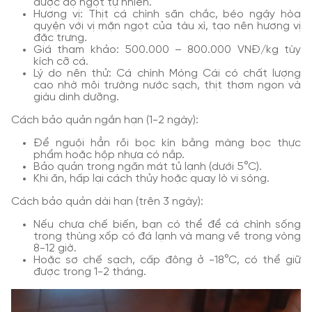
được độ ngọt tự nhiên.
Hương vị: Thịt cá chình săn chắc, béo ngậy hòa
quyện với vị mặn ngọt của tàu xì, tạo nên hương vị
đặc trưng.
Giá tham khảo: 500.000 – 800.000 VNĐ/kg tùy
kích cỡ cá.
Lý do nên thử: Cá chình Móng Cái có chất lượng
cao nhờ môi trường nước sạch, thịt thơm ngon và
giàu dinh dưỡng.
Cách bảo quản ngắn hạn (1-2 ngày):
Để nguội hẳn rồi bọc kín bằng màng bọc thực
phẩm hoặc hộp nhựa có nắp.
Bảo quản trong ngăn mát tủ lạnh (dưới 5°C).
Khi ăn, hấp lại cách thủy hoặc quay lò vi sóng.
Cách bảo quản dài hạn (trên 3 ngày):
Nếu chưa chế biến, bạn có thể để cá chình sống
trong thùng xốp có đá lạnh và mang về trong vòng
8-12 giờ.
Hoặc sơ chế sạch, cấp đông ở -18°C, có thể giữ
được trong 1-2 tháng.