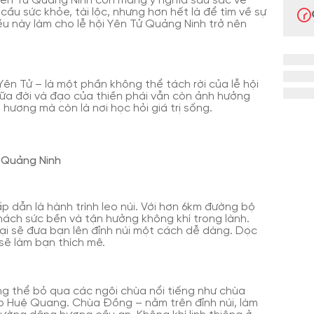
i Yên Tử Quảng Ninh còn mang ý nghĩa sâu sắc về
cầu sức khỏe, tài lộc, nhưng hơn hết là để tìm về sự
ều này làm cho lễ hội Yên Tử Quảng Ninh trở nên
Yên Tử – là một phần không thể tách rời của lễ hội
giữa đời và đạo của thiền phái vẫn còn ảnh hưởng
 hương mà còn là nơi học hỏi giá trị sống.
ử Quảng Ninh
p dẫn là hành trình leo núi. Với hơn 6km đường bộ
ách sức bền và tận hưởng không khí trong lành.
ại sẽ đưa bạn lên đỉnh núi một cách dễ dàng. Dọc
sẽ làm bạn thích mê.
ng thể bỏ qua các ngôi chùa nổi tiếng như chùa
p Huệ Quang. Chùa Đồng – nằm trên đỉnh núi, làm