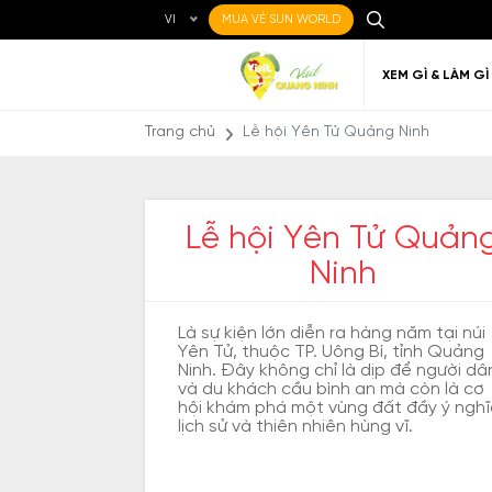
VI
MUA VÉ SUN WORLD
XEM GÌ & LÀM GÌ
Trang chủ
Lễ hội Yên Tử Quảng Ninh
Lễ hội Yên Tử Quản
Ninh
Ẩm thực Địa phương
Điểm đến yêu thích
Về Quảng Ninh
Đi đến Quảng Ninh
Nghệ thuật
Di c
Gi
Địa điểm ăn uống
Qu
Là sự kiện lớn diễn ra hàng năm tại núi
Yên Tử, thuộc TP. Uông Bí, tỉnh Quảng
Ninh. Đây không chỉ là dịp để người dâ
và du khách cầu bình an mà còn là cơ
hội khám phá một vùng đất đầy ý ngh
lịch sử và thiên nhiên hùng vĩ.