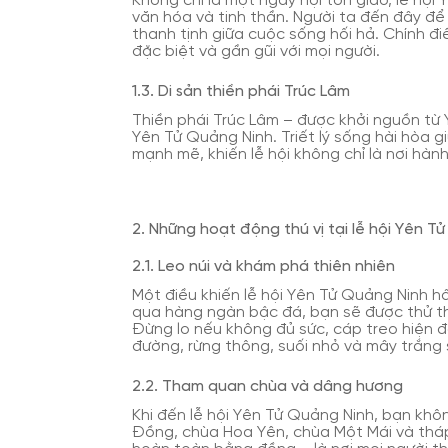
Không chỉ là một ngày hội tôn giáo, lễ hộ
văn hóa và tinh thần. Người ta đến đây để 
thanh tịnh giữa cuộc sống hối hả. Chính đi
đặc biệt và gần gũi với mọi người.
1.3. Di sản thiền phái Trúc Lâm
Thiền phái Trúc Lâm – được khởi nguồn từ 
Yên Tử Quảng Ninh. Triết lý sống hài hòa 
mạnh mẽ, khiến lễ hội không chỉ là nơi hành
2. Những hoạt động thú vị tại lễ hội Yên T
2.1. Leo núi và khám phá thiên nhiên
Một điều khiến lễ hội Yên Tử Quảng Ninh hấ
qua hàng ngàn bậc đá, bạn sẽ được thử th
Đừng lo nếu không đủ sức, cáp treo hiện đ
đường, rừng thông, suối nhỏ và mây trắng 
2.2. Tham quan chùa và dâng hương
Khi đến lễ hội Yên Tử Quảng Ninh, bạn khô
Đồng, chùa Hoa Yên, chùa Một Mái và thá