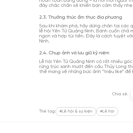
hoàn toàn bằng đồng – là nơi mọi người th
đây chắc chắn sẽ khiến bạn cảm thấy nhẹ
2.3. Thưởng thức ẩm thực địa phương
Sau khi khám phá, hãy dừng chân tại các 
lễ hội Yên Tử Quảng Ninh. Bánh cuốn chả 
ngon và hợp túi tiền. Đây là cách tuyệt 
Ninh.
2.4. Chụp ảnh và lưu giữ kỷ niệm
Lễ hội Yên Tử Quảng Ninh có rất nhiều góc
rừng trúc xanh mướt đến cầu Thủy Long th
thể mang về những bức ảnh “triệu like” để 
Chia sẻ:
Thẻ tag:
#Lễ hội & sự kiện
#Lễ hội