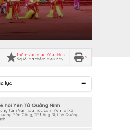
Thêm vào mục Yêu thích
In
Người đã thêm điều này
c lục
ễ hội Yên Tử Quảng Ninh
rung tâm Văn hóa Trúc Lâm Yên Tử (xã
hượng Yên Công, TP Uông Bí, tỉnh Quảng
inh