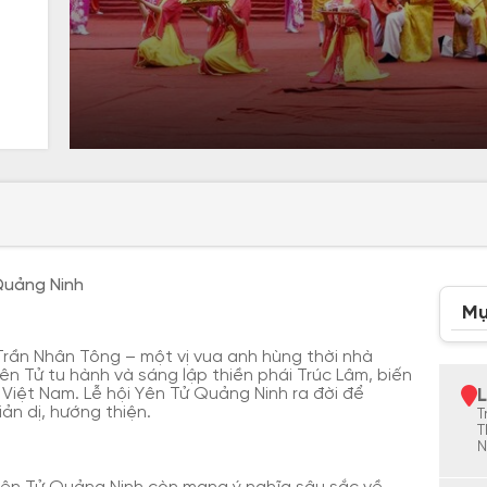
 Quảng Ninh
Mụ
 Trần Nhân Tông – một vị vua anh hùng thời nhà
Yên Tử tu hành và sáng lập thiền phái Trúc Lâm, biến
 Việt Nam. Lễ hội Yên Tử Quảng Ninh ra đời để
L
ản dị, hướng thiện.
T
T
N