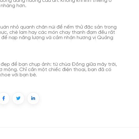
ường dâng hương cầu an. Không khí linh thiêng ở
 nhàng hơn.
quán nhỏ quanh chân núi để nếm thử đặc sản trong
mực, chè lam hay các món chay thanh đạm đều rất
vời để nạp năng lượng và cảm nhận hương vị Quảng
 đẹp để bạn chụp ảnh: từ chùa Đồng giữa mây trời,
ơ mộng. Chỉ cần một chiếc điện thoại, bạn đã có
khoe với bạn bè.