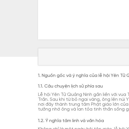
1. Nguồn gốc và ý nghĩa của lễ hội Yên Tử
1.1. Câu chuyện lịch sử phía sau
Lễ hội Yên Tử Quảng Ninh gắn liền với vua
Trần. Sau khi từ bỏ ngai vàng, ông lên núi 
nơi đây thành trung tâm Phật giáo lớn của
tưởng nhớ ông và lan tỏa tinh thần sống gi
1.2. Ý nghĩa tâm linh và văn hóa