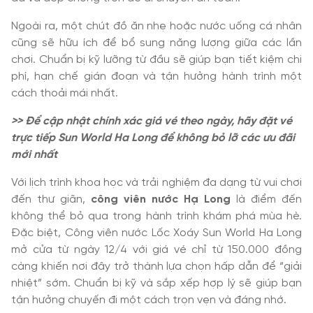
Ngoài ra, một chút đồ ăn nhẹ hoặc nước uống cá nhân
cũng sẽ hữu ích để bổ sung năng lượng giữa các lần
chơi. Chuẩn bị kỹ lưỡng từ đầu sẽ giúp bạn tiết kiệm chi
phí, hạn chế gián đoạn và tận hưởng hành trình một
cách thoải mái nhất.
>> Để cập nhật chính xác giá vé theo ngày, hãy đặt vé
trực tiếp Sun World Ha Long để không bỏ lỡ các ưu đãi
mới nhất
Với lịch trình khoa học và trải nghiệm đa dạng từ vui chơi
đến thư giãn,
công viên nước Hạ Long
là điểm đến
không thể bỏ qua trong hành trình khám phá mùa hè.
Đặc biệt, Công viên nước Lốc Xoáy Sun World Ha Long
mở cửa từ ngày 12/4 với giá vé chỉ từ 150.000 đồng
càng khiến nơi đây trở thành lựa chọn hấp dẫn để “giải
nhiệt” sớm. Chuẩn bị kỹ và sắp xếp hợp lý sẽ giúp bạn
tận hưởng chuyến đi một cách trọn vẹn và đáng nhớ.