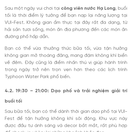
Sau một ngày vui chơi tại
công viên nước Hạ Long
, buổi
tối là thời điểm lý tưởng để bạn nạp lại năng lượng tại
VUI-Fest. Không gian ẩm thực tại đây rất đa dạng, từ
hải sản tươi sống, món ăn địa phương đến các món ăn
đường phố hấp dẫn.
Bạn có thể vừa thưởng thức bữa tối, vừa tận hưởng
không gian mở thoáng đãng, mang đậm không khí biển
về đêm. Đây cũng là điểm nhấn thú vị giúp hành trình
trong ngày trở nên trọn vẹn hơn theo các lịch trình
Typhoon Water Park phổ biến.
4.2. 19:30 – 21:00: Dạo phố và trải nghiệm giải trí
buổi tối
Sau bữa tối, bạn có thể dành thời gian dạo phố tại VUI-
Fest để tận hưởng không khí sôi động. Khu vực này
được đầu tư ánh sáng và decor bắt mắt, rất phù hợp