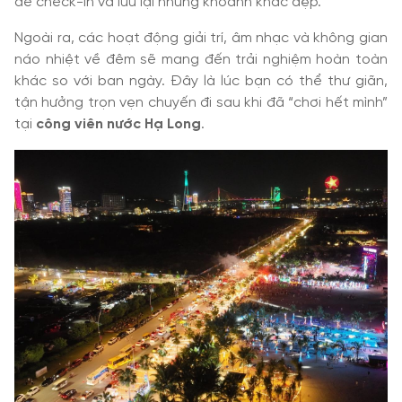
để check-in và lưu lại những khoảnh khắc đẹp.
Ngoài ra, các hoạt động giải trí, âm nhạc và không gian
náo nhiệt về đêm sẽ mang đến trải nghiệm hoàn toàn
khác so với ban ngày. Đây là lúc bạn có thể thư giãn,
tận hưởng trọn vẹn chuyến đi sau khi đã “chơi hết mình”
tại
công viên nước Hạ Long
.