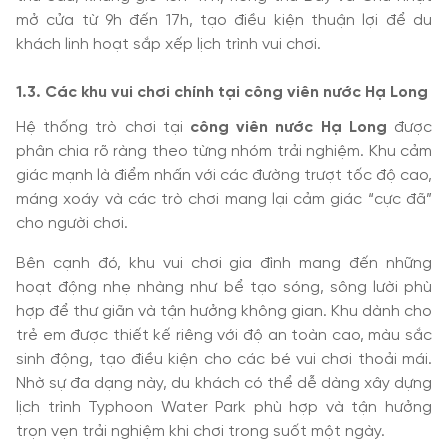
mở cửa từ 9h đến 17h, tạo điều kiện thuận lợi để du
khách linh hoạt sắp xếp lịch trình vui chơi.
1.3. Các khu vui chơi chính tại công viên nước Hạ Long
Hệ thống trò chơi tại
công viên nước Hạ Long
được
phân chia rõ ràng theo từng nhóm trải nghiệm. Khu cảm
giác mạnh là điểm nhấn với các đường trượt tốc độ cao,
máng xoáy và các trò chơi mang lại cảm giác “cực đã”
cho người chơi.
Bên cạnh đó, khu vui chơi gia đình mang đến những
hoạt động nhẹ nhàng như bể tạo sóng, sông lười phù
hợp để thư giãn và tận hưởng không gian. Khu dành cho
trẻ em được thiết kế riêng với độ an toàn cao, màu sắc
sinh động, tạo điều kiện cho các bé vui chơi thoải mái.
Nhờ sự đa dạng này, du khách có thể dễ dàng xây dựng
lịch trình Typhoon Water Park phù hợp và tận hưởng
trọn vẹn trải nghiệm khi chơi trong suốt một ngày.