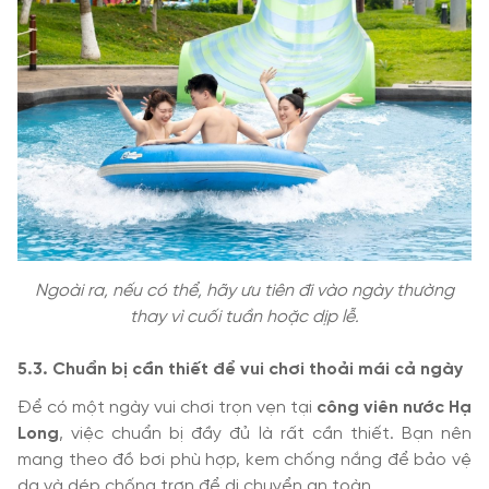
Ngoài ra, nếu có thể, hãy ưu tiên đi vào ngày thường
thay vì cuối tuần hoặc dịp lễ.
5.3. Chuẩn bị cần thiết để vui chơi thoải mái cả ngày
Để có một ngày vui chơi trọn vẹn tại
công viên nước Hạ
Long
, việc chuẩn bị đầy đủ là rất cần thiết. Bạn nên
mang theo đồ bơi phù hợp, kem chống nắng để bảo vệ
da và dép chống trơn để di chuyển an toàn.