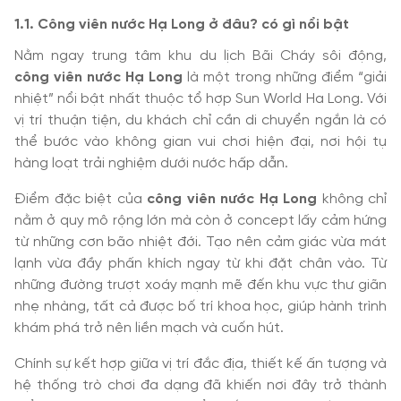
1.1. Công viên nước Hạ Long ở đâu? có gì nổi bật
Nằm ngay trung tâm khu du lịch Bãi Cháy sôi động,
công viên nước Hạ Long
là một trong những điểm “giải
nhiệt” nổi bật nhất thuộc tổ hợp Sun World Ha Long. Với
vị trí thuận tiện, du khách chỉ cần di chuyển ngắn là có
thể bước vào không gian vui chơi hiện đại, nơi hội tụ
hàng loạt trải nghiệm dưới nước hấp dẫn.
Điểm đặc biệt của
công viên nước Hạ Long
không chỉ
nằm ở quy mô rộng lớn mà còn ở concept lấy cảm hứng
từ những cơn bão nhiệt đới. Tạo nên cảm giác vừa mát
lạnh vừa đầy phấn khích ngay từ khi đặt chân vào. Từ
những đường trượt xoáy mạnh mẽ đến khu vực thư giãn
nhẹ nhàng, tất cả được bố trí khoa học, giúp hành trình
khám phá trở nên liền mạch và cuốn hút.
Chính sự kết hợp giữa vị trí đắc địa, thiết kế ấn tượng và
hệ thống trò chơi đa dạng đã khiến nơi đây trở thành