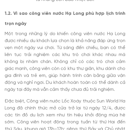
1.2. Vì sao công viên nước Hạ Long phù hợp lịch trình
trọn ngày
Một trong những lý do khiến công viên nước Hạ Long
được nhiều du khách lựa chọn là khả năng đáp ứng trọn
vẹn một ngày vui chơi. Từ sáng đến chiều, bạn có thể
liên tục trải nghiệm các khu trò chơi khác nhau mà
không bị nhàm chán. Không chỉ có các trò chơi cảm
giác mạnh, công viên còn có khu thư giãn, khu dành cho
gia đình và trẻ em, giúp hành trình cân bằng giữa vận
động và nghỉ ngơi. Du khách hoàn toàn có thể dành cả
ngày tại đây mà vẫn cảm thấy chưa đủ trải nghiệm.
Đặc biệt, Công viên nước Lốc Xoáy thuộc Sun World Ha
Long đã chính thức mở cửa trở lại từ ngày 12/4, được
các tín đồ du lịch xem như tín hiệu khởi động mùa hè
sớm. Công viên hoạt động trong tuần từ thứ Hai đến
thứ Sáu, khung giờ 13h–17h; riêng thứ Bảy và Chủ nhật