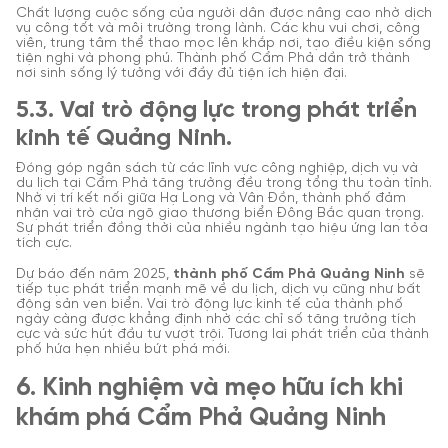
Chất lượng cuộc sống của người dân được nâng cao nhờ dịch
vụ công tốt và môi trường trong lành. Các khu vui chơi, công
viên, trung tâm thể thao mọc lên khắp nơi, tạo điều kiện sống
tiện nghi và phong phú. Thành phố Cẩm Phả dần trở thành
nơi sinh sống lý tưởng với đầy đủ tiện ích hiện đại.
5.3. Vai trò động lực trong phát triển
kinh tế Quảng Ninh.
Đóng góp ngân sách từ các lĩnh vực công nghiệp, dịch vụ và
du lịch tại Cẩm Phả
tăng trưởng đều trong tổng thu toàn tỉnh.
Nhờ vị trí kết nối giữa Hạ Long và Vân Đồn, thành phố đảm
nhận vai trò cửa ngõ giao thương biển Đông Bắc quan trọng.
Sự phát triển đồng thời của nhiều ngành tạo hiệu ứng lan tỏa
tích cực.
Dự báo đến năm 2025,
thành phố Cẩm Phả Quảng Ninh
sẽ
tiếp tục phát triển mạnh mẽ về du lịch, dịch vụ cũng như bất
động sản ven biển. Vai trò động lực kinh tế của thành phố
ngày càng được khẳng định nhờ các chỉ số tăng trưởng tích
cực và sức hút đầu tư vượt trội. Tương lai phát triển của thành
phố hứa hẹn nhiều bứt phá mới.
6. Kinh nghiệm và mẹo hữu ích khi
khám phá Cẩm Phả Quảng Ninh