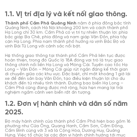
1.1. Vị trí địa lý và kết nối giao thông.
Thành phố Cẩm Phả Quảng Ninh
nằm ở phía đông bắc tỉnh
Quảng Ninh, cách Hà Nội khoảng 200 km và cách thành phố
Hạ Long chỉ 30 km. Cẩm Phả có vị trí tự nhiên thuận lợi: phía
bắc giáp Ba Chẽ, phía đông và nam giáp Vân Đồn, phía tây
cận Hạ Long. Phía nam thành phố hướng ra vịnh Bắc Bộ và
vịnh Bái Tử Long với cảnh sắc nổi bật.
Hệ thống giao thông tại thành phố Cẩm Phả liên tục được
hoàn thiện, trong đó Quốc lộ 18A đóng vai trò là trục giao
thông chính nối liền Hạ Long và Móng Cái. Tuyến cao tốc Hạ
Long – Vân Đồn – Móng Cái giúp rút ngắn đáng kể thời gian
di chuyển giữa các khu vực. Đặc biệt, chỉ mất khoảng 1 giờ lái
xe để đến sân bay Vân Đồn, tạo điều kiện thuận lợi cho du
khách đến từ nhiều tỉnh thành. Đường bao biển Hạ Long –
Cẩm Phả cũng đang được mở rộng, hứa hẹn mang lại trải
nghiệm ngắm cảnh ven biển rất ấn tượng.
1.2. Đơn vị hành chính và dân số năm
2025.
Bộ máy hành chính của thành phố Cẩm Phả
hiện bao gồm 16
phường như Cửa Ông, Quang Hanh, Cẩm Sơn, Cẩm Đông,
Cẩm Bình cùng với 3 xã là Cộng Hòa, Dương Huy, Quảng
Hưng. Việc tổ chức lại các đơn vị hành chính hướng tới mục