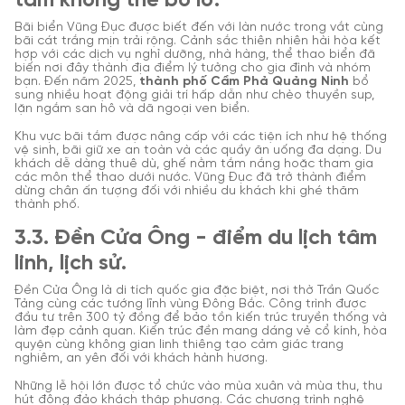
tắm không thể bỏ lỡ.
Bãi biển Vũng Đục được biết đến với làn nước trong vắt cùng
bãi cát trắng mịn trải rộng. Cảnh sắc thiên nhiên hài hòa kết
hợp với các dịch vụ nghỉ dưỡng, nhà hàng, thể thao biển đã
biến nơi đây thành địa điểm lý tưởng cho gia đình và nhóm
bạn. Đến năm 2025,
thành phố Cẩm Phả Quảng Ninh
bổ
sung nhiều hoạt động giải trí hấp dẫn như chèo thuyền sup,
lặn ngắm san hô và dã ngoại ven biển.
Khu vực bãi tắm được nâng cấp với các tiện ích như hệ thống
vệ sinh, bãi giữ xe an toàn và các quầy ăn uống đa dạng. Du
khách dễ dàng thuê dù, ghế nằm tắm nắng hoặc tham gia
các môn thể thao dưới nước. Vũng Đục đã trở thành điểm
dừng chân ấn tượng đối với nhiều du khách khi ghé thăm
thành phố.
3.3. Đền Cửa Ông - điểm du lịch tâm
linh, lịch sử.
Đền Cửa Ông là di tích quốc gia đặc biệt, nơi thờ Trần Quốc
Tảng cùng các tướng lĩnh vùng Đông Bắc. Công trình được
đầu tư trên 300 tỷ đồng để bảo tồn kiến trúc truyền thống và
làm đẹp cảnh quan. Kiến trúc đền mang dáng vẻ cổ kính, hòa
quyện cùng không gian linh thiêng tạo cảm giác trang
nghiêm, an yên đối với khách hành hương.
Những lễ hội lớn được tổ chức vào mùa xuân và mùa thu, thu
hút đông đảo khách thập phương. Các chương trình nghệ