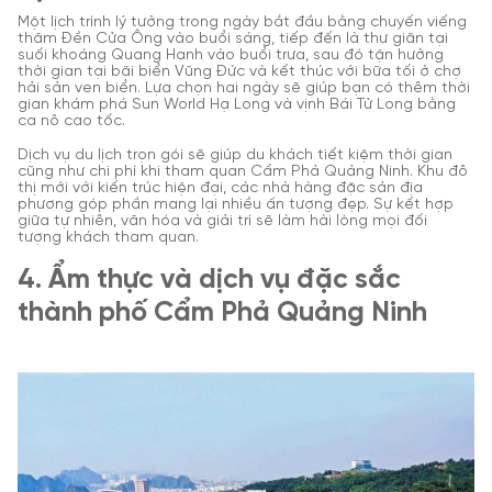
Một lịch trình lý tưởng trong ngày bắt đầu bằng chuyến viếng
thăm Đền Cửa Ông vào buổi sáng, tiếp đến là thư giãn tại
suối khoáng Quang Hanh vào buổi trưa, sau đó tận hưởng
thời gian tại bãi biển Vũng Đức và kết thúc với bữa tối ở chợ
hải sản ven biển. Lựa chọn hai ngày sẽ giúp bạn có thêm thời
gian khám phá Sun World Hạ Long và vịnh Bái Tử Long bằng
ca nô cao tốc.
Dịch vụ du lịch trọn gói sẽ giúp du khách tiết kiệm thời gian
cũng như chi phí khi tham quan Cẩm Phả Quảng Ninh. Khu đô
thị mới với kiến trúc hiện đại, các nhà hàng đặc sản địa
phương góp phần mang lại nhiều ấn tượng đẹp. Sự kết hợp
giữa tự nhiên, văn hóa và giải trí sẽ làm hài lòng mọi đối
tượng khách tham quan.
4. Ẩm thực và dịch vụ đặc sắc
thành phố Cẩm Phả Quảng Ninh