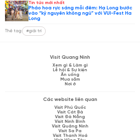
Tin tức mới nhất
Pháo hoa rực sáng mỗi đêm: Hạ Long bước
vào “kỷ nguyên không ngủ” với VUI-Fest Ha
Long
Thẻ tag:
#giải trí
Visit Quang Ninh
Xem gì & Làm gì
Lễ hội & Sự kiện
Ăn uống
Mua sắm
Nơi ở
Các website liên quan
Visit Phú Quốc
Visit Cát Bà
Visit Đà Nẵng
Visit Ninh Bình
Visit Quảng Ninh
Visit Sa Pa
Visit Thanh Hoá