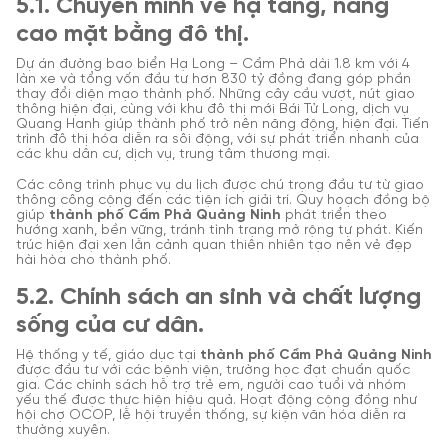
5.1. Chuyển mình về hạ tầng, nâng
cao mặt bằng đô thị.
Dự án đường bao biển Hạ Long – Cẩm Phả dài 1.8 km với 4
làn xe và tổng vốn đầu tư hơn 830 tỷ đồng đang góp phần
thay đổi diện mạo thành phố. Những cây cầu vượt, nút giao
thông hiện đại, cùng với khu đô thị mới Bái Tử Long, dịch vụ
Quang Hanh giúp thành phố trở nên năng động, hiện đại. Tiến
trình đô thị hóa diễn ra sôi động, với sự phát triển nhanh của
các khu dân cư, dịch vụ, trung tâm thương mại.
Các công trình phục vụ du lịch được chú trọng đầu tư từ giao
thông công cộng đến các tiện ích giải trí. Quy hoạch đồng bộ
giúp
thành phố Cẩm Phả Quảng Ninh
phát triển theo
hướng xanh, bền vững, tránh tình trạng mở rộng tự phát. Kiến
trúc hiện đại xen lẫn cảnh quan thiên nhiên tạo nên vẻ đẹp
hài hòa cho thành phố.
5.2. Chính sách an sinh và chất lượng
sống của cư dân.
Hệ thống y tế, giáo dục tại
thành phố Cẩm Phả Quảng Ninh
được đầu tư với các bệnh viện, trường học đạt chuẩn quốc
gia. Các chính sách hỗ trợ trẻ em, người cao tuổi và nhóm
yếu thế được thực hiện hiệu quả. Hoạt động cộng đồng như
hội chợ OCOP, lễ hội truyền thống, sự kiện văn hóa diễn ra
thường xuyên.