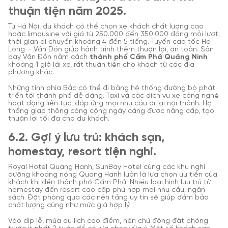
thuận tiện năm 2025.
Từ Hà Nội, du khách có thể chọn xe khách chất lượng cao
hoặc limousine với giá từ 250.000 đến 350.000 đồng mỗi lượt,
thời gian di chuyển khoảng 4 đến 5 tiếng. Tuyến cao tốc Hạ
Long – Vân Đồn giúp hành trình thêm thuận lợi, an toàn. Sân
bay Vân Đồn nằm cách
thành phố Cẩm Phả Quảng Ninh
khoảng 1 giờ lái xe, rất thuận tiện cho khách từ các địa
phương khác.
Những tỉnh phía Bắc có thể đi bằng hệ thống đường bộ phát
triển tới thành phố dễ dàng. Taxi và các dịch vụ xe công nghệ
hoạt động liên tục, đáp ứng mọi nhu cầu đi lại nội thành. Hệ
thống giao thông công cộng ngày càng được nâng cấp, tạo
thuận lợi tối đa cho du khách.
6.2. Gợi ý lưu trú: khách sạn,
homestay, resort tiện nghi.
Royal Hotel Quang Hanh, SunBay Hotel cùng các khu nghỉ
dưỡng khoáng nóng Quang Hanh luôn là lựa chọn ưu tiên của
khách khi đến thành phố Cẩm Phả. Nhiều loại hình lưu trú từ
homestay đến resort cao cấp phù hợp mọi nhu cầu, ngân
sách. Đặt phòng qua các nền tảng uy tín sẽ giúp đảm bảo
chất lượng cũng như mức giá hợp lý.
Vào dịp lễ, mùa du lịch cao điểm, nên chủ động đặt phòng