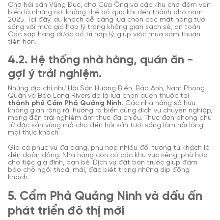
Chợ hải sản Vũng Đục, chợ Cửa Ông và các khu chợ đêm ven
biển là những nơi không thể bỏ qua khi đến thành phố năm
2025. Tại đây, du khách dễ dàng lựa chọn các mặt hàng tươi
sống với mức giá hợp lý trong không gian sạch sẽ, an toàn.
Các sạp hàng được bố trí hợp lý, giúp việc mua sắm thuận
tiện hơn.
4.2. Hệ thống nhà hàng, quán ăn -
gợi ý trải nghiệm.
Những địa chỉ như Hải Sản Hương Biển, Bảo Anh, Nam Phong
Quán và Bảo Long Riverside là lựa chọn quen thuộc tại
thành phố Cẩm Phả Quảng Ninh
. Các nhà hàng sở hữu
không gian rộng rãi hướng ra biển cùng dịch vụ chuyên nghiệp,
mang đến trải nghiệm ẩm thực đa chiều. Thực đơn phong phú
từ đặc sản vùng mỏ cho đến hải sản tươi sống làm hài lòng
mọi thực khách.
Giá cả phục vụ đa dạng, phù hợp nhiều đối tượng từ khách lẻ
đến đoàn đông. Nhà hàng còn có các khu vực riêng, phù hợp
cho tiệc gia đình, bạn bè. Dịch vụ đặt bàn trước giúp đảm
bảo chỗ ngồi thoải mái, đặc biệt trong những dịp đông
khách.
5. Cẩm Phả Quảng Ninh và dấu ấn
phát triển đô thị mới