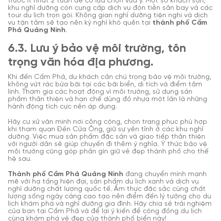
trước ít nhất 2 tuần để có lựa chọn vừa ý. Một số khách sạn,
khu nghỉ dưỡng còn cung cấp dịch vụ đón tiễn sân bay và các
tour du lịch trọn gói. Không gian nghỉ dưỡng tiện nghi và dịch
vụ tận tâm sẽ tạo nên kỳ nghỉ khó quên tại
thành phố Cẩm
Phả Quảng Ninh
.
6.3. Lưu ý bảo vệ môi trường, tôn
trọng văn hóa địa phương.
Khi đến Cẩm Phả, du khách cần chú trọng bảo vệ môi trường,
không vứt rác bừa bãi tại các bãi biển, di tích và điểm tâm
linh. Tham gia các hoạt động vì môi trường, sử dụng sản
phẩm thân thiện và hạn chế dùng đồ nhựa một lần là những
hành động tích cực nên áp dụng.
Hãy cư xử văn minh nơi công cộng, chọn trang phục phù hợp
khi tham quan Đền Cửa Ông, giữ sự yên tĩnh ở các khu nghỉ
dưỡng. Việc mua sản phẩm đặc sản và giao tiếp thân thiện
với người dân sẽ giúp chuyến đi thêm ý nghĩa. Ý thức bảo vệ
môi trường cũng góp phần gìn giữ vẻ đẹp thành phố cho thế
hệ sau.
Thành phố Cẩm Phả Quảng Ninh
đang chuyển mình mạnh
mẽ với hạ tầng hiện đại, sản phẩm du lịch xanh và dịch vụ
nghỉ dưỡng chất lượng quốc tế. Ẩm thực đặc sắc cùng chất
lượng sống ngày càng cao tạo nên điểm đến lý tưởng cho du
lịch khám phá và nghỉ dưỡng gia đình. Hãy chia sẻ trải nghiệm
của bạn tại Cẩm Phả và để lại ý kiến để cộng đồng du lịch
cùng khám phá vẻ đẹp của thành phố biển này!