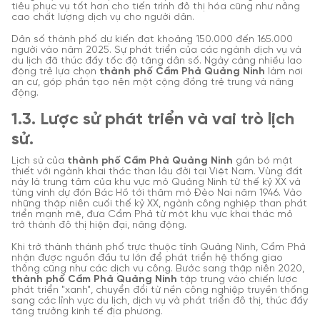
tiêu phục vụ tốt hơn cho tiến trình đô thị hóa cũng như nâng
cao chất lượng dịch vụ cho người dân.
Dân số thành phố dự kiến đạt khoảng 150.000 đến 165.000
người vào năm 2025. Sự phát triển của các ngành dịch vụ và
du lịch đã thúc đẩy tốc độ tăng dân số. Ngày càng nhiều lao
động trẻ lựa chọn
thành phố Cẩm Phả Quảng Ninh
làm nơi
an cư, góp phần tạo nên một cộng đồng trẻ trung và năng
động.
1.3. Lược sử phát triển và vai trò lịch
sử.
Lịch sử của
thành phố Cẩm Phả Quảng Ninh
gắn bó mật
thiết với ngành khai thác than lâu đời tại Việt Nam. Vùng đất
này là trung tâm của khu vực mỏ Quảng Ninh từ thế kỷ XX và
từng vinh dự đón Bác Hồ tới thăm mỏ Đèo Nai năm 1946. Vào
những thập niên cuối thế kỷ XX, ngành công nghiệp than phát
triển mạnh mẽ, đưa Cẩm Phả từ một khu vực khai thác mỏ
trở thành đô thị hiện đại, năng động.
Khi trở thành thành phố trực thuộc tỉnh Quảng Ninh, Cẩm Phả
nhận được nguồn đầu tư lớn để phát triển hệ thống giao
thông cũng như các dịch vụ công. Bước sang thập niên 2020,
thành phố Cẩm Phả Quảng Ninh
tập trung vào chiến lược
phát triển "xanh", chuyển đổi từ nền công nghiệp truyền thống
sang các lĩnh vực du lịch, dịch vụ và phát triển đô thị, thúc đẩy
tăng trưởng kinh tế địa phương.