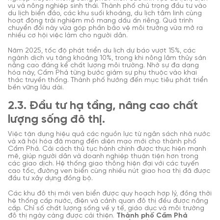
vụ và nông nghiệp sinh thái. Thành phố chú trọng đầu tư vào
du lịch biển đảo, các khu suối khoáng, du lịch tâm linh cùng
hoạt động trải nghiệm mỏ mang dấu ấn riêng. Quá trình
chuyển đổi này vừa góp phần bảo vệ môi trường vừa mở ra
nhiều cơ hội việc làm cho người dân.
Năm 2025, tốc độ phát triển du lịch dự báo vượt 15%, các
ngành dịch vụ tăng khoảng 10%, trong khi nông lâm thủy sản
nâng cao đáng kể chất lượng môi trường. Nhờ sự đa dạng
hóa này, Cẩm Phả từng bước giảm sự phụ thuộc vào khai
thác truyền thống. Thành phố hướng đến mục tiêu phát triển
bền vững lâu dài.
2.3. Đầu tư hạ tầng, nâng cao chất
lượng sống đô thị.
Việc tận dụng hiệu quả các nguồn lực từ ngân sách nhà nước
và xã hội hóa đã mang đến diện mạo mới cho thành phố
Cẩm Phả. Cải cách thủ tục hành chính được thực hiện mạnh
mẽ, giúp người dân và doanh nghiệp thuận tiện hơn trong
các giao dịch. Hệ thống giao thông hiện đại với các tuyến
cao tốc, đường ven biển cùng nhiều nút giao hoa thị đã được
đầu tư xây dựng đồng bộ.
Các khu đô thị mới ven biển được quy hoạch hợp lý, đồng thời
hệ thống cấp nước, điện và cảnh quan đô thị đều được nâng
cấp. Chỉ số chất lượng sống về y tế, giáo dục và môi trường
đô thị ngày càng được cải thiện.
Thành phố Cẩm Phả