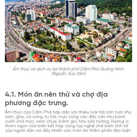
Ẩm thực và dịch vụ tại thành phố Cẩm Phả Quảng Ninh.
(Nguồn: Sưu tầm)
4.1. Món ăn nên thử và chợ địa
phương đặc trưng.
Ẩm thực của Cẩm Phả hấp dẫn với nhiều loại hải sản tươi như
sam, ghẹ, cá song, tu hài, mực cùng các đặc sản như bánh
cuốn chả mực, nem chua, bánh gio, hàu sữa nướng. Hương vị
thơm ngon của biển kết hợp cùng tay nghề chế biến tinh tế
của người dân nơi đây khiến các món ăn thêm phần đặc biệt.