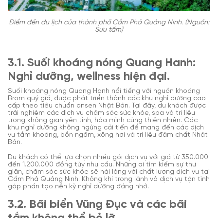
Điểm đến du lịch của thành phố Cẩm Phả Quảng Ninh. (Nguồn:
Sưu tầm)
3.1. Suối khoáng nóng Quang Hanh:
Nghỉ dưỡng, wellness hiện đại.
Suối khoáng nóng Quang Hanh nổi tiếng với nguồn khoáng
Brom quý giá, được phát triển thành các khu nghỉ dưỡng cao
cấp theo tiêu chuẩn onsen Nhật Bản. Tại đây, du khách được
trải nghiệm các dịch vụ chăm sóc sức khỏe, spa và trị liệu
trong không gian yên tĩnh, hòa mình cùng thiên nhiên. Các
khu nghỉ dưỡng không ngừng cải tiến để mang đến các dịch
vụ tắm khoáng, bồn ngâm, xông hơi và trị liệu đậm chất Nhật
Bản.
Du khách có thể lựa chọn nhiều gói dịch vụ với giá từ 350.000
đến 1.200.000 đồng tùy nhu cầu. Những ai tìm kiếm sự thư
giãn, chăm sóc sức khỏe sẽ hài lòng với chất lượng dịch vụ tại
Cẩm Phả Quảng Ninh. Không khí trong lành và dịch vụ tận tình
góp phần tạo nên kỳ nghỉ dưỡng đáng nhớ.
3.2. Bãi biển Vũng Đục và các bãi