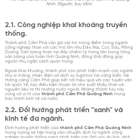
Ninh. (Nguồn: Sưu tầm)
2.1. Công nghiệp khai khoáng truyền
thống.
Thành phố Cẩm Phả
vẫn giữ vai trò trọng điểm trong ngành
công nghiệp than với các mỏ lớn như Đèo Nai, Cọc Sáu, Mông
Dương. Sản lượng than tại đây chiếm tỷ trọng lớn trong tổng
sản lượng của toàn tỉnh Quảng Ninh, đồng thời đóng góp
nguồn thu ngân sách quan trọng.
Ngoài khai khoáng, thành phố còn phát triển mạnh các ngành
như xi măng, nhiệt điện và dịch vụ logistics tại cảng biển. Hệ
thống cảng Cẩm Phả giúp kết nối hiệu quả với các tuyến vận
tải quốc tế, tạo điều kiện thuận lợi cho xuất khẩu than và
nguyên liệu ra thị trường nước ngoài. Những thành tựu này
củng cố vị trí của
thành phố Cẩm Phả Quảng Ninh
trong
bức tranh kinh tế cả nước.
2.2. Đổi hướng phát triển "xanh" và
kinh tế đa ngành.
Định hướng phát triển của
thành phố Cẩm Phả Quảng Ninh
trong tương lai tập trung vào chuyển dịch từ ngành công
nghiệp truyền thống sang phát triển các lĩnh vực du lịch, dịch