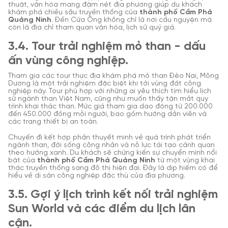
thuật, văn hóa mang đậm nét địa phương giúp du khách
khám phá chiều sâu truyền thống của
thành phố Cẩm Phả
Quảng Ninh
. Đền Cửa Ông không chỉ là nơi cầu nguyện mà
còn là địa chỉ tham quan văn hóa, lịch sử quý giá.
3.4. Tour trải nghiệm mỏ than - dấu
ấn vùng công nghiệp.
Tham gia các tour thực địa khám phá mỏ than Đèo Nai, Mông
Dương là một trải nghiệm đặc biệt khi tới vùng đất công
nghiệp này. Tour phù hợp với những ai yêu thích tìm hiểu lịch
sử ngành than Việt Nam, cũng như muốn thấy tận mắt quy
trình khai thác than. Mức giá tham gia dao động từ 200.000
đến 450.000 đồng mỗi người, bao gồm hướng dẫn viên và
các trang thiết bị an toàn.
Chuyến đi kết hợp phần thuyết minh về quá trình phát triển
ngành than, đời sống công nhân và nỗ lực tái tạo cảnh quan
theo hướng xanh. Du khách sẽ chứng kiến sự chuyển mình nổi
bật của
thành phố Cẩm Phả Quảng Ninh
từ một vùng khai
thác truyền thống sang đô thị hiện đại. Đây là dịp hiếm có để
hiểu về di sản công nghiệp đặc thù của địa phương.
3.5. Gợi ý lịch trình kết nối trải nghiệm
Sun World và các điểm du lịch lân
cận.