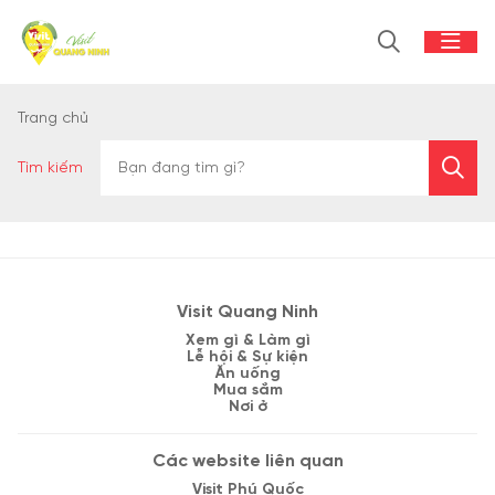
Trang chủ
Tìm kiếm
Visit Quang Ninh
Xem gì & Làm gì
Lễ hội & Sự kiện
Ăn uống
Mua sắm
Nơi ở
Các website liên quan
Visit Phú Quốc