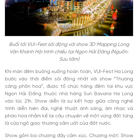
Buổi tối VUI-Fest sôi động với show 3D Mapping Long
Vân Khánh Hội trình chiếu tại Ngọn Hải Đăng (Nguồn:
Sưu tầm)
Khi màn đêm buông xuống hoàn toàn, VUI-Fest Ha Long
bước vào thời điểm sôi động nhất với show “Thương
cảng phồn hoa”, được tổ chức hàng đêm tại khu vực
Ngọn Hải Đăng thuộc nhà hàng Sun Bavaria Ha Long
vào lúc 21h. Show diễn là sự kết hợp giữa công nghệ
trình diễn hiện đại, nghệ thuật ánh sáng, âm nhạc và
pháo hoa nhằm kể lại câu chuyện về một vùng đất từng
là cửa ngõ giao thương sầm uất của đất nước.
Show gồm ba chương đầy cảm xúc. Chương một: Show