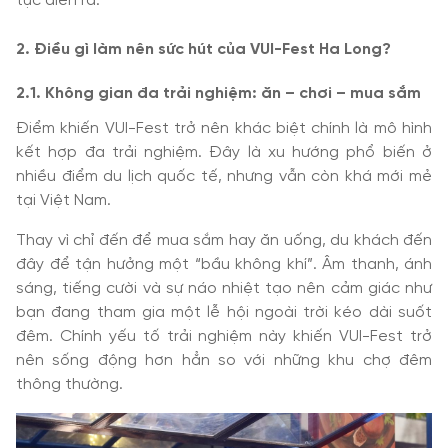
tục diễn ra.
2. Điều gì làm nên sức hút của VUI-Fest Ha Long?
2.1. Không gian đa trải nghiệm: ăn – chơi – mua sắm
Điểm khiến VUI-Fest trở nên khác biệt chính là mô hình
kết hợp đa trải nghiệm. Đây là xu hướng phổ biến ở
nhiều điểm du lịch quốc tế, nhưng vẫn còn khá mới mẻ
tại Việt Nam.
Thay vì chỉ đến để mua sắm hay ăn uống, du khách đến
đây để tận hưởng một “bầu không khí”. Âm thanh, ánh
sáng, tiếng cười và sự náo nhiệt tạo nên cảm giác như
bạn đang tham gia một lễ hội ngoài trời kéo dài suốt
đêm. Chính yếu tố trải nghiệm này khiến VUI-Fest trở
nên sống động hơn hẳn so với những khu chợ đêm
thông thường.