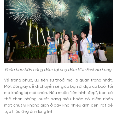
Pháo hoa bắn hàng đêm tại chợ đêm VUI-Fest Ha Long.
Về trang phục, ưu tiên sự thoải mái là quan trọng nhất.
Một đôi giày dễ di chuyển sẽ giúp bạn đi dạo cả buổi tối
mà không bị mỏi chân. Nếu muốn “lên hình đẹp”, bạn có
thể chọn những outfit sáng màu hoặc có điểm nhấn
một chút vì không gian ở đây khá nhiều ánh đèn, rất dễ
tạo hiệu ứng ảnh lung linh.