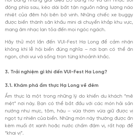
nối bằng những giai điệu DJ bùng nổ và âm nhạc sôi
động phía sau, kéo dài bất tận nguồn năng lượng náo
nhiệt của đêm hội bên bờ vịnh. Những chiếc xe buggy
được biến thành sân khấu mini di chuyển khắp khu vực,
mang âm nhạc lan tỏa đến mọi ngóc ngách.
Hãy thử một lần đến VUI-Fest Ha Long để cảm nhận
không khí lễ hội biển đúng nghĩa – nơi bạn có thể ăn
ngon, chơi vui và sống trọn từng khoảnh khắc.
3. Trải nghiệm gì khi đến VUI-Fest Ha Long?
3.1. Khám phá ẩm thực Hạ Long về đêm
Ẩm thực là một trong những lý do khiến du khách “mê
mệt” nơi này. Bạn có thể bắt đầu với các món hải sản
nướng như mực, tôm, hàu – vừa thơm vừa giữ được vị
ngọt tự nhiên của biển. Những món này thường được ăn
kèm muối ớt xanh hoặc nước chấm đậm vị, rất hợp để
“khai vị”.