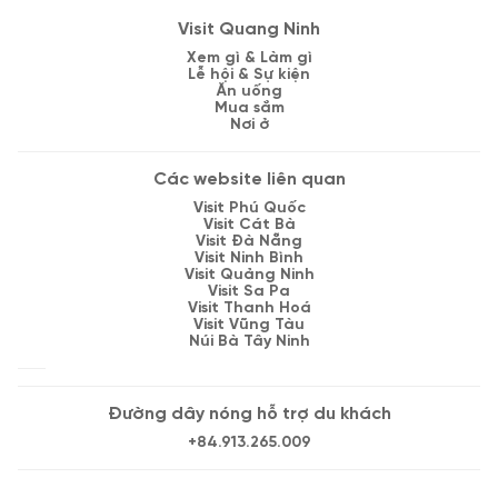
Visit Quang Ninh
Xem gì & Làm gì
Lễ hội & Sự kiện
Ăn uống
Mua sắm
Nơi ở
Các website liên quan
Visit Phú Quốc
Visit Cát Bà
Visit Đà Nẵng
Visit Ninh Bình
Visit Quảng Ninh
Visit Sa Pa
Visit Thanh Hoá
Visit Vũng Tàu
Núi Bà Tây Ninh
Đường dây nóng hỗ trợ du khách
+84.913.265.009