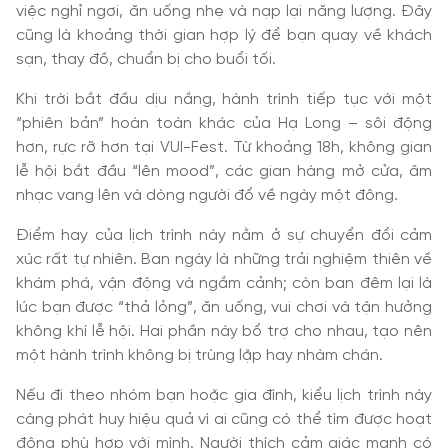
việc nghỉ ngơi, ăn uống nhẹ và nạp lại năng lượng. Đây
cũng là khoảng thời gian hợp lý để bạn quay về khách
sạn, thay đồ, chuẩn bị cho buổi tối.
Khi trời bắt đầu dịu nắng, hành trình tiếp tục với một
“phiên bản” hoàn toàn khác của Hạ Long – sôi động
hơn, rực rỡ hơn tại VUI-Fest. Từ khoảng 18h, không gian
lễ hội bắt đầu “lên mood”, các gian hàng mở cửa, âm
nhạc vang lên và dòng người đổ về ngày một đông.
Điểm hay của lịch trình này nằm ở sự chuyển đổi cảm
xúc rất tự nhiên. Ban ngày là những trải nghiệm thiên về
khám phá, vận động và ngắm cảnh; còn ban đêm lại là
lúc bạn được “thả lỏng”, ăn uống, vui chơi và tận hưởng
không khí lễ hội. Hai phần này bổ trợ cho nhau, tạo nên
một hành trình không bị trùng lặp hay nhàm chán.
Nếu đi theo nhóm bạn hoặc gia đình, kiểu lịch trình này
càng phát huy hiệu quả vì ai cũng có thể tìm được hoạt
động phù hợp với mình. Người thích cảm giác mạnh có