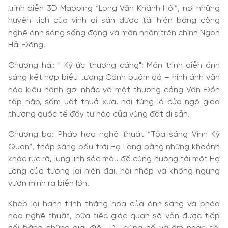
trình diễn 3D Mapping “Long Vân Khánh Hội”, nơi những
huyền tích của vịnh di sản được tái hiện bằng công
nghệ ánh sáng sống động và mãn nhãn trên chính Ngọn
Hải Đăng.
Chương hai: " Ký ức thương cảng": Màn trình diễn ánh
sáng kết hợp biểu tượng Cánh buồm đỏ – hình ảnh văn
hóa kiêu hãnh gợi nhắc về một thương cảng Vân Đồn
tấp nập, sầm uất thuở xưa, nơi từng là cửa ngõ giao
thương quốc tế đầy tự hào của vùng đất di sản.
Chương ba: Pháo hoa nghệ thuật “Tỏa sáng Vịnh Kỳ
Quan”, thắp sáng bầu trời Hạ Long bằng những khoảnh
khắc rực rỡ, lung linh sắc màu để cùng hướng tới một Hạ
Long của tương lai hiện đại, hội nhập và không ngừng
vươn mình ra biển lớn.
Khép lại hành trình thăng hoa của ánh sáng và pháo
hoa nghệ thuật, bữa tiệc giác quan sẽ vẫn được tiếp