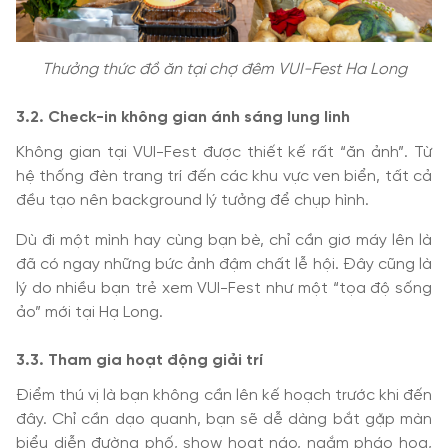
Thưởng thức đồ ăn tại chợ đêm VUI-Fest Ha Long
3.2. Check-in không gian ánh sáng lung linh
Không gian tại VUI-Fest được thiết kế rất “ăn ảnh”. Từ
hệ thống đèn trang trí đến các khu vực ven biển, tất cả
đều tạo nên background lý tưởng để chụp hình.
Dù đi một mình hay cùng bạn bè, chỉ cần giơ máy lên là
đã có ngay những bức ảnh đậm chất lễ hội. Đây cũng là
lý do nhiều bạn trẻ xem VUI-Fest như một “tọa độ sống
ảo” mới tại Hạ Long.
3.3. Tham gia hoạt động giải trí
Điểm thú vị là bạn không cần lên kế hoạch trước khi đến
đây. Chỉ cần dạo quanh, bạn sẽ dễ dàng bắt gặp màn
biểu diễn đường phố, show hoạt náo, ngắm pháo hoa,