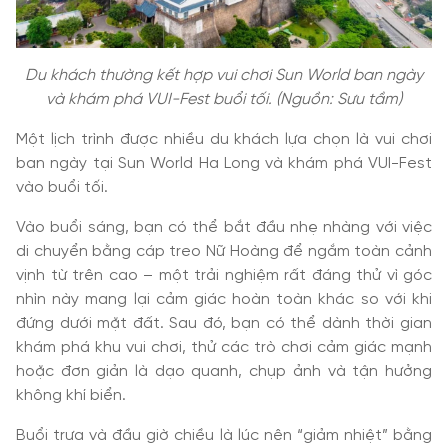
Du khách thường kết hợp vui chơi Sun World ban ngày
và khám phá VUI-Fest buổi tối. (Nguồn: Sưu tầm)
Một lịch trình được nhiều du khách lựa chọn là vui chơi
ban ngày tại Sun World Ha Long và khám phá VUI-Fest
vào buổi tối.
Vào buổi sáng, bạn có thể bắt đầu nhẹ nhàng với việc
di chuyển bằng cáp treo Nữ Hoàng để ngắm toàn cảnh
vịnh từ trên cao – một trải nghiệm rất đáng thử vì góc
nhìn này mang lại cảm giác hoàn toàn khác so với khi
đứng dưới mặt đất. Sau đó, bạn có thể dành thời gian
khám phá khu vui chơi, thử các trò chơi cảm giác mạnh
hoặc đơn giản là dạo quanh, chụp ảnh và tận hưởng
không khí biển.
Buổi trưa và đầu giờ chiều là lúc nên “giảm nhiệt” bằng