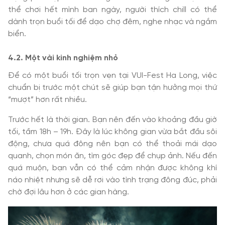
thể chơi hết mình ban ngày, người thích chill có thể
dành trọn buổi tối để dạo chợ đêm, nghe nhạc và ngắm
biển.
4.2. Một vài kinh nghiệm nhỏ
Để có một buổi tối trọn vẹn tại VUI-Fest Ha Long, việc
chuẩn bị trước một chút sẽ giúp bạn tận hưởng mọi thứ
“mượt” hơn rất nhiều.
Trước hết là thời gian. Bạn nên đến vào khoảng đầu giờ
tối, tầm 18h – 19h. Đây là lúc không gian vừa bắt đầu sôi
động, chưa quá đông nên bạn có thể thoải mái dạo
quanh, chọn món ăn, tìm góc đẹp để chụp ảnh. Nếu đến
quá muộn, bạn vẫn có thể cảm nhận được không khí
náo nhiệt nhưng sẽ dễ rơi vào tình trạng đông đúc, phải
chờ đợi lâu hơn ở các gian hàng.