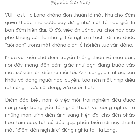
(Nguồn: Sưu tầm)
VUI-Fest Ha Long không đơn thuần là một khu chợ đêm
quen thuộc, mà được xây dựng như một tổ hợp giải trí
ban đêm hiện đại. Ở đó, việc ăn uống, vui chơi hay dạo
phố không còn là những trải nghiệm tách rời, mà được
“gói gọn” trong một không gian lễ hội liên tục vận động.
Khác với kiểu chợ đêm truyền thống thiên về mua bán,
nơi đây mang đến cảm giác như bạn đang bước vào
một sự kiện lớn diễn ra mỗi tối. Ánh sáng, âm nhạc, sân
khấu và dòng người hòa quyện, tạo nên một nhịp điệu
rất riêng – vừa sôi động, vừa cuốn hút.
Điểm đặc biệt nằm ở việc mỗi trải nghiệm đều được
nâng cấp bằng yếu tố nghệ thuật và công nghệ. Từ
những màn trình diễn ánh sáng hiện đại cho đến pháo
hoa tầm cao, tất cả đều góp phần biến nơi này thành
một “điểm đến nightlife” đúng nghĩa tại Hạ Long.