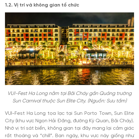
1.2. Vị trí và không gian tổ chức
VUI-Fest Ha Long nằm tại Bãi Cháy gần Quảng trường
Sun Carnival thuộc Sun Elite City. (Nguồn: Sưu tầm)
VUI-Fest Ha Long tọa lạc tại Sun Porto Town, Sun Elite
City (khu vực Ngọn Hải Đăng, đường Kỳ Quan, Bãi Cháy).
Nhờ vị trí sát biển, không gian tại đây mang lại cảm giác
rất thoáng và “chill”. Ban ngày, khu vực này giống như