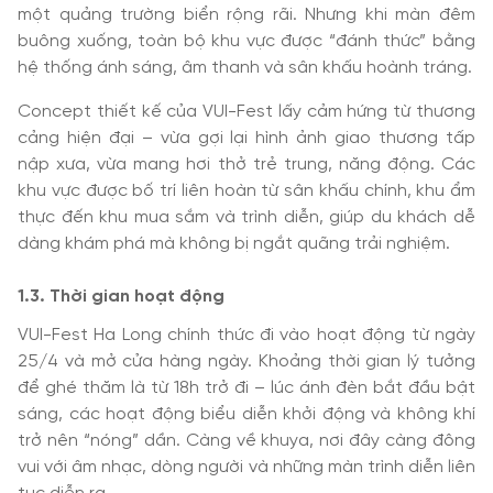
một quảng trường biển rộng rãi. Nhưng khi màn đêm
buông xuống, toàn bộ khu vực được “đánh thức” bằng
hệ thống ánh sáng, âm thanh và sân khấu hoành tráng.
Concept thiết kế của VUI-Fest lấy cảm hứng từ thương
cảng hiện đại – vừa gợi lại hình ảnh giao thương tấp
nập xưa, vừa mang hơi thở trẻ trung, năng động. Các
khu vực được bố trí liên hoàn từ sân khấu chính, khu ẩm
thực đến khu mua sắm và trình diễn, giúp du khách dễ
dàng khám phá mà không bị ngắt quãng trải nghiệm.
1.3. Thời gian hoạt động
VUI-Fest Ha Long chính thức đi vào hoạt động từ ngày
25/4 và mở cửa hàng ngày. Khoảng thời gian lý tưởng
để ghé thăm là từ 18h trở đi – lúc ánh đèn bắt đầu bật
sáng, các hoạt động biểu diễn khởi động và không khí
trở nên “nóng” dần. Càng về khuya, nơi đây càng đông
vui với âm nhạc, dòng người và những màn trình diễn liên