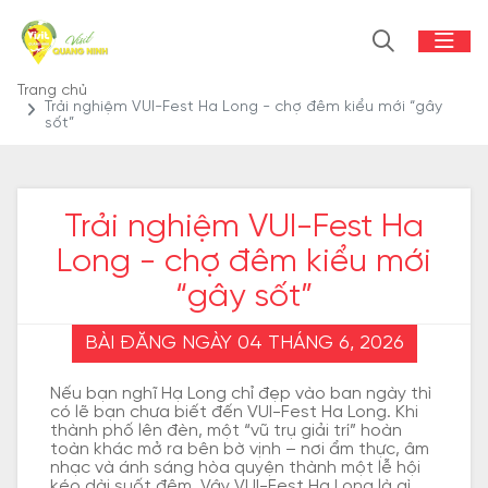
Trang chủ
Trải nghiệm VUI-Fest Ha Long - chợ đêm kiểu mới “gây
sốt”
Trải nghiệm VUI-Fest Ha
Long - chợ đêm kiểu mới
“gây sốt”
BÀI ĐĂNG NGÀY 04 THÁNG 6, 2026
Nếu bạn nghĩ Hạ Long chỉ đẹp vào ban ngày thì
có lẽ bạn chưa biết đến VUI-Fest Ha Long. Khi
thành phố lên đèn, một “vũ trụ giải trí” hoàn
toàn khác mở ra bên bờ vịnh – nơi ẩm thực, âm
nhạc và ánh sáng hòa quyện thành một lễ hội
kéo dài suốt đêm. Vậy VUI-Fest Ha Long là gì