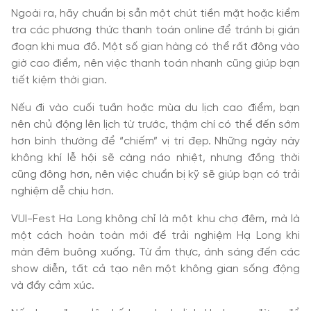
Ngoài ra, hãy chuẩn bị sẵn một chút tiền mặt hoặc kiểm
tra các phương thức thanh toán online để tránh bị gián
đoạn khi mua đồ. Một số gian hàng có thể rất đông vào
giờ cao điểm, nên việc thanh toán nhanh cũng giúp bạn
tiết kiệm thời gian.
Nếu đi vào cuối tuần hoặc mùa du lịch cao điểm, bạn
nên chủ động lên lịch từ trước, thậm chí có thể đến sớm
hơn bình thường để “chiếm” vị trí đẹp. Những ngày này
không khí lễ hội sẽ càng náo nhiệt, nhưng đồng thời
cũng đông hơn, nên việc chuẩn bị kỹ sẽ giúp bạn có trải
nghiệm dễ chịu hơn.
VUI-Fest Ha Long không chỉ là một khu chợ đêm, mà là
một cách hoàn toàn mới để trải nghiệm Hạ Long khi
màn đêm buông xuống. Từ ẩm thực, ánh sáng đến các
show diễn, tất cả tạo nên một không gian sống động
và đầy cảm xúc.