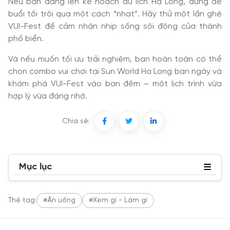
Nếu bạn đang lên kế hoạch du lịch Hạ Long, đừng để
buổi tối trôi qua một cách “nhạt”. Hãy thử một lần ghé
VUI-Fest để cảm nhận nhịp sống sôi động của thành
phố biển.
Và nếu muốn tối ưu trải nghiệm, bạn hoàn toàn có thể
chọn combo vui chơi tại Sun World Ha Long ban ngày và
khám phá VUI-Fest vào ban đêm – một lịch trình vừa
hợp lý vừa đáng nhớ.
Chia sẻ:
Mục lục
Thẻ tag:
#Ăn uống
#Xem gì - Làm gì