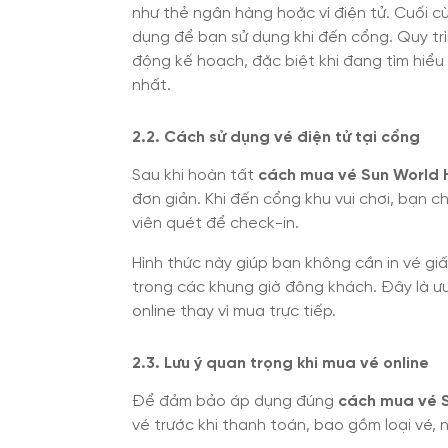
như thẻ ngân hàng hoặc ví điện tử. Cuối c
dụng để bạn sử dụng khi đến cổng. Quy trì
động kế hoạch, đặc biệt khi đang tìm hiểu
nhất.
2.2. Cách sử dụng vé điện tử tại cổng
Sau khi hoàn tất
cách mua vé Sun World 
đơn giản. Khi đến cổng khu vui chơi, bạn 
viên quét để check-in.
Hình thức này giúp bạn không cần in vé giấ
trong các khung giờ đông khách. Đây là ưu
online thay vì mua trực tiếp.
2.3. Lưu ý quan trọng khi mua vé online
Để đảm bảo áp dụng đúng
cách mua vé 
vé trước khi thanh toán, bao gồm loại vé, 