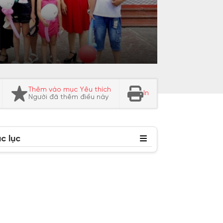
Thêm vào mục Yêu thích
In
Người đã thêm điều này
c lục