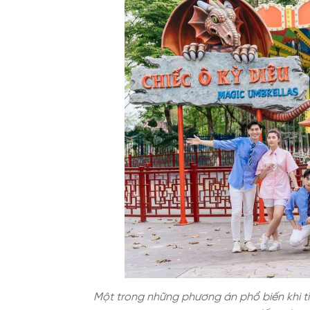
Một trong những phương án phổ biến khi t