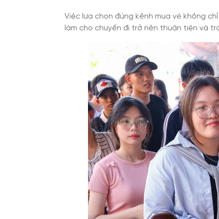
Việc lựa chọn đúng kênh mua vé không ch
làm cho chuyến đi trở nên thuận tiện và tr