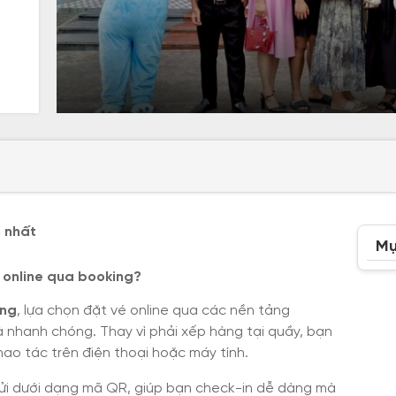
h nhất
Mụ
g online qua booking?
ong
, lựa chọn đặt vé online qua các nền tảng
và nhanh chóng. Thay vì phải xếp hàng tại quầy, bạn
hao tác trên điện thoại hoặc máy tính.
gửi dưới dạng mã QR, giúp bạn check-in dễ dàng mà