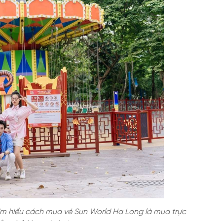
ìm hiểu cách mua vé Sun World Ha Long là mua trực