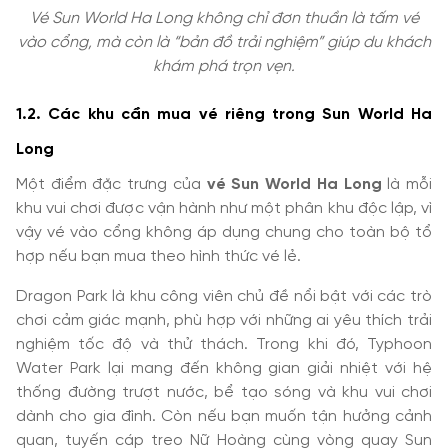
Vé Sun World Ha Long không chỉ đơn thuần là tấm vé
vào cổng, mà còn là “bản đồ trải nghiệm” giúp du khách
khám phá trọn vẹn.
1.2. Các khu cần mua vé riêng trong Sun World Ha
Long
Một điểm đặc trưng của
vé Sun World Ha Long
là mỗi
khu vui chơi được vận hành như một phân khu độc lập, vì
vậy vé vào cổng không áp dụng chung cho toàn bộ tổ
hợp nếu bạn mua theo hình thức vé lẻ.
Dragon Park là khu công viên chủ đề nổi bật với các trò
chơi cảm giác mạnh, phù hợp với những ai yêu thích trải
nghiệm tốc độ và thử thách. Trong khi đó, Typhoon
Water Park lại mang đến không gian giải nhiệt với hệ
thống đường trượt nước, bể tạo sóng và khu vui chơi
dành cho gia đình. Còn nếu bạn muốn tận hưởng cảnh
quan, tuyến cáp treo Nữ Hoàng cùng vòng quay Sun