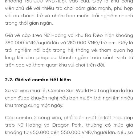
khoảng 150.000 VNĐ/lượt vào cửa. Đây là khu công
viên chủ đề với nhiều trò chơi cảm giác mạnh, phù hợp
với du khách trẻ và nhóm bạn muốn trải nghiệm nhanh
trong thời gian ngắn.
Giá vé cáp treo Nữ Hoàng và khu Ba Đèo hiện khoảng
380.000 VNĐ/người lớn và 280.000 VNĐ/trẻ em. Đây là
trải nghiệm nổi bật trong hệ thống vé tham quan hạ
long khi cho phép du khách ngắm toàn cảnh vịnh từ
trên cao và tham quan khu vui chơi trên đồi.
2.2. Giá vé combo tiết kiệm
So với việc mua lẻ, Combo Sun World Ha Long luôn là lựa
chọn được khuyến nghị nếu bạn muốn trải nghiệm nhiều
khu trong cùng một ngày.
Các combo 2 công viên, phổ biến nhất là kết hợp cáp
treo Nữ Hoàng và Dragon Park, thường có mức giá
khoảng từ 450.000 đến 550.000 VNĐ/người lớn. Nếu so