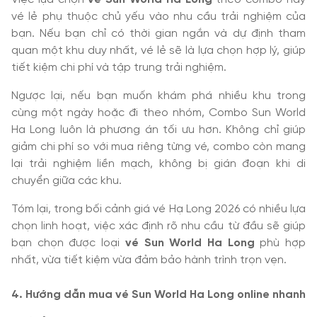
vé lẻ phụ thuộc chủ yếu vào nhu cầu trải nghiệm của
bạn. Nếu bạn chỉ có thời gian ngắn và dự định tham
quan một khu duy nhất, vé lẻ sẽ là lựa chọn hợp lý, giúp
tiết kiệm chi phí và tập trung trải nghiệm.
Ngược lại, nếu bạn muốn khám phá nhiều khu trong
cùng một ngày hoặc đi theo nhóm, Combo Sun World
Ha Long luôn là phương án tối ưu hơn. Không chỉ giúp
giảm chi phí so với mua riêng từng vé, combo còn mang
lại trải nghiệm liền mạch, không bị gián đoạn khi di
chuyển giữa các khu.
Tóm lại, trong bối cảnh giá vé Hạ Long 2026 có nhiều lựa
chọn linh hoạt, việc xác định rõ nhu cầu từ đầu sẽ giúp
bạn chọn được loại
vé Sun World Ha Long
phù hợp
nhất, vừa tiết kiệm vừa đảm bảo hành trình trọn vẹn.
4. Hướng dẫn mua vé Sun World Ha Long online nhanh