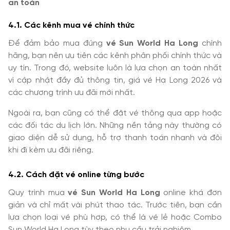
an toàn
4.1. Các kênh mua vé chính thức
Để đảm bảo mua đúng
vé Sun World Ha Long
chính
hãng, bạn nên ưu tiên các kênh phân phối chính thức và
uy tín. Trong đó, website luôn là lựa chọn an toàn nhất
vì cập nhật đầy đủ thông tin, giá vé Hạ Long 2026 và
các chương trình ưu đãi mới nhất.
Ngoài ra, bạn cũng có thể đặt vé thông qua app hoặc
các đối tác du lịch lớn. Những nền tảng này thường có
giao diện dễ sử dụng, hỗ trợ thanh toán nhanh và đôi
khi đi kèm ưu đãi riêng.
4.2. Cách đặt vé online từng bước
Quy trình mua
vé Sun World Ha Long
online khá đơn
giản và chỉ mất vài phút thao tác. Trước tiên, bạn cần
lựa chọn loại vé phù hợp, có thể là vé lẻ hoặc Combo
Sun World Ha Long tùy theo nhu cầu trải nghiệm.