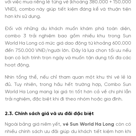
với việc mua riêng lẻ từng vé (khoảng 380.000 + 150.000
VNĐ), combo này giúp tiết kiệm đáng kể và thuận tiện
hơn khi sử dụng.
Đối với những du khách muốn khám phá toàn diện,
combo 3 trải nghiệm bao gồm nhiều khu trong Sun
World Ha Long có mức giá dao động từ khoảng 600.000
đến 750.000 VNĐ/người lớn. Đây là lựa chọn tối ưu nếu
bạn có lịch trình trọn ngày và muốn tận dụng tối đa các
hoạt động.
Nhìn tổng thể, nếu chỉ tham quan một khu thì vé lẻ là
đủ. Tuy nhiên, trong hầu hết trường hợp, Combo Sun
World Ha Long mang lại giá trị tốt hơn cả về chi phí lẫn
trải nghiệm, đặc biệt khi đi theo nhóm hoặc gia đình.
2.3. Chính sách giá và ưu đãi đặc biệt
Ngoài bảng giá niêm yết,
vé Sun World Ha Long
còn có
nhiều chính sách ưu đãi giúp du khách tiết kiệm hơn khi