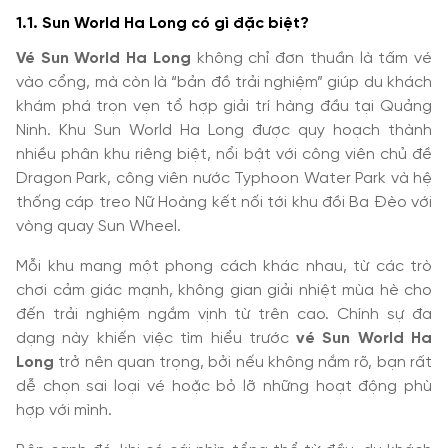
1.1. Sun World Ha Long có gì đặc biệt?
Vé Sun World Ha Long
không chỉ đơn thuần là tấm vé
vào cổng, mà còn là “bản đồ trải nghiệm” giúp du khách
khám phá trọn vẹn tổ hợp giải trí hàng đầu tại Quảng
Ninh. Khu Sun World Ha Long được quy hoạch thành
nhiều phân khu riêng biệt, nổi bật với công viên chủ đề
Dragon Park, công viên nước Typhoon Water Park và hệ
thống cáp treo Nữ Hoàng kết nối tới khu đồi Ba Đèo với
vòng quay Sun Wheel.
Mỗi khu mang một phong cách khác nhau, từ các trò
chơi cảm giác mạnh, không gian giải nhiệt mùa hè cho
đến trải nghiệm ngắm vịnh từ trên cao. Chính sự đa
dạng này khiến việc tìm hiểu trước
vé Sun World Ha
Long
trở nên quan trọng, bởi nếu không nắm rõ, bạn rất
dễ chọn sai loại vé hoặc bỏ lỡ những hoạt động phù
hợp với mình.