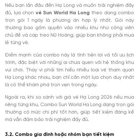
Nếu bạn lần đầu đến Hạ Long và muốn trải nghiệm đầy
đủ, lựa chọn
vé Sun World Ha Long
theo dạng combo
trọn gói 1 ngày là phương án hợp lý nhất. Gói này
thường bao gồm quyền vào nhiều khu như công viên
chủ đề và cáp treo Nữ Hoàng, giúp bạn không phải mua
lẻ từng vé.
Điểm mạnh của combo này là tính tiện lợi và tối ưu lịch
trình, đặc biệt với những ai chưa quen với hệ thống khu
vui chơi. Thay vì phải tìm hiểu nhiều loại vé tham quan
Hạ Long khác nhau, bạn chỉ cần một lựa chọn duy nhất
là có thể khám phá trọn vẹn trong ngày.
Ngoài ra, khi so sánh với giá vé Hạ Long 2026 nếu mua
riêng từng khu, Combo Sun World Ha Long dạng trọn gói
thường có mức chi phí tốt hơn, giúp tiết kiệm đáng kể
mà vẫn đảm bảo trải nghiệm đầy đủ.
3.2. Combo gia đình hoặc nhóm bạn tiết kiệm