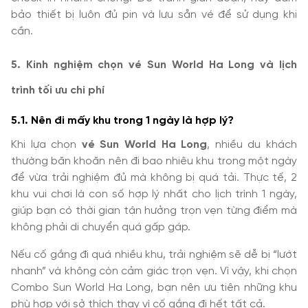
bảo thiết bị luôn đủ pin và lưu sẵn vé để sử dụng khi
cần.
5. Kinh nghiệm chọn vé Sun World Ha Long và lịch
trình tối ưu chi phí
5.1. Nên đi mấy khu trong 1 ngày là hợp lý?
Khi lựa chọn
vé Sun World Ha Long
, nhiều du khách
thường băn khoăn nên đi bao nhiêu khu trong một ngày
để vừa trải nghiệm đủ mà không bị quá tải. Thực tế, 2
khu vui chơi là con số hợp lý nhất cho lịch trình 1 ngày,
giúp bạn có thời gian tận hưởng trọn vẹn từng điểm mà
không phải di chuyển quá gấp gáp.
Nếu cố gắng đi quá nhiều khu, trải nghiệm sẽ dễ bị “lướt
nhanh” và không còn cảm giác trọn vẹn. Vì vậy, khi chọn
Combo Sun World Ha Long, bạn nên ưu tiên những khu
phù hợp với sở thích thay vì cố gắng đi hết tất cả.