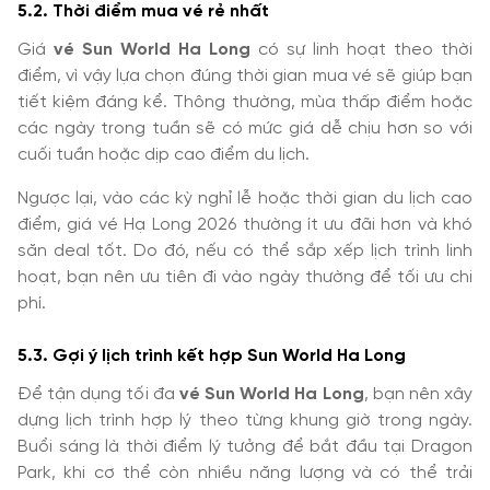
5.2. Thời điểm mua vé rẻ nhất
Giá
vé Sun World Ha Long
có sự linh hoạt theo thời
điểm, vì vậy lựa chọn đúng thời gian mua vé sẽ giúp bạn
tiết kiệm đáng kể. Thông thường, mùa thấp điểm hoặc
các ngày trong tuần sẽ có mức giá dễ chịu hơn so với
cuối tuần hoặc dịp cao điểm du lịch.
Ngược lại, vào các kỳ nghỉ lễ hoặc thời gian du lịch cao
điểm, giá vé Hạ Long 2026 thường ít ưu đãi hơn và khó
săn deal tốt. Do đó, nếu có thể sắp xếp lịch trình linh
hoạt, bạn nên ưu tiên đi vào ngày thường để tối ưu chi
phí.
5.3. Gợi ý lịch trình kết hợp Sun World Ha Long
Để tận dụng tối đa
vé Sun World Ha Long
, bạn nên xây
dựng lịch trình hợp lý theo từng khung giờ trong ngày.
Buổi sáng là thời điểm lý tưởng để bắt đầu tại Dragon
Park, khi cơ thể còn nhiều năng lượng và có thể trải