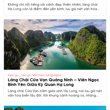
Không chỉ nổi tiếng với cảnh đẹp thiên nhiên, làng chài
Hạ Long còn là điểm đến yên bình, lưu giữ nét văn hóa
biển cả. Đến đây, bạn có thể khám phá đời sống ngư
dân, chèo thuyền, câu mực và thưởng thức hải sản tươi
ngon. Cùng tìm hiểu những làng chài Hạ Long hấp dẫn
nhất cho chuyến đi của bạn!
Xem gì - Làm gì | Văn hóa | Làng nghề
Làng Chài Cửa Vạn Quảng Ninh – Viên Ngọc
Bình Yên Giữa Kỳ Quan Hạ Long
Làng chài Cửa Vạn nằm giữa vịnh Hạ Long, nơi lưu giữ nét
văn hóa biển lâu đời. Với khung cảnh hoang sơ, những
ngôi nhà bè mộc mạc và đời sống ngư dân bình dị, nơi
đây mang đến trải nghiệm chân thực và yên bình giữa kỳ
quan thiên nhiên thế giới.