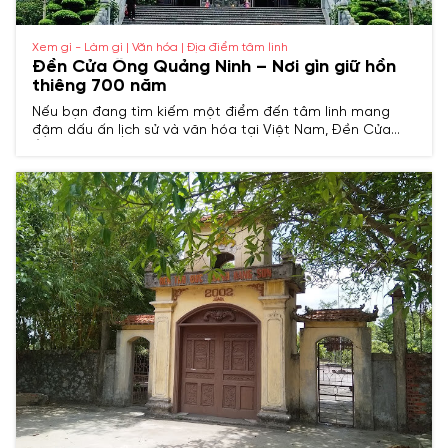
Xem gì - Làm gì | Văn hóa | Địa điểm tâm linh
Đền Cửa Ông Quảng Ninh – Nơi gìn giữ hồn
thiêng 700 năm
Nếu bạn đang tìm kiếm một điểm đến tâm linh mang
đậm dấu ấn lịch sử và văn hóa tại Việt Nam, Đền Cửa
Ông Quảng Ninh chắc chắn là cái tên không thể bỏ qua.
Ngôi đền này không chỉ nổi tiếng với vẻ đẹp kiến trúc cổ
kính mà còn gắn liền với những câu chuyện truyền thuyết
đầy ý nghĩa về thời nhà Trần.