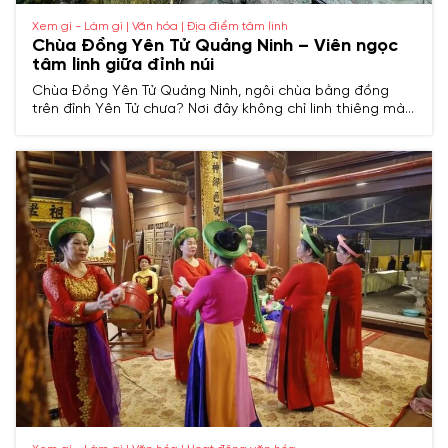
Xem gì - Làm gì | Văn hóa | Địa điểm tâm linh
Chùa Đồng Yên Tử Quảng Ninh – Viên ngọc
tâm linh giữa đỉnh núi
Chùa Đồng Yên Tử Quảng Ninh, ngôi chùa bằng đồng
trên đỉnh Yên Tử chưa? Nơi đây không chỉ linh thiêng mà
còn là hành trình đưa bạn chạm vào lịch sử và thiên
nhiên hùng vĩ. Cùng khám phá nhé!