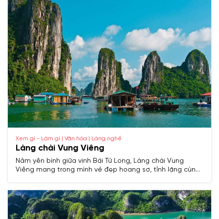
Xem gì - Làm gì | Văn hóa | Làng nghề
Làng chài Vung Viêng
Nằm yên bình giữa vịnh Bái Tử Long, Làng chài Vung
Viêng mang trong mình vẻ đẹp hoang sơ, tĩnh lặng cùng
cuộc sống làng chài truyền thống độc đáo. Đây là điểm
đến lý tưởng cho những du khách đang tìm kiếm sự bình
yên, muốn hòa mình vào thiên nhiên và khám phá văn
hóa địa phương. Cùng khám phá kinh nghiệm du lịch
Làng chài Vung Viêng từ A đến Z!