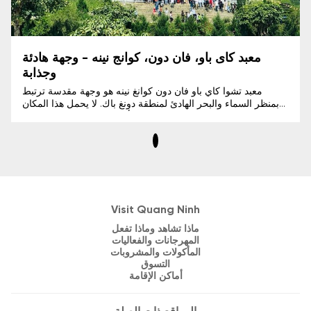
معبد كاى باو، فان دون، كوانج نينه - وجهة هادئة
وجذابة
معبد تشوا كاي باو فان دون كوانغ نينه هو وجهة مقدسة ترتبط
بمنظر السماء والبحر الهادئ لمنطقة دونغ باك. لا يحمل هذا المكان
قيمة روحية عميقة فحسب، بل هو أيضًا محطة مثالية للاستمتاع
بجمال الطبيعة المتناغم بين الجبال والبحر.
Visit Quang Ninh
ماذا تشاهد وماذا تفعل
المهرجانات والفعاليات
المأكولات والمشروبات
التسوق
أماكن الإقامة