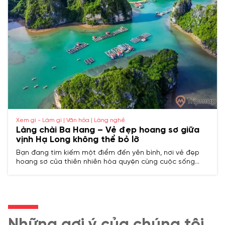
Xem gì - Làm gì | Văn hóa | Làng nghề
Làng chài Ba Hang – Vẻ đẹp hoang sơ giữa
vịnh Hạ Long không thể bỏ lỡ
Bạn đang tìm kiếm một điểm đến yên bình, nơi vẻ đẹp
hoang sơ của thiên nhiên hòa quyện cùng cuộc sống
thanh bình của người dân bản địa? Làng chài Ba Hang
chính là viên ngọc quý ẩn mình giữa lòng vịnh Hạ Long
mà bạn không thể bỏ lỡ.