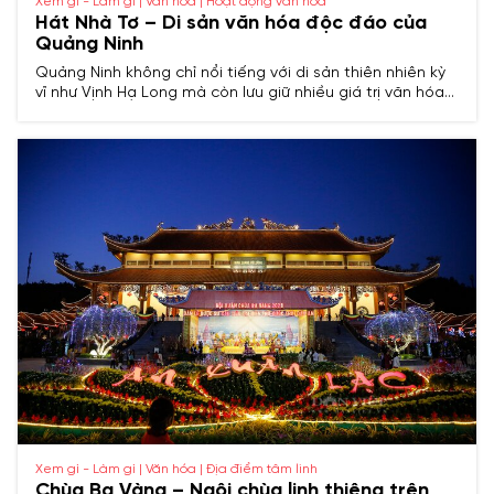
Xem gì - Làm gì | Văn hóa | Hoạt động văn hóa
Hát Nhà Tơ – Di sản văn hóa độc đáo của
Quảng Ninh
Quảng Ninh không chỉ nổi tiếng với di sản thiên nhiên kỳ
vĩ như Vịnh Hạ Long mà còn lưu giữ nhiều giá trị văn hóa
phi vật thể đặc sắc, trong đó có Hát Nhà Tơ. Đây là loại
hình nghệ thuật độc đáo, gắn liền với nghi lễ tín ngưỡng
thờ Mẫu và mang đậm bản sắc văn hóa vùng Đông Bắc.
Cùng khám phá Hát Nhà Tơ – một di sản quý báu đang
được bảo tồn và phát huy tại Quảng Ninh.
Xem gì - Làm gì | Văn hóa | Địa điểm tâm linh
Chùa Ba Vàng – Ngôi chùa linh thiêng trên