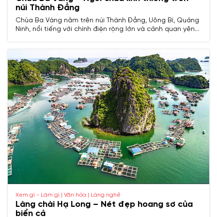
núi Thành Đẳng
Chùa Ba Vàng nằm trên núi Thành Đẳng, Uông Bí, Quảng
Ninh, nổi tiếng với chính điện rộng lớn và cảnh quan yên
bình. Đây là điểm hành hương thu hút nhiều Phật tử và
du khách đến chiêm bái, tìm sự an lạc trong không gian
linh thiêng.
Xem gì - Làm gì | Văn hóa | Làng nghề
Làng chài Hạ Long – Nét đẹp hoang sơ của
biển cả