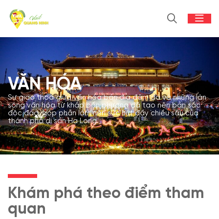
VĂN HÓA
Sự giao thoa giữa văn hóa bản địa đậm đà và những làn
sóng văn hóa từ khắp bốn phương đã tạo nên bản sắc
độc đáo, góp phần làm nên sức hút đầy chiều sâu của
thành phố di sản Hạ Long.
Khám phá theo điểm tham
quan