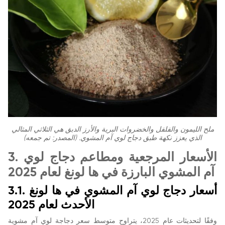
ملح الليمون والفلفل والخضروات البرية والأرز الدبق هي الثلاثي المثالي
الذي يعزز نكهة طبق دجاج لوي آم المشوي. (المصدر: تم جمعه)
3. الأسعار المرجعية ومطاعم دجاج لوي
آم المشوي البارزة في ها لونغ لعام 2025
3.1. أسعار دجاج لوي آم المشوي في ها لونغ
الأحدث لعام 2025
وفقًا لتحديثات عام 2025، يتراوح متوسط سعر دجاجة لوي آم مشوية