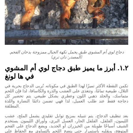
دجاج لوي أم المشوي طبق يحمل نكهة الجبال ممزوجة بدخان الفحم.
(المصدر: دان تري)
١.٢. أبرز ما يميز طبق دجاج لوي أم المشوي
في ها لونغ
تكمن النقطة الأكثر تميزًا لهذا الطبق في مكوناته. تُربى الدجاج بحرية في
التلال، طبيعية تمامًا، وتتغذى على العشب والذرة والكاسافا، لذا فإن اللحم
متماسك، والجلد ذهبي اللون وعطري بشكل طبيعي. يتم تحضير كل
دجاجة فقط عند طلب العميل، لذا فهي تضمن دائمًا النضارة واللذة
المطلقة.
بعد تنظيف الدجاج، يتم تتبيله بمزيج توابل تقليدي يشمل الملح، عشب
الليمون، الفلفل، الفلفل الحار، العسل البري، وأوراق الليمون. يستخدم
الشيف أسياخًا طويلة من الخيزران أو الحديد، ويضع الدجاج على الفحم
المتوهج، ويقلبه باستمرار حتى ينضج اللحم بالتساوي مع الحفاظ على