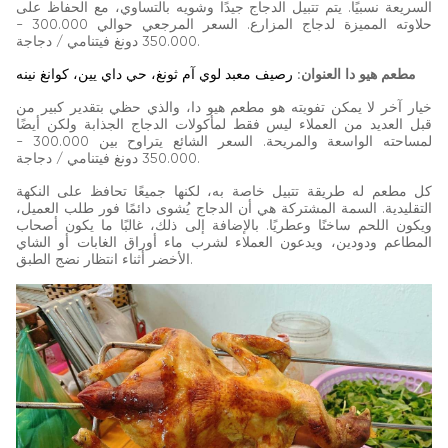
السريعة نسبيًا. يتم تتبيل الدجاج جيدًا وشويه بالتساوي، مع الحفاظ على
حلاوته المميزة لدجاج المزارع. السعر المرجعي حوالي 300.000 -
350.000 دونغ فيتنامي / دجاجة.
مطعم هيو دا العنوان:
رصيف معبد لوي آم ثونغ، حي داي يين، كوانغ نينه
خيار آخر لا يمكن تفويته هو مطعم هيو دا، والذي حظي بتقدير كبير من
قبل العديد من العملاء ليس فقط لمأكولات الدجاج الجذابة ولكن أيضًا
لمساحته الواسعة والمريحة. السعر الشائع يتراوح بين 300.000 -
350.000 دونغ فيتنامي / دجاجة.
كل مطعم له طريقة تتبيل خاصة به، لكنها جميعًا تحافظ على النكهة
التقليدية. السمة المشتركة هي أن الدجاج يُشوى دائمًا فور طلب العميل،
ويكون اللحم ساخنًا وعطريًا. بالإضافة إلى ذلك، غالبًا ما يكون أصحاب
المطاعم ودودين، ويدعون العملاء لشرب ماء أوراق الغابات أو الشاي
الأخضر أثناء انتظار نضج الطبق.