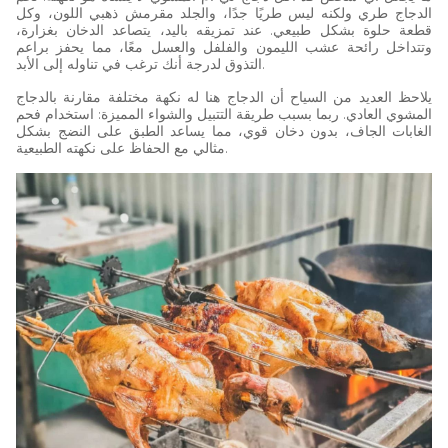
الدجاج طري ولكنه ليس طريًا جدًا، والجلد مقرمش ذهبي اللون، وكل
قطعة حلوة بشكل طبيعي. عند تمزيقه باليد، يتصاعد الدخان بغزارة،
وتتداخل رائحة عشب الليمون والفلفل والعسل معًا، مما يحفز براعم
التذوق لدرجة أنك ترغب في تناوله إلى الأبد.
يلاحظ العديد من السياح أن الدجاج هنا له نكهة مختلفة مقارنة بالدجاج
المشوي العادي. ربما بسبب طريقة التتبيل والشواء المميزة: استخدام فحم
الغابات الجاف، بدون دخان قوي، مما يساعد الطبق على النضج بشكل
مثالي مع الحفاظ على نكهته الطبيعية.