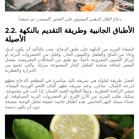
دجاج التلال الذهبي المشوي على الفحم. (المصدر: تم جمعه)
2.2. الأطباق الجانبية وطريقة التقديم بالنكهة
الأصيلة
لإضفاء المزيد من النكهة على طبق الدجاج، يجب بالتأكيد أن يكون لديك
وعاء من الملح والفلفل والليمون الحار، وقليل من الخضروات البرية أو
أوراق الليمون المفرومة ناعماً، مع طبق من المخللات المقرمشة. يفضل
البعض إضافة صلصة الفلفل الحار المصنوعة منزلياً، والتي تجمع بين
الحرارة والعطرية.
أفضل طريقة لتناوله هي تمزيقه باليد مباشرة في المطعم. الدجاج مطهو
لدرجة الكمال، ساخن، وعند تمزيقه تظهر ألياف اللحم الوردية البيضاء،
تنتشر الرائحة العطرية، وتملأ الحلاوة الغنية اللسان. إذا كنت في مجموعة،
يمكنك طلب المزيد من الأرز اللزج، أو الخضروات البرية المسلوقة، أو
حساء سمك النهر الحامض. هذه أطباق جانبية خفيفة تجعل الوجبة مشبعة
دون أن تكون دسمة.