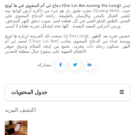
ليس
دجاج لي آم المشوي في ها لونج (Ga Loi Am nuong Ha Long)
مجرد طبق، بل هو جزء من ذاكرة أرض كوانج نينه (Quang Ninh)، حيث
تلتقي الجبال بالبحر، والإنسان بالطبيعة. رائحة الدجاج المشوي على
الفحم، الطعم الحلو الغني في كل قطعة لحم، صوت تدفق النهر المتدفق،
ورنين أجراس المعبد البعيدة… كلها تتحد لتشكل تجربة طعام لا تُنسى.
إذا سنحت لك الفرصة لزيارة ها لونج (Ha Long)، خصص فترة بعد الظهر
لمعبد لي آم (Chua Loi Am) ووجبة غداء من الدجاج المشوي بجانب
النهر. ستكون رحلة ذات مغزى، تجمع بين إيجاد السلام وتذوق جوهر
الأطباق الشهية على سفوح جبال منطقة التعدين.
مشاركة:
جدول المحتويات
اكتشف المزيد