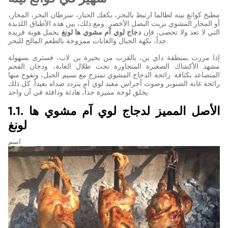
مطبخ كوانغ نينه لطالما ارتبط بالبحر، بكعك الحبار، سرطان البحر، المحار،
أو المحار المشوي بزيت البصل الأخضر. ومع ذلك، بين هذه الأطباق اللذيذة
التي لا تعد ولا تحصى، فإن
دجاج لوي آم مشوي ها لونغ
يحمل هوية فريدة
جداً، نكهة الجبال والغابات ممزوجة بالطعم المالح للبحر.
إذا مررت بمنطقة داي ين، بالقرب من بحيرة ين لاب، فسترى بسهولة
مشهد الأكشاك الصغيرة المتجاورة تحت ظلال الغابة، ودخان الفحم
المتصاعد بكثافة. رائحة الدجاج المشوي تمتزج مع نسيم الجبل، وتفوح منها
رائحة غابة الصنوبر وصوت أجراس معبد لوي آم يتردد صداه بعيداً. كل ذلك
يخلق لوحة مميزة جداً، هادئة ودافئة في آن واحد.
1.1. الأصل المميز لدجاج لوي آم مشوي ها
لونغ
اسم