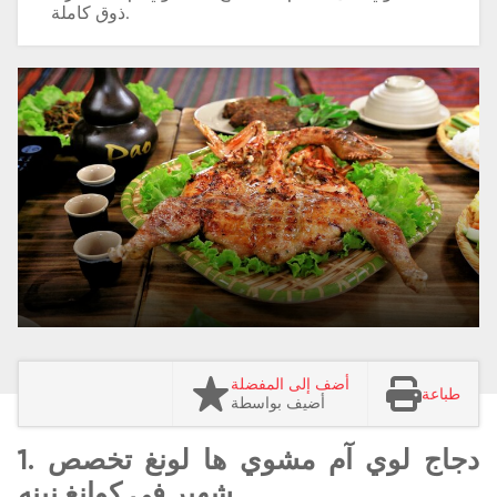
ذوق كاملة.
أضف إلى المفضلة
طباعة
أضيف بواسطة
1. دجاج لوي آم مشوي ها لونغ
تخصص
شهير في كوانغ نينه