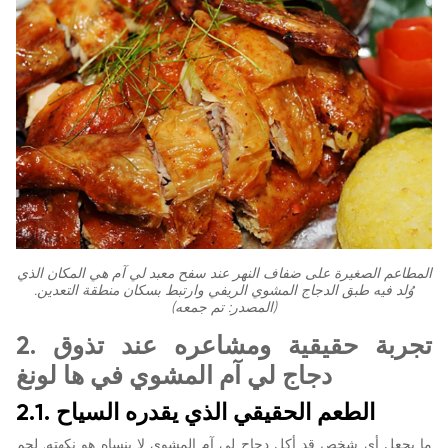
المطاعم الصغيرة على ضفاف النهر عند سفح معبد لي آم هي المكان الذي
وُلد فيه طبق الدجاج المشوي الريفي وارتبط بسكان منطقة التعدين.
(المصدر: تم جمعه)
2. تجربة حقيقية ومشاعره عند تذوق
دجاج لي آم المشوي في ها لونغ
2.1. الطعم الحقيقي الذي يقدره السياح
ما يجعل أي شخص قد أكل دجاج لي آم المشوي لا ينساه هو نكهته. لحم