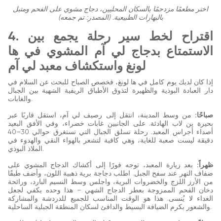
اختر مطعمًا مزدحمًا بالسكان المحليين، دجاج مشوي على الفحم ومتبل
بالبهارات الطبيعية. (المصدر: تم جمعه)
4. اقتراح لخط سير رحلة يجمع بين
الاستمتاع بدجاج لي آم المشوي في ها
لونغ واستكشاف معبد لي آم
إذا كان لديك يوم كامل في ها لونغ، فخصص الصباح للبحث عن السلام في
دار العبادة البوذية والظهيرة لتذوق الأطباق الريفية الشهية بين الجبال
والغابات.
صباحًا:
من وسط المدينة، انتقل إلى رصيف لي آم، استقل قاربًا عبر
بحيرة ين لاب الهادئة. على الجانبين غابات خضراء، وفي الأفق البعيد
أصداء أجراس المعبد. رحلة تسلق الجبال التي تستغرق حوالي 30–40
دقيقة ليست صعبة للغاية، وهي كافية لتشعر بالهواء النقي والهدوء في
الملاذ البوذي.
ظهراً:
بعد زيارة المعبد، توجه فورًا إلى أكشاك الدجاج المشوي على
ضفاف النهر عند سفح الجبل. اطلب دجاجة برية ذهبية اللون، وأضف طبقًا
من الأرز اللزج والخضروات البرية، واجلس وسط النسيم البارد، ورائحة
دخان الفحم الممزوجة بعطر الدجاج الشهي – هذا وحده يكفي لجعل
الغداء لا يُنسى. هذا هو الوقت المناسب للجميع للدردشة والمشاركة
والشعور بكرم الضيافة البسيط والدافئ لسكان المنطقة الجبلية الساحلية.