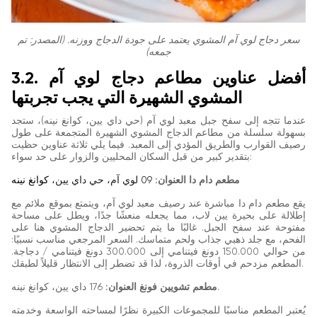
سعر دجاج لوي آم المشوي يعتمد على جودة الدجاج ووزنه. (المصدر: تم
جمعه)
3.2. أفضل عناوين مطاعم دجاج لوي آم
المشوي الشهيرة التي يجب تجربتها
عندما تتجه إلى سفح جبل معبد لوي آم (حي داي يين، كوانغ نينه)، ستجد
بسهولة سلسلة من مطاعم الدجاج المشوي الشهيرة المتجمعة على طول
رصيف القوارب والطريق المؤدي إلى المعبد. فيما يلي ثلاثة عناوين حظيت
بتقدير كبير من قبل السكان المحليين والزوار على حد سواء:
مطعم دام دا العنوان:
09 لوي آم، حي داي يين،
كوانغ نينه
يقع مطعم دام دا مباشرة عند رصيف معبد لوي آم، ويتمتع بموقع ملائم مع
إطلالة على بحيرة يين لاب، مما يجعله منعشًا جدًا، ويطل على مساحة
مفتوحة عند سفح الجبل. غالبًا ما يتم تحضير الدجاج المشوي هنا على
الفحم، مع جلد ذهبي جذاب ولحم متماسك. السعر المرجعي مناسب نسبيًا:
من حوالي 150.000 دونغ فيتنامي إلى 300.000 دونغ فيتنامي / دجاجة.
المطعم مزدحم في أوقات الذروة، لذا قد تضطر إلى الانتظار قليلاً لطبقك.
176 داي يين، كوانغ نينه.
مطعم تشويين فونغ العنوان:
يُعتبر المطعم مناسبًا للمجموعات الكبيرة نظرًا لمساحته الواسعة وخدمته