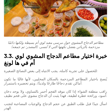
مطاعم الدجاج المشوي حول مرسى معبد لوي أم بسيطة ولكنها دائمًا
مزدحمة بالزبائن بفضل نكهتها التي لا تُنسى. (المصدر: تم جمعه)
3.3. خبرة اختيار مطاعم الدجاج المشوي لوي
أم في ها لونغ
للحصول على تجربة كاملة، يجب الانتباه إلى بعض النصائح الصغيرة:
يُنصح باختيار المطاعم المزدحمة بالسكان المحليين، لأنها غالبًا ما تكون
أماكن تقدم دجاجًا طازجًا ولذيذًا، ويتم تحضيره باستمرار.
راقب منطقة الشواء: إذا كان موقد الفحم أحمر بالتساوي، ولا يوجد دخان
أسود، ورائحة عطرة لطيفة، فهذا يثبت أن الدجاج مشوي على فحم نظيف.
اسأل جيدًا قبل طلب الطبق عن حجم الدجاج والوجبات المصاحبة لتجنب
الهدر.