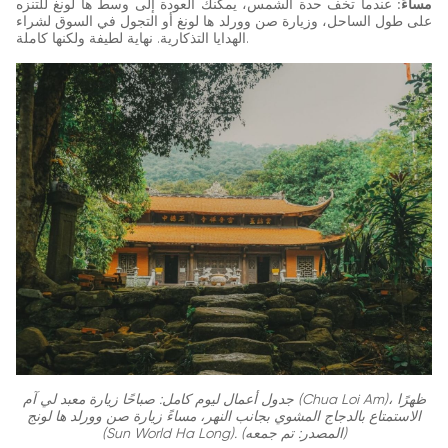
مساءً:
عندما تخف حدة الشمس، يمكنك العودة إلى وسط ها لونغ للتنزه
على طول الساحل، وزيارة صن وورلد ها لونغ أو التجول في السوق لشراء
الهدايا التذكارية. نهاية لطيفة ولكنها كاملة.
جدول أعمال ليوم كامل: صباحًا زيارة معبد لي آم (Chua Loi Am)، ظهرًا
الاستمتاع بالدجاج المشوي بجانب النهر، مساءً زيارة صن وورلد ها لونج
(Sun World Ha Long). (المصدر: تم جمعه)