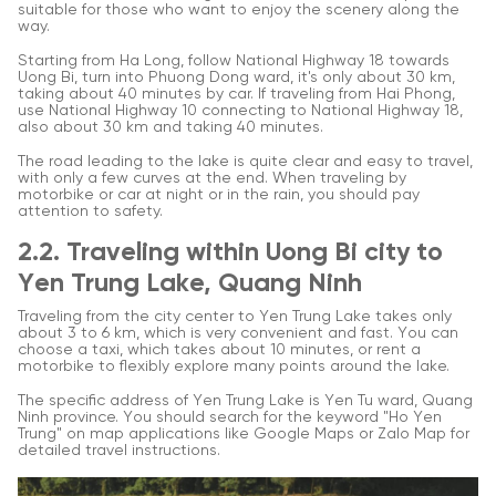
suitable for those who want to enjoy the scenery along the
way.
Starting from Ha Long, follow National Highway 18 towards
Uong Bi, turn into Phuong Dong ward, it's only about 30 km,
taking about 40 minutes by car. If traveling from Hai Phong,
use National Highway 10 connecting to National Highway 18,
also about 30 km and taking 40 minutes.
The road leading to the lake is quite clear and easy to travel,
with only a few curves at the end. When traveling by
motorbike or car at night or in the rain, you should pay
attention to safety.
2.2. Traveling within Uong Bi city to
Yen Trung Lake, Quang Ninh
Traveling from the city center to Yen Trung Lake takes only
about 3 to 6 km, which is very convenient and fast. You can
choose a taxi, which takes about 10 minutes, or rent a
motorbike to flexibly explore many points around the lake.
The specific address of Yen Trung Lake is Yen Tu ward, Quang
Ninh province. You should search for the keyword "Ho Yen
Trung" on map applications like Google Maps or Zalo Map for
detailed travel instructions.