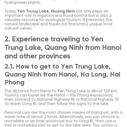
hydropower plants.
Today,
Yen Trung Lake, Quang Ninh
not only plays an
important role in irrigation and flood control but is also a
valuable resource for ecological tourism. It preserves the
natural landscape and truyền bá (transmits) unique local
cultural values.
2. Experience traveling to Yen
Trung Lake, Quang Ninh from Hanoi
and other provinces
2.1. How to get to Yen Trung Lake,
Quang Ninh from Hanoi, Ha Long, Hai
Phong
The distance from Hanoi to Yen Trung Lake is about 120 km.
Tourists can travel via the Hanoi – Hai Phong expressway,
then connect to National Highway 18 or National Highway 10
to reach Uong Bi, and then follow the signs to the lake.
Personal cars are the most chosen means of transport, with a
travel time of about 2 hours. Alternatively, you can choose a
motorbike or an inter-provincial bus to Uong Bi, then use a
taxi or motorbike taxi to get to the lake area. This option is