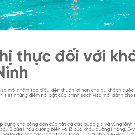
hị thực đối với kh
Ninh
sa mới nhằm tạo điều kiện thuận lợi hơn cho du khách quốc tế
chi tiết những điểm nổi bật của chính sách visa mới dành ch
p dụng cho công dân của tất cả các quốc gia và vùng lãnh 
bộ, 13 cửa khẩu đường biên và 13 cửa khẩu đường không. E-v
 người đi công tác hoặc thăm thân. Quy trình xin e-visa được