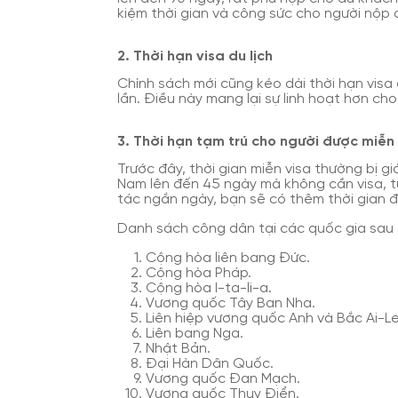
kiệm thời gian và công sức cho người nộp 
2. Thời hạn visa du lịch
Chính sách mới cũng kéo dài thời hạn visa 
lần. Điều này mang lại sự linh hoạt hơn ch
3. Thời hạn tạm trú cho người được miễn 
Trước đây, thời gian miễn visa thường bị g
Nam lên đến 45 ngày mà không cần visa, tù
tác ngắn ngày, bạn sẽ có thêm thời gian 
Danh sách công dân tại các quốc gia sau 
Cộng hòa liên bang Đức.
Cộng hòa Pháp.
Cộng hòa I-ta-li-a.
Vương quốc Tây Ban Nha.
Liên hiệp vương quốc Anh và Bắc Ai-Le
Liên bang Nga.
Nhật Bản.
Đại Hàn Dân Quốc.
Vương quốc Đan Mạch.
Vương quốc Thụy Điển.