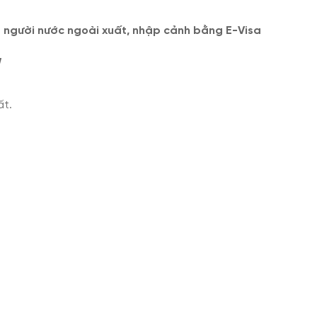
 người nước ngoài xuất, nhập cảnh bằng E-Visa
g
ất.