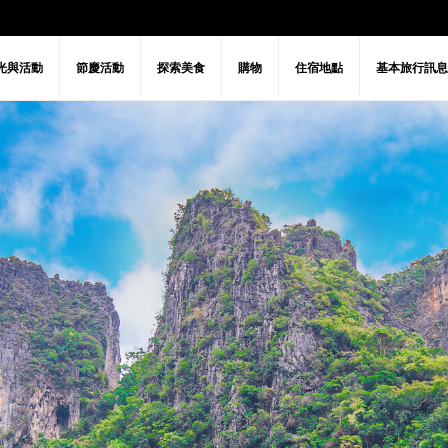
光與活動
節慶活動
探索美食
購物
住宿地點
基本旅行訊息
Câu hỏi thường gặp
ing around
tlife activities
Visa policy
建築學
文化
歷史
娛樂與放
ang Ninh