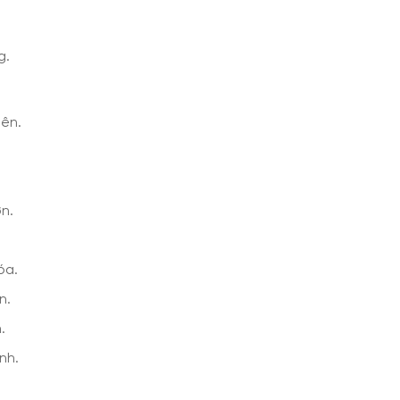
g.
iên.
n.
óa.
n.
.
nh.