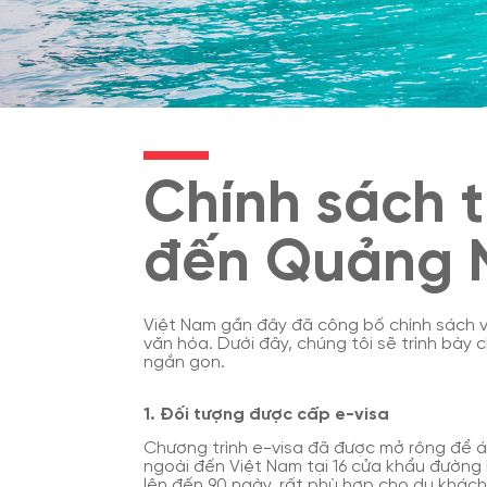
Chính sách t
đến Quảng 
Việt Nam gần đây đã công bố chính sách vi
văn hóa. Dưới đây, chúng tôi sẽ trình bày 
ngắn gọn.
1. Đối tượng được cấp e-visa
Chương trình e-visa đã được mở rộng để á
ngoài đến Việt Nam tại 16 cửa khẩu đường 
lên đến 90 ngày, rất phù hợp cho du khách,