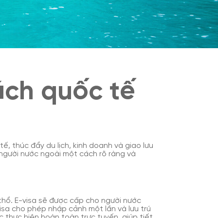
ách quốc tế
, thúc đẩy du lịch, kinh doanh và giao lưu
o người nước ngoài một cách rõ ràng và
thổ. E-visa sẽ được cấp cho người nước
isa cho phép nhập cảnh một lần và lưu trú
 thực hiện hoàn toàn trực tuyến, giúp tiết