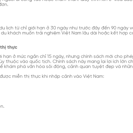
đơn.
du lịch từ chỉ giới hạn ở 30 ngày như trước đây đến 90 ngày
o du khách muốn trải nghiệm Việt Nam lâu dài hoặc kết hợp c
thị thực
iới hạn ở mức ngắn chỉ 15 ngày, nhưng chính sách mới cho phép
y thuộc vào quốc tịch. Chính sách này mang lại lợi ích lớn c
để khám phá văn hóa sôi động, cảnh quan tuyệt đẹp và nhữn
được miễn thị thực khi nhập cảnh vào Việt Nam:
n.