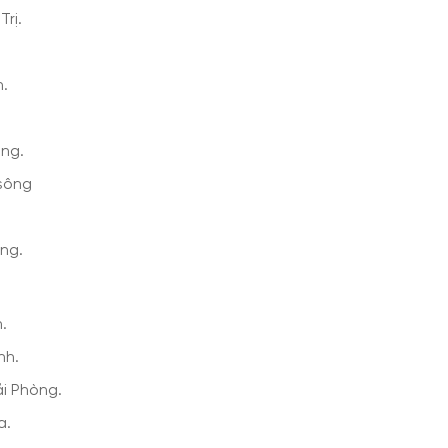
rị.
h.
.
ang.
sông
ang.
.
nh.
i Phòng.
a.