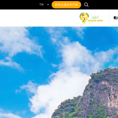
TW
購買太陽世界門票
觀
Local cuisine
About Quang Ninh
Getting to Quang
Gett
Nigh
Places to eat
最喜歡的目的地
藝術
Ninh
Qu