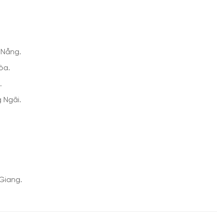
 Nẵng.
òa.
.
 Ngãi.
Giang.