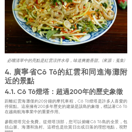
必嚐清單中的亮點是紅雲涼拌水母，味道爽脆香甜。(來源：蒐集)
4. 廣寧省Cô Tô的紅雲和同進海灘附
近的景點
4.1. Cô Tô燈塔：超過200年的歷史象徵
距離紅雲海灘僅約20分鐘的摩托車程，Cô Tô燈塔是許多人喜愛的
停留點。這座擁有200多年歷史的建築是該島的象徵，標誌著Cô Tô
在越南航海事業中的重要作用。
參觀燈塔完全免費。從燈塔頂部，您可以俯瞰Cô Tô島的全景，包
括山脈、海灘和漁村。這裡也是欣賞日出或日落的理想地點，視野