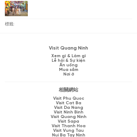
標籤:
Visit Quang Ninh
Xem gì & Làm gì
Lễ hội & Sự kiện
Ăn uống
Mua sắm
Nơi ở
相關網站
Visit Phu Quoc
Visit Cat Ba
Visit Da Nang
Visit Ninh Binh
Visit Quang Ninh
Visit Sapa
Visit Thanh Hoa
Visit Vung Tau
Nui Ba Tay Ninh