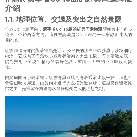
介紹
1.1. 地理位置、交通及突出之自然景觀
位於Cô Tô島區內，
廣寧省Cô Tô島的紅雲同進海灘
距離市中心約 5
公里，位於西南方向。這裡被認為是Cô Tô群島一個寧靜而迷人的
目的地。
紅雲同進海灘的顯著特點是近 3 公里長的潔白細軟沙灘，沙粒細緻
純淨。它成為了海濱散步或野餐活動的天然地毯。海水清澈見底，
陽光照射下呈現出精緻的碧綠色調，並隨一天中的不同時段而變
化。
由於周圍有小島環繞，紅雲海灘區域的海浪通常比較平靜，風也不
會強烈吹向岸邊。由於尚未進行大規模旅遊開發，這裡仍保留著原
始之美，是渴望在海邊尋求寧靜感受之人的理想之地。