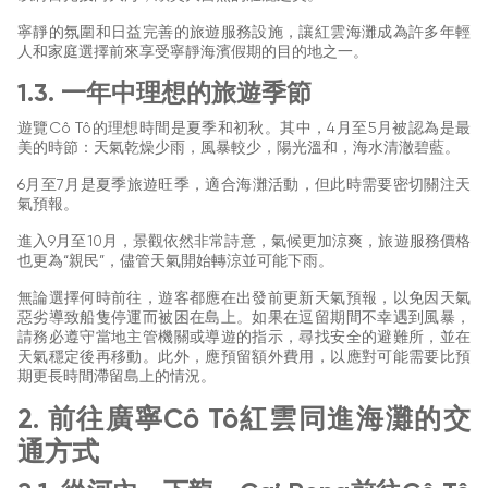
寧靜的氛圍和日益完善的旅遊服務設施，讓紅雲海灘成為許多年輕
人和家庭選擇前來享受寧靜海濱假期的目的地之一。
1.3. 一年中理想的旅遊季節
遊覽Cô Tô的理想時間是夏季和初秋。其中，4月至5月被認為是最
美的時節：天氣乾燥少雨，風暴較少，陽光溫和，海水清澈碧藍。
6月至7月是夏季旅遊旺季，適合海灘活動，但此時需要密切關注天
氣預報。
進入9月至10月，景觀依然非常詩意，氣候更加涼爽，旅遊服務價格
也更為“親民”，儘管天氣開始轉涼並可能下雨。
無論選擇何時前往，遊客都應在出發前更新天氣預報，以免因天氣
惡劣導致船隻停運而被困在島上。如果在逗留期間不幸遇到風暴，
請務必遵守當地主管機關或導遊的指示，尋找安全的避難所，並在
天氣穩定後再移動。此外，應預留額外費用，以應對可能需要比預
期更長時間滯留島上的情況。
2. 前往廣寧Cô Tô紅雲同進海灘的交
通方式