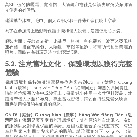
高SPF值的防曬霜、寬邊帽、太陽鏡和拖鞋是保護皮膚免受海灘陽
光傷害的必備品。
建議攜帶泳衣、毛巾、個人飲用水和一件薄外套供晚上穿著。
為了在參加海上活動時保護手機和個人設備，建議使用防水袋。
服裝方面：長款連衣裙、比基尼、短褲、白色襯衫、波西米亞風格
連衣裙，搭配草編包、太陽鏡、草帽等配飾，將幫助您拍出美麗的
照片，同時在海灘玩耍時也能輕鬆活動。
5.2. 注意當地文化，保護環境以獲得完整
體驗
保護環境和保持海灘清潔是每位遊客來到Cô Tô（姑蘇）Quảng
Ninh（廣寧）Hồng Vàn Đồng Tiến（紅灣同進）海灘的共同責任。
請勿將垃圾丟入海中或沙灘上，盡量減少使用一次性塑料製品，建
議攜帶個人水瓶和布袋。尊重當地習俗，請勿自行組織營火晚會，
而應使用提供的有組織的服務。
Cô Tô（姑蘇）Quảng Ninh（廣寧）Hồng Vàn Đồng Tiến（紅
灣同進）海灘
是夏季度假的理想場所，擁有原始的自然風光、友好
的服務以及對環境保護的承諾。這個地點適合多種旅遊方式，有望
為您與家人和朋友帶來難忘的體驗。請珍藏並分享Hồng Vàn（紅