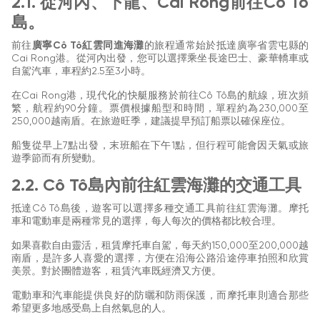
2.1. 從河內、下龍、Cai Rong前往Cô Tô
島。
前往
廣寧Cô Tô紅雲同進海灘
的旅程通常始於抵達廣寧省雲屯縣的
Cai Rong港。從河內出發，您可以選擇乘坐長途巴士、豪華轎車或
自駕汽車，車程約2.5至3小時。
在Cai Rong港，現代化的快艇服務於前往Cô Tô島的航線，班次頻
繁，航程約90分鐘。票價根據船型和時間，單程約為230,000至
250,000越南盾。在旅遊旺季，建議提早預訂船票以確保座位。
船隻從早上7點出發，末班船在下午1點，但行程可能會因天氣或旅
遊季節而有所變動。
2.2. Cô Tô島內前往紅雲海灘的交通工具
抵達Cô Tô島後，遊客可以選擇多種交通工具前往紅雲海灘。摩托
車和電動車是兩種常見的選擇，每人每次的價格都比較合理。
如果喜歡自由靈活，租賃摩托車自駕，每天約150,000至200,000越
南盾，是許多人喜愛的選擇，方便在沿海公路沿途停車拍照和欣賞
美景。對於團體遊客，租賃汽車既經濟又方便。
電動車和汽車能提供良好的防曬和防雨保護，而摩托車則適合那些
希望更多地感受島上自然氣息的人。