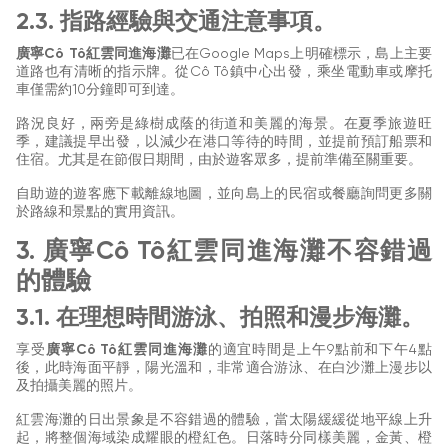
2.3. 指路經驗與交通注意事項。
廣寧Cô Tô紅雲同進海灘
已在Google Maps上明確標示，島上主要
道路也有清晰的指示牌。從Cô Tô鎮中心出發，乘坐電動車或摩托
車僅需約10分鐘即可到達。
路況良好，兩旁是綠樹成蔭的街道和美麗的海景。在夏季旅遊旺
季，建議提早出發，以減少在港口等待的時間，並提前預訂船票和
住宿。尤其是在節假日期間，由於遊客眾多，提前準備至關重要。
自助遊的遊客應下載離線地圖，並向島上的民宿或餐廳詢問更多關
於路線和景點的實用資訊。
3. 廣寧Cô Tô紅雲同進海灘不容錯過
的體驗
3.1. 在理想時間游泳、拍照和漫步海灘。
享受
廣寧Cô Tô紅雲同進海灘
的適宜時間是上午9點前和下午4點
後，此時海面平靜，陽光溫和，非常適合游泳、在白沙灘上漫步以
及拍攝美麗的照片。
紅雲海灘的日出景象是不容錯過的體驗，當太陽緩緩從地平線上升
起，將整個海域染成耀眼的橙紅色。日落時分同樣美麗，金黃、橙