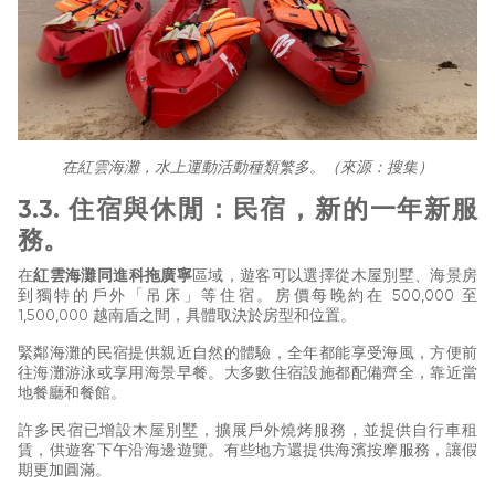
在紅雲海灘，水上運動活動種類繁多。（來源：搜集）
3.3. 住宿與休閒：民宿，新的一年新服
務。
在
紅雲海灘同進科拖廣寧
區域，遊客可以選擇從木屋別墅、海景房
到獨特的戶外「吊床」等住宿。房價每晚約在 500,000 至
1,500,000 越南盾之間，具體取決於房型和位置。
緊鄰海灘的民宿提供親近自然的體驗，全年都能享受海風，方便前
往海灘游泳或享用海景早餐。大多數住宿設施都配備齊全，靠近當
地餐廳和餐館。
許多民宿已增設木屋別墅，擴展戶外燒烤服務，並提供自行車租
賃，供遊客下午沿海邊遊覽。有些地方還提供海濱按摩服務，讓假
期更加圓滿。