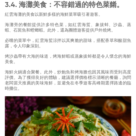
3.4. 海灘美食：不容錯過的特色菜餚。
紅雲海灘的美食以新鮮多樣的海鮮菜單吸引著遊客。
海灘旁的餐館提供許多特色菜，如紅雲海蜇、象拔蚌、沙蟲、蒸
蝦、石斑魚和螳螂蝦。此外，還為團體遊客提供戶外燒烤。
必嚐的菜單中，紅雲海蜇涼拌以其爽脆的甜味，搭配香草和酸甜魚
露，令人印象深刻。
烤沙蟲帶有大海的味道，烤海鮮蝦或蒸象拔蚌都是令人懷念的海鮮
美食。
海鮮火鍋適合聚餐。此外，炒鮑魚和烤海膽也因其風味而受到高度
評價。為了獲得良好的體驗，建議選擇價格標示清晰的餐廳，詢問
老闆當天推薦的美味海鮮，並避免在冬季遊客高峰期選擇路邊的臨
時攤位。