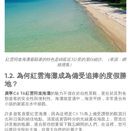
紅雲同進海灘最顯著的特色是綿延近3公里的潔白細沙。（來源：網
絡搜集）
1.2. 為何紅雲海灘成為備受追捧的度假勝
地？
廣寧Cô Tô紅雲同進海灘
的魅力不僅在於自然景觀，更在於其對各
類遊客的安全性與便利性。海灘坡度適中，海浪平靜，非常適合有
小孩的家庭在水中嬉戲。
許多遊客喜愛紅雲海灘，因為這裡是Cô Tô島上備受讚譽的觀賞日
出和日落的絕佳地點。清晨或黃昏時分的光線灑在海面上，營造出
詩意般的氛圍，適合那些想要留下難忘瞬間的人們。在這裡，您可
以將目光投向大海，欣賞大自然的壯麗之美。