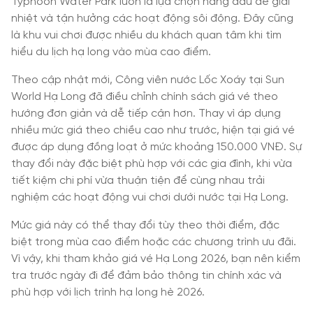
Typhoon Water Park luôn là lựa chọn hàng đầu để giải
nhiệt và tận hưởng các hoạt động sôi động. Đây cũng
là khu vui chơi được nhiều du khách quan tâm khi tìm
hiểu du lịch hạ long vào mùa cao điểm.
Theo cập nhật mới, Công viên nước Lốc Xoáy tại Sun
World Hạ Long đã điều chỉnh chính sách giá vé theo
hướng đơn giản và dễ tiếp cận hơn. Thay vì áp dụng
nhiều mức giá theo chiều cao như trước, hiện tại giá vé
được áp dụng đồng loạt ở mức khoảng 150.000 VNĐ. Sự
thay đổi này đặc biệt phù hợp với các gia đình, khi vừa
tiết kiệm chi phí vừa thuận tiện để cùng nhau trải
nghiệm các hoạt động vui chơi dưới nước tại Hạ Long.
Mức giá này có thể thay đổi tùy theo thời điểm, đặc
biệt trong mùa cao điểm hoặc các chương trình ưu đãi.
Vì vậy, khi tham khảo giá vé Hạ Long 2026, bạn nên kiểm
tra trước ngày đi để đảm bảo thông tin chính xác và
phù hợp với lịch trình hạ long hè 2026.