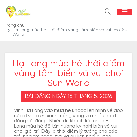
Trang chủ
Hạ Long mùa hè thời điểm vàng tắm biển và vui chơi Sun
World
Hạ Long mùa hè thời điểm
vàng tắm biển và vui chơi
Sun World
BÀI ĐĂNG NGÀY 15 THÁNG 5, 2026
Vịnh Hạ Long vào mùa hè khoác lên mình vẻ đẹp
rực rỡ với biển xanh, nắng vàng và nhiều hoạt
động sôi động. Nhiều du khách lựa chọn Hạ
Long mùa hè để tận hưởng kỳ nghỉ biển và vui
chơi giải trí. Đây là thời điểm lý tưởng cho các
trải nghiệm ngoài trời và du lịch nghỉ dưỡng.