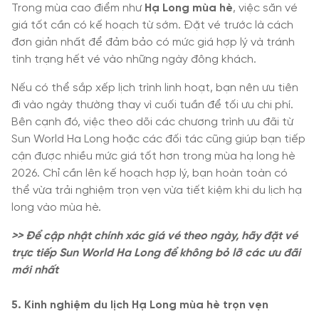
Trong mùa cao điểm như
Hạ Long mùa hè
, việc săn vé
giá tốt cần có kế hoạch từ sớm. Đặt vé trước là cách
đơn giản nhất để đảm bảo có mức giá hợp lý và tránh
tình trạng hết vé vào những ngày đông khách.
Nếu có thể sắp xếp lịch trình linh hoạt, bạn nên ưu tiên
đi vào ngày thường thay vì cuối tuần để tối ưu chi phí.
Bên cạnh đó, việc theo dõi các chương trình ưu đãi từ
Sun World Ha Long hoặc các đối tác cũng giúp bạn tiếp
cận được nhiều mức giá tốt hơn trong mùa hạ long hè
2026. Chỉ cần lên kế hoạch hợp lý, bạn hoàn toàn có
thể vừa trải nghiệm trọn vẹn vừa tiết kiệm khi du lịch hạ
long vào mùa hè.
>> Để cập nhật chính xác giá vé theo ngày, hãy đặt vé
trực tiếp Sun World Ha Long để không bỏ lỡ các ưu đãi
mới nhất
5. Kinh nghiệm du lịch Hạ Long mùa hè trọn vẹn