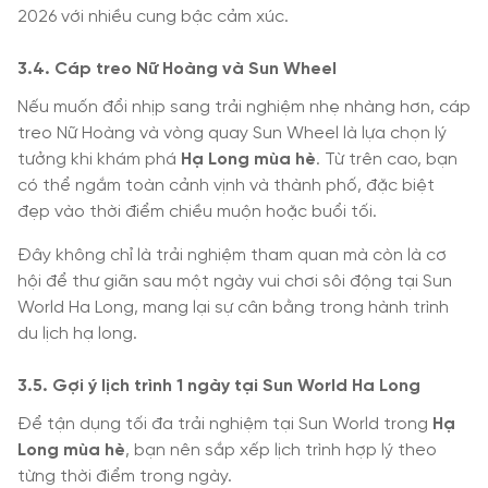
2026 với nhiều cung bậc cảm xúc.
3.4. Cáp treo Nữ Hoàng và Sun Wheel
Nếu muốn đổi nhịp sang trải nghiệm nhẹ nhàng hơn, cáp
treo Nữ Hoàng và vòng quay Sun Wheel là lựa chọn lý
tưởng khi khám phá
Hạ Long mùa hè
. Từ trên cao, bạn
có thể ngắm toàn cảnh vịnh và thành phố, đặc biệt
đẹp vào thời điểm chiều muộn hoặc buổi tối.
Đây không chỉ là trải nghiệm tham quan mà còn là cơ
hội để thư giãn sau một ngày vui chơi sôi động tại Sun
World Ha Long, mang lại sự cân bằng trong hành trình
du lịch hạ long.
3.5. Gợi ý lịch trình 1 ngày tại Sun World Ha Long
Để tận dụng tối đa trải nghiệm tại Sun World trong
Hạ
Long mùa hè
, bạn nên sắp xếp lịch trình hợp lý theo
từng thời điểm trong ngày.