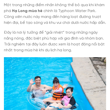
Một trong những điểm nhấn không thể bỏ qua khi khám
phá
Hạ Long mùa hè
chính là Typhoon Water Park.
Công viên nước này mang đến hàng loạt đường trượt
hiện đại, bể tạo sóng và khu vui chơi dưới nước hấp dẫn.
Đây là nơi lý tưởng để “giải nhiệt” trong những ngày
nắng nóng, đặc biệt phù hợp với gia đình và nhóm bạn.
Trải nghiệm tại đây luôn được xem là hoạt động nổi bật
nhất trong mùa hè khi du lịch hạ long.