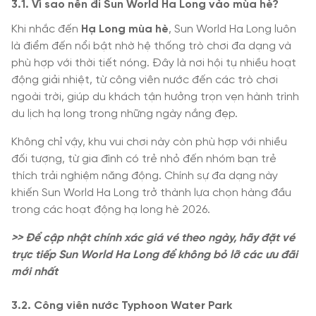
3.1. Vì sao nên đi Sun World Ha Long vào mùa hè?
Khi nhắc đến
Hạ Long mùa hè
, Sun World Ha Long luôn
là điểm đến nổi bật nhờ hệ thống trò chơi đa dạng và
phù hợp với thời tiết nóng. Đây là nơi hội tụ nhiều hoạt
động giải nhiệt, từ công viên nước đến các trò chơi
ngoài trời, giúp du khách tận hưởng trọn vẹn hành trình
du lịch hạ long trong những ngày nắng đẹp.
Không chỉ vậy, khu vui chơi này còn phù hợp với nhiều
đối tượng, từ gia đình có trẻ nhỏ đến nhóm bạn trẻ
thích trải nghiệm năng động. Chính sự đa dạng này
khiến Sun World Ha Long trở thành lựa chọn hàng đầu
trong các hoạt động hạ long hè 2026.
>> Để cập nhật chính xác giá vé theo ngày, hãy đặt vé
trực tiếp Sun World Ha Long để không bỏ lỡ các ưu đãi
mới nhất
3.2. Công viên nước Typhoon Water Park