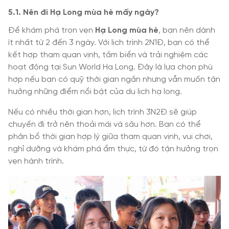
5.1. Nên đi Hạ Long mùa hè mấy ngày?
Để khám phá trọn vẹn
Hạ Long mùa hè
, bạn nên dành
ít nhất từ 2 đến 3 ngày. Với lịch trình 2N1Đ, bạn có thể
kết hợp tham quan vịnh, tắm biển và trải nghiệm các
hoạt động tại Sun World Ha Long. Đây là lựa chọn phù
hợp nếu bạn có quỹ thời gian ngắn nhưng vẫn muốn tận
hưởng những điểm nổi bật của du lịch hạ long.
Nếu có nhiều thời gian hơn, lịch trình 3N2Đ sẽ giúp
chuyến đi trở nên thoải mái và sâu hơn. Bạn có thể
phân bổ thời gian hợp lý giữa tham quan vịnh, vui chơi,
nghỉ dưỡng và khám phá ẩm thực, từ đó tận hưởng trọn
vẹn hành trình.