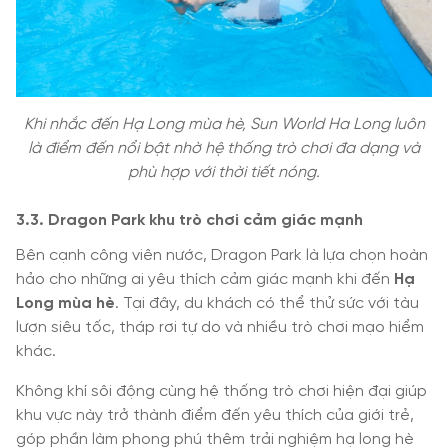
Khi nhắc đến Hạ Long mùa hè, Sun World Ha Long luôn
là điểm đến nổi bật nhờ hệ thống trò chơi đa dạng và
phù hợp với thời tiết nóng.
3.3. Dragon Park khu trò chơi cảm giác mạnh
Bên cạnh công viên nước, Dragon Park là lựa chọn hoàn
hảo cho những ai yêu thích cảm giác mạnh khi đến
Hạ
Long mùa hè
. Tại đây, du khách có thể thử sức với tàu
lượn siêu tốc, tháp rơi tự do và nhiều trò chơi mạo hiểm
khác.
Không khí sôi động cùng hệ thống trò chơi hiện đại giúp
khu vực này trở thành điểm đến yêu thích của giới trẻ,
góp phần làm phong phú thêm trải nghiệm hạ long hè