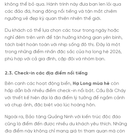
không thể bỏ qua. Hành trình này đưa bạn len lỏi qua
các đảo đá, hang động nổi tiếng và tận mắt chiêm
ngưỡng vẻ đẹp kỳ quan thiên nhiên thế giới.
Du khách có thể lựa chọn các tour trong ngày hoặc
nghỉ đêm trên vịnh để tận hưởng không gian yên bình,
tách biệt hoàn toàn với nhịp sống đô thị. Đây là một
trong những điểm nhấn đặc sắc của hạ long hè 2026,
phù hợp với cả gia đình, cặp đôi và nhóm bạn.
2.3. Check-in các địa điểm nổi tiếng
Bên cạnh các hoạt động biển,
Hạ Long mùa hè
còn
hấp dẫn bởi nhiều điểm check-in nổi bật. Cầu Bãi Cháy
với thiết kế hiện đại là địa điểm lý tưởng để ngắm cảnh
và chụp ảnh, đặc biệt vào lúc hoàng hôn.
Ngoài ra, Bảo tàng Quảng Ninh với kiến trúc độc đáo
cũng là điểm đến được nhiều du khách yêu thích. Những
địa điểm này không chỉ mang giá trị tham quan mà còn