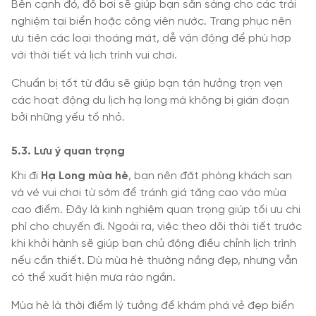
Bên cạnh đó, đồ bơi sẽ giúp bạn sẵn sàng cho các trải
nghiệm tại biển hoặc công viên nước. Trang phục nên
ưu tiên các loại thoáng mát, dễ vận động để phù hợp
với thời tiết và lịch trình vui chơi.
Chuẩn bị tốt từ đầu sẽ giúp bạn tận hưởng trọn vẹn
các hoạt động du lịch hạ long mà không bị gián đoạn
bởi những yếu tố nhỏ.
5.3. Lưu ý quan trọng
Khi đi
Hạ Long mùa hè
, bạn nên đặt phòng khách sạn
và vé vui chơi từ sớm để tránh giá tăng cao vào mùa
cao điểm. Đây là kinh nghiệm quan trọng giúp tối ưu chi
phí cho chuyến đi. Ngoài ra, việc theo dõi thời tiết trước
khi khởi hành sẽ giúp bạn chủ động điều chỉnh lịch trình
nếu cần thiết. Dù mùa hè thường nắng đẹp, nhưng vẫn
có thể xuất hiện mưa rào ngắn.
Mùa hè là thời điểm lý tưởng để khám phá vẻ đẹp biển