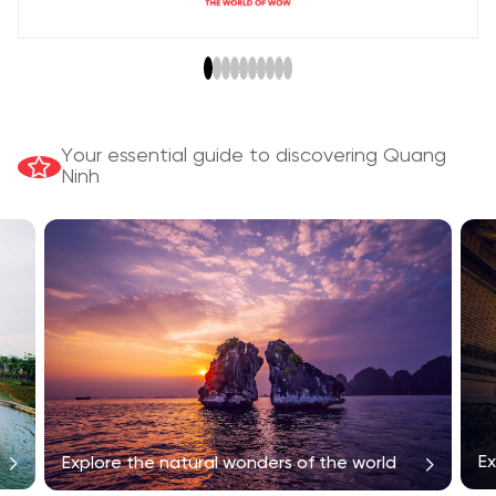
Your essential guide to discovering Quang
Ninh
Ex
Explore the natural wonders of the world