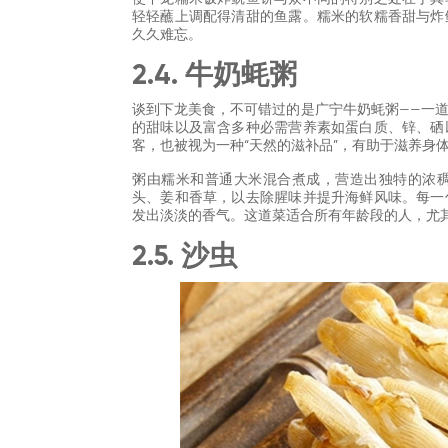
轻轻蘸上调配得清甜的鱼露。糯米的软糯香甜与炸
久久难忘。
2.4. 牛奶蚝粥
谈到下龙美食，不可错过的是广宁牛奶蚝粥——一
的甜味以及富含多种必需营养素如蛋白质、锌、硒
客，也被视为一种“天然的滋补品”，有助于滋养身
粥由糯米和普通大米混合煮成，营造出独特的浓
头、姜和香草，以去除腥味并提升海鲜风味。每一
发出淡淡的香气。这道菜适合所有年龄段的人，尤
2.5. 沙虫