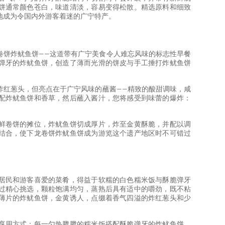
饼通常颜色苍白，味道清淡，容易变得松散。精选原料和细致
地成为令国内外游客着迷的广宁特产。
卷饼炸鱿鱼饼——这道带有广宁美食令人难忘风味的标志性早餐
弹牙的炸鱿鱼饼，创造了薄而光滑的饼皮与手工捶打炸鱿鱼饼
炸红葱头，但亮点在于广宁风味的蘸酱——精致的酸甜调味，咸
配炸鱿鱼饼和香草，然后蘸入酱汁，您将感受到味蕾的爆炸：
鲜卷饼的摊位，炸鱿鱼饼切成厚片，炸至金黄酥脆，并配以调
结合，使下龙卷饼炸鱿鱼饼成为游览这个遗产地区时不可错过
居民和游客喜爱的菜肴，得益于软糯的白色糯米饭与酥脆弹牙
过精心挑选，颗粒饱满均匀，蒸熟后具有适中的嚼劲，既不粘
薄片的炸鱿鱼饼，金黄诱人，点缀着香气四溢的炸红葱头和少
享用方式：每一勺热腾腾的糯米饭搭配酥脆弹牙的炸鱿鱼饼，