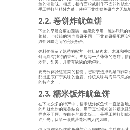
鱼的清甜味。相反，掺有面粉或制作不当的炸鱿鱼
手工捶打的精妙之处，使得下龙炸鱿鱼饼当之无愧
2.2. 卷饼炸鱿鱼饼
下龙的早晨会更加圆满，如果您享用一碗热腾腾的
菜肴。与传统的河内卷饼不同，下龙卷饼搭配厚实
浓郁风味之间的完美融合。
馅料仍保留了熟悉的配方，包括猪肉末、木耳和香
鲜而具有独特的香气。夹起每一片薄薄的卷饼，搭
浓郁、甜美，并带有淡淡的海鲜味。
要充分体验这道菜的精髓，您应该选择现场制作新
配出正宗广宁风味的鱼露。传统风味与海洋气息的
的特产之一。
2.3. 糯米饭炸鱿鱼饼
在下龙众多的特产中，糯米饭炸鱿鱼饼一直是当地
的炸鱿鱼饼的完美结合。用于烹饪糯米饭的糯米经
烂也不干硬。在白色的糯米饭上，是手工捶打切成
许油光，从第一眼就营造出诱人的风味。
使下龙糯米饭炸鱿鱼饼与众不同的特别之处在于其