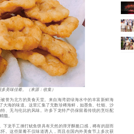
很多美味佳肴。（来源：收集）
还被誉为北方的美食天堂。来自海湾碧绿海水中的丰富新鲜海
了大海的味道。这里汇集了无数珍稀海鲜，如墨鱼、牡蛎、沙
独特、无与伦比的风味。许多下龙特产仍保留着传统的烹饪配
精髓。
。下龙手工捶打鱿鱼饼具有天然的弹牙酥脆口感，稀有的甜而
忘怀。这些菜肴不仅味道诱人，而且在国内外美食节上多次获