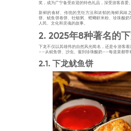
奖，成为广宁备受欢迎的特色礼品，深受游客喜爱
新鲜的食材、传统的烹饪方法和浓郁的海鲜风味
饼、鱿鱼饼卷饼、牡蛎粥、螳螂虾米粉、珍珠酸奶
人民、文化和灵魂的故事。
2. 2025年8种著名
下龙不仅以其雄伟的自然风光闻名，还是令游客着迷
——从鱿鱼饼、沙虫、鲎到珍珠酸奶——每道菜都带
2.1. 下龙鱿鱼饼