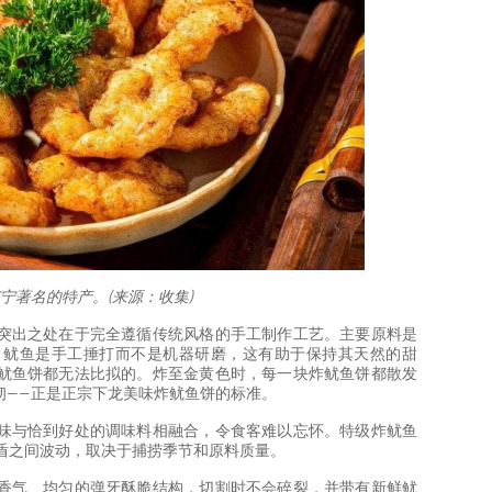
宁著名的特产。(来源：收集)
突出之处在于完全遵循传统风格的手工制作工艺。主要原料是
，鱿鱼是手工捶打而不是机器研磨，这有助于保持其天然的甜
鱿鱼饼都无法比拟的。炸至金黄色时，每一块炸鱿鱼饼都散发
韧——正是正宗下龙美味炸鱿鱼饼的标准。
味与恰到好处的调味料相融合，令食客难以忘怀。特级炸鱿鱼
0 越南盾之间波动，取决于捕捞季节和原料质量。
香气、均匀的弹牙酥脆结构，切割时不会碎裂，并带有新鲜鱿