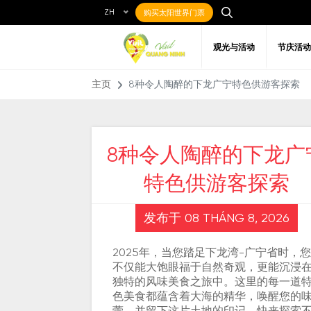
ZH
购买太阳世界门票
观光与活动
节庆活动
主页
8种令人陶醉的下龙广宁特色供游客探索
8种令人陶醉的下龙广
特色供游客探索
当地美食
最喜欢的目的地
关于广宁
前往广宁
艺术
在
餐饮场所
发布于 08 THÁNG 8, 2026
2025年，当您踏足下龙湾-广宁省时，您
不仅能大饱眼福于自然奇观，更能沉浸
独特的风味美食之旅中。这里的每一道
色美食都蕴含着大海的精华，唤醒您的