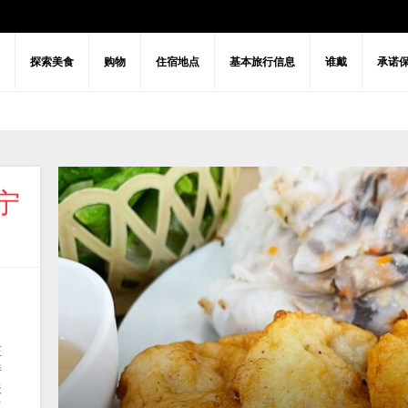
探索美食
购物
住宿地点
基本旅行信息
谁戴
承诺
宁
Visa policy
常见问题解答
建筑学
文化
广宁省出行
夜生活活动
历史
娱乐与放
在
特
味