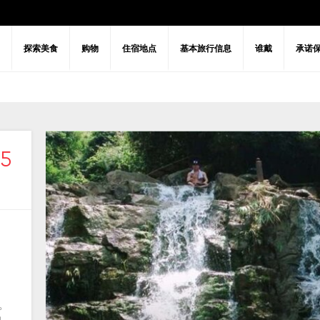
探索美食
购物
住宿地点
基本旅行信息
谁戴
承诺
5
Visa policy
常见问题解答
建筑学
文化
广宁省出行
夜生活活动
历史
娱乐与放
。