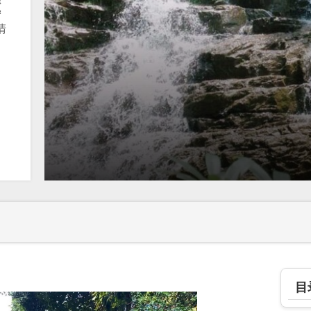
独
宁
清
目