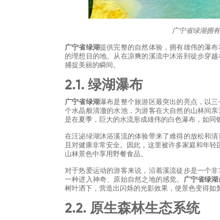
广宁省绿湖拥有
广宁省绿湖
提供完整的自然体验，拥有雄伟的瀑布
的理想目的地。从在凉爽的溪流中沐浴到徒步穿越
捕捉美丽的瞬间。
2.1. 绿湖瀑布
广宁省绿湖
瀑布是整个旅游区最突出的亮点，以三
个水晶般清澈的水池，为游客在大自然的山林间亲
是在夏季，巨大的水流形成雄伟的白色瀑布，如同
在汪泌绿湖沐浴溪流的体验带来了难得的放松和清
且对健康非常安全。因此，这里被许多家庭和年轻
山林景色中享用野餐食品。
对于热爱运动的游客来说，沿着溪流徒步是一个非
一种进入神奇、原始自然之地的感觉。
广宁省绿湖
树叶洒下，营造出闪烁的光影效果，使景色变得如
2.2. 原生森林生态系统