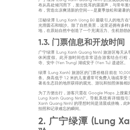
广宁绿潭 (Lung Xanh Quang Ninh)
布从高处倾泻而下，发出悦耳的潺潺声，与常年葱
布，营造出凉爽清新的空间——是夏季放松和避暑
汪秘绿潭 (Lung Xanh Uong Bi) 最吸
光滑圆石和细沙。除了自然美景，这里还拥有多样
地，在原始自然中创造了一个充满活力、生机勃勃
1.3. 门票信息和开放时间
广宁绿潭 (Lung Xanh Quang Ninh) 旅
休闲度假。此开放时间也非常适合游客结合行程，游览汪秘
寺、安中 (Yen Trung) 湖或安子 (Yen Tu) 遗迹区。
绿潭 (Lung Xanh) 旅游区的门票价格目前在 10
务。身高低于 1.2 米的儿童通常可免费入场或享
著名生态目的地所获得的观光、游玩和拍照体验相
为了方便出行，游客只需在 Google Maps 上搜索关键词“
Lung Xanh Quang Ninh)”。导航系统
Xanh Quang Ninh) 的理想时间是清晨或
拍照和记录难忘的瞬间。
2. 广宁绿潭 (Lung X