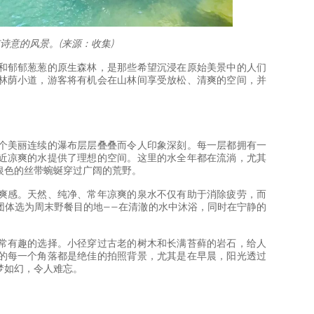
诗意的风景。(来源：收集)
和郁郁葱葱的原生森林，是那些希望沉浸在原始美景中的人们
林荫小道，游客将有机会在山林间享受放松、清爽的空间，并
个美丽连续的瀑布层层叠叠而令人印象深刻。每一层都拥有一
近凉爽的水提供了理想的空间。这里的水全年都在流淌，尤其
银色的丝带蜿蜒穿过广阔的荒野。
爽感。天然、纯净、常年凉爽的泉水不仅有助于消除疲劳，而
团体选为周末野餐目的地——在清澈的水中沐浴，同时在宁静的
常有趣的选择。小径穿过古老的树木和长满苔藓的岩石，给人
的每一个角落都是绝佳的拍照背景，尤其是在早晨，阳光透过
梦如幻，令人难忘。