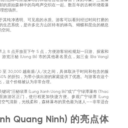
 的景观以其雄伟的山林与清澈瀑布的和谐结合给游客留下深刻印象。三层瀑
郁的原始森林中的鸟鸣声交织在一起。数百年的古树环绕着瀑
的理想场所。
引人的地方在于其纯净透明、可见底的水质。游客可以看到经过时间打磨的
的生态系统，是许多北方山区特有的林鸟、蝴蝶和昆虫的栖息
的空间。
游区每天从早上 8 点开放至下午 5 点，方便游客轻松规划一日游、探索和
 (Uong Bi) 市的其他著名景点，如三金 (Ba Vang)
,000 至 30,000 越南盾/人/次之间，具体取决于时间和包含的服
受 50% 的折扣，为带小孩出游的家庭提供了优惠。与游客在这个
比，这个价格被认为非常合理。
汪秘绿潭 (Lung Xanh Uong Bi)”或“广宁绿潭瀑布 (Thac
将详细指引至旅游区正门，使行程更加快捷方便。参观广宁绿潭 (Lung
傍晚，此时空气清新，光线柔和，森林瀑布的景色最为迷人——非常适合
anh Quang Ninh) 的亮点体