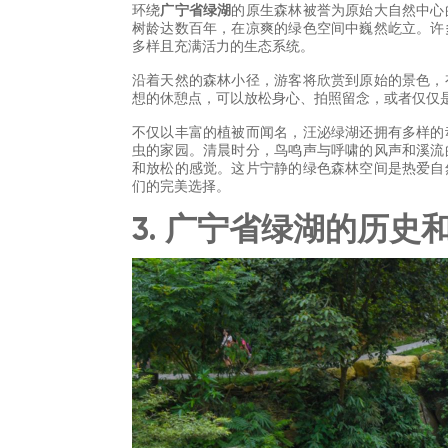
环绕
广宁省绿湖
的原生森林被誉为原始大自然中心
树龄达数百年，在凉爽的绿色空间中巍然屹立。许
多样且充满活力的生态系统。
沿着天然的森林小径，游客将欣赏到原始的景色，
想的休憩点，可以放松身心、拍照留念，或者仅仅
不仅以丰富的植被而闻名，汪泌绿湖还拥有多样的
虫的家园。清晨时分，鸟鸣声与呼啸的风声和溪流
和放松的感觉。这片宁静的绿色森林空间是热爱自
们的完美选择。
3. 广宁省绿湖的历史