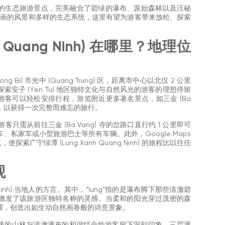
的生态旅游景点，完美融合了碧绿的瀑布、原始森林以及汪秘
位置、如画的风景和多样的生态系统，这里有望为游客带来放松、探索
nh Quang Ninh) 在哪里？地理位
ng Bi) 市光中 (Quang Trung) 区，距离市中心以北仅 2 公里
安子 (Yen Tu) 地区独特文化与自然风光的游客的理想停留
nh) 时，游客可以轻松安排行程，游览附近更多著名景点，如三金 (Ba
ung) 湖，以获得一次完整而难忘的旅行。
游客只需从前往三金 (Ba Vang) 寺的岔路口直行约 1 公里即可
私家车或小型旅游巴士等所有车辆。此外，Google Maps
广宁绿潭 (Lung Xanh Quang Ninh) 的旅程比以往任
观
ng Ninh) 当地人的方言。其中，“lựng”指的是瀑布脚下那些清澈碧
激发了该旅游区独特名称的灵感。当柔和的阳光穿过茂密的森
耀，创造出如生动自然画卷般的诗意景象。