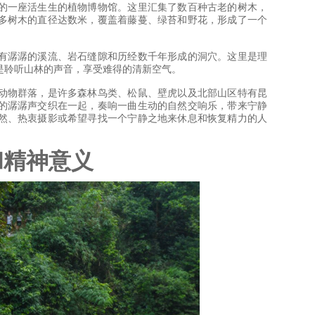
的一座活生生的植物博物馆。这里汇集了数百种古老的树木，
多树木的直径达数米，覆盖着藤蔓、绿苔和野花，形成了一个
有潺潺的溪流、岩石缝隙和历经数千年形成的洞穴。这里是理
是聆听山林的声音，享受难得的清新空气。
动物群落，是许多森林鸟类、松鼠、壁虎以及北部山区特有昆
的潺潺声交织在一起，奏响一曲生动的自然交响乐，带来宁静
然、热衷摄影或希望寻找一个宁静之地来休息和恢复精力的人
和精神意义