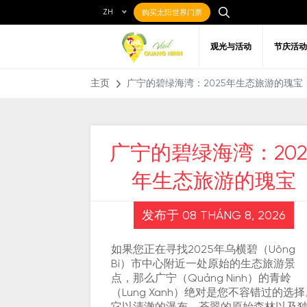
ZH
购买太阳世界门票
观光与活动
节庆活动
主页
广宁的碧绿海湾：2025年生态旅游的瑰宝
广宁的碧绿海湾：202
年生态旅游的瑰宝
当地美食
最喜欢的目的地
关于广宁
前往广宁
艺术
在
餐饮场所
发布于 08 THÁNG 8, 2026
如果您正在寻找2025年乌横碧（Uông
Bí）市中心附近一处原始的生态旅游景
点，那么广宁（Quảng Ninh）的青岭
（Lung Xanh）绝对是您不容错过的选择