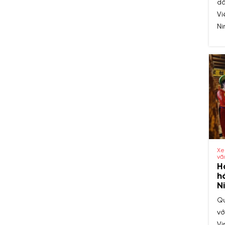
dấ
Vi
Ni
th
ch
cổ
nh
đầ
Xe
vă
H
h
N
Qu
vớ
Vị