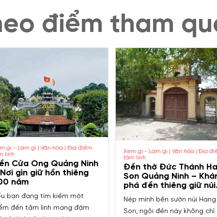
heo điểm tham qu
m gì - Làm gì | Văn hóa | Địa điểm
Xem gì - Làm gì | Văn hóa | Địa đ
m linh
tâm linh
ền Cửa Ông Quảng Ninh
Đền thờ Đức Thánh H
 Nơi gìn giữ hồn thiêng
Son Quảng Ninh – Kh
00 năm
phá đền thiêng giữ núi
rừng
u bạn đang tìm kiếm một
Nép mình bên sườn núi Hang
ểm đến tâm linh mang đậm
Son, ngôi đền này không chỉ 