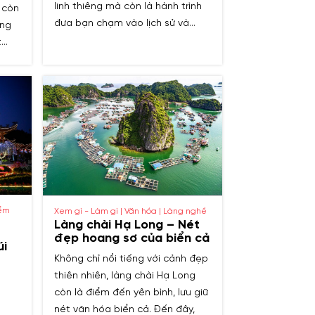
linh thiêng mà còn là hành trình
 còn
đưa bạn chạm vào lịch sử và
òng
thiên nhiên hùng vĩ. Cùng khám
t
phá nhé!
Đền
ảng
giấc
iểm
Xem gì - Làm gì | Văn hóa | Làng nghề
Làng chài Hạ Long – Nét
đẹp hoang sơ của biển cả
úi
Không chỉ nổi tiếng với cảnh đẹp
thiên nhiên, làng chài Hạ Long
còn là điểm đến yên bình, lưu giữ
nét văn hóa biển cả. Đến đây,