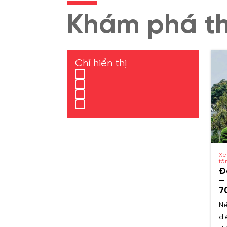
Khám phá t
Chỉ hiển thị
Xe
tâ
Đ
–
7
Nế
đi