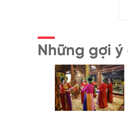
bì
ng
gi
Những gợi ý 