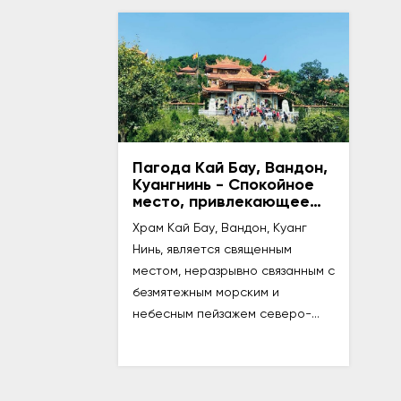
Пагода Кай Бау, Вандон,
Куангнинь - Спокойное
место, привлекающее
туристов
Храм Кай Бау, Вандон, Куанг
Нинь, является священным
местом, неразрывно связанным с
безмятежным морским и
небесным пейзажем северо-
восточного региона. Это место
не только обладает глубокой
духовной ценностью, но и
является идеальной остановкой