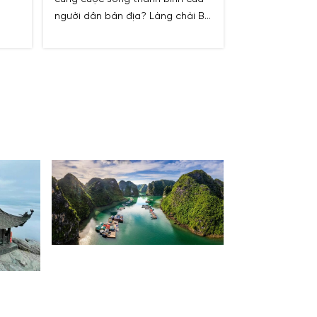
o
người dân bản địa? Làng chài Ba
ếm
Hang chính là viên ngọc quý ẩn
 vào
mình giữa lòng vịnh Hạ Long mà
bạn không thể bỏ lỡ.
 phá
i