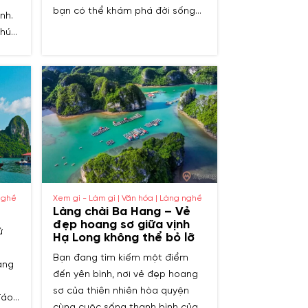
bạn có thể khám phá đời sống
nh.
ngư dân, chèo thuyền, câu mực
 hút
và thưởng thức hải sản tươi
ến
ngon. Cùng tìm hiểu những làng
g
chài Hạ Long hấp dẫn nhất cho
chuyến đi của bạn!
Xem gì - Làm gì | Văn hóa | Làng nghề
 nghề
Làng chài Ba Hang – Vẻ
đẹp hoang sơ giữa vịnh
ử
Hạ Long không thể bỏ lỡ
Bạn đang tìm kiếm một điểm
ang
đến yên bình, nơi vẻ đẹp hoang
sơ của thiên nhiên hòa quyện
áo.
cùng cuộc sống thanh bình của