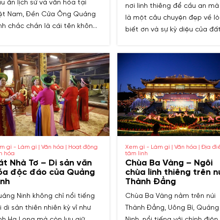
u ấn lịch sử và văn hóa tại
nơi linh thiêng để cầu an mà
ệt Nam, Đền Cửa Ông Quảng
là một câu chuyện đẹp về l
nh chắc chắn là cái tên không
biết ơn và sự kỳ diệu của đấ
ể bỏ qua. Ngôi đền này không
trời. Hãy để hành trình đến 
ỉ nổi tiếng với vẻ đẹp kiến trúc
thờ Đức Thánh Hang Son Qu
 kính mà còn gắn liền với
Ninh dẫn lối bạn qua những 
ững câu chuyện truyền thuyết
mơ yên bình và những truyền
y ý nghĩa về thời nhà Trần.
thuyết xa xưa.
m gì - Làm gì | Văn hóa | Hoạt động
Xem gì - Làm gì | Văn hóa | Địa đ
n hóa
tâm linh
át Nhà Tơ – Di sản văn
Chùa Ba Vàng – Ngôi
óa độc đáo của Quảng
chùa linh thiêng trên n
inh
Thành Đẳng
ảng Ninh không chỉ nổi tiếng
Chùa Ba Vàng nằm trên núi
i di sản thiên nhiên kỳ vĩ như
Thành Đẳng, Uông Bí, Quảng
nh Hạ Long mà còn lưu giữ
Ninh, nổi tiếng với chính điện