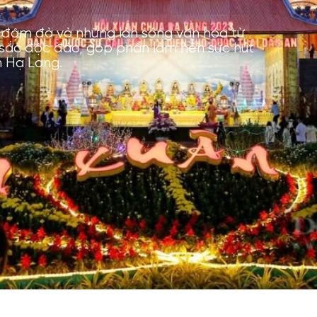
a đậm đà và những làn sóng văn hóa từ
sắc độc đáo, góp phần làm nên sức hút
n Hạ Long.