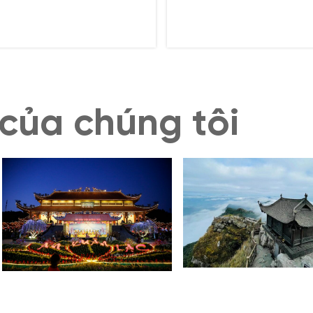
nh dị, nơi đây mang đến trải
Đây là điểm đến lý tưởng ch
hiệm chân thực và yên bình
những du khách đang tìm ki
ữa kỳ quan thiên nhiên thế giới.
sự bình yên, muốn hòa mình
thiên nhiên và khám phá văn
hóa địa phương. Cùng khám
kinh nghiệm du lịch Làng chà
Vung Viêng từ A đến Z!
của chúng tôi