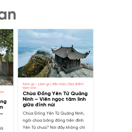
an
Xem gì - Làm gì | Văn hóa | Địa điểm
tâm linh
iểm
Chùa Đồng Yên Tử Quảng
Ninh – Viên ngọc tâm linh
ang
giữa đỉnh núi
ám
Chùa Đồng Yên Tử Quảng Ninh,
ngôi chùa bằng đồng trên đỉnh
Yên Tử chưa? Nơi đây không chỉ
là