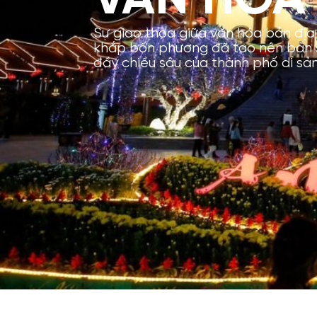
Sự giao thoa giữa văn hóa bản đị
khắp bốn phương đã tạo nên bản 
đầy chiều sâu của thành phố di sả