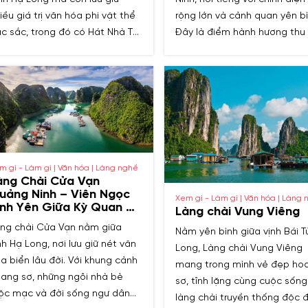
iều giá trị văn hóa phi vật thể
rộng lớn và cảnh quan yên bì
c sắc, trong đó có Hát Nhà Tơ.
Đây là điểm hành hương thu
y là loại hình nghệ thuật độc
nhiều Phật tử và du khách đ
o, gắn liền với nghi lễ tín
chiêm bái, tìm sự an lạc tron
ưỡng thờ Mẫu và mang đậm
không gian linh thiêng.
n sắc văn hóa vùng Đông Bắc.
ng khám phá Hát Nhà Tơ –
t di sản quý báu đang được
o tồn và phát huy tại Quảng
nh.
m gì - Làm gì | Văn hóa | Làng nghề
àng Chài Cửa Vạn
uảng Ninh – Viên Ngọc
Xem gì - Làm gì | Văn hóa | Làng
ình Yên Giữa Kỳ Quan Hạ
Làng chài Vung Viêng
ong
ng chài Cửa Vạn nằm giữa
Nằm yên bình giữa vịnh Bái T
nh Hạ Long, nơi lưu giữ nét văn
Long, Làng chài Vung Viêng
a biển lâu đời. Với khung cảnh
mang trong mình vẻ đẹp ho
ang sơ, những ngôi nhà bè
sơ, tĩnh lặng cùng cuộc sống
c mạc và đời sống ngư dân
làng chài truyền thống độc đ