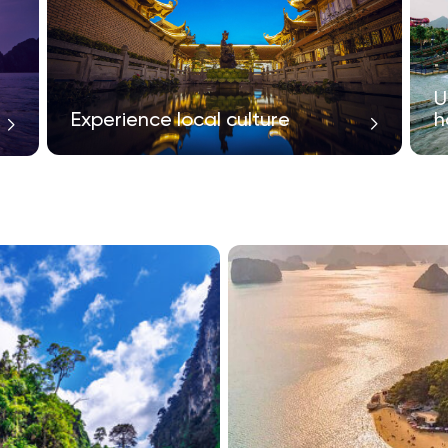
U
Experience local culture
h