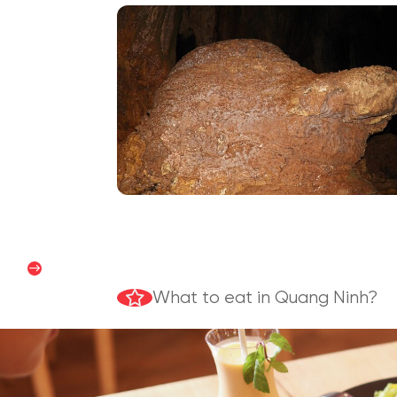
Satisfy your culinary pas
और पढ़ें
What to eat in Quang Ninh?