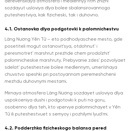
derevenskaya atmosfera i medlennyy ritm zhizni
sozdayut usloviya dlya bolee sbalansirovannogo
puteshestviya, kak fizicheski, tak i duhovno.
4.1. Ostanovka dlya podgotovki k palomnichestvu
Làng Nương Yên Tử – eto podhodyaschee mesto, gde
posetiteli mogut ostanovit'sya, otdohnut' i
peresmotret' marshrut prezhde chem prodolzhit'
palomnicheskie marshruty. Prebyvanie zdes' pozvolyaet
sdelat' puteshestvie bolee medlennym, umen'shaya
chuvstvo speshki pri postoyannom peremeshchenii
mezhdu duhovnymi mestami.
Mirnaya atmosfera Làng Nương sozdayet usloviya dlya
uspokoeniya dushi i podgotovki k puti na goru,
osobenno dlya teh, kto vpervye palomnichayet v Yên
Tử ili puteshestvuet s semyoy i pozhilymi lyud'mi.
4.2. Podderzhka fizicheskogo balansa pered