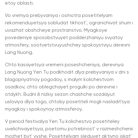
etoy oblasti.
Vo vremya prebyvaniya i osmotra posetitelyam
rekomenduyetsya sobludat tikhost', ogranichivat shum i
uvazhat obshcheye prostranstvo. Myagkoye
povedeniye sposobstvuyet podderzhaniyu svyatoy
atmosfery, sootvetstvuyushchey spokoystviyu derevni
Lang Nuong.
Chto kasayetsya vremeni poseshcheniya, derevnya
Lang Nuong Yen Tu podkhodit dlya prebyvaniya v dni s
blagopriyatnoy pogodoy, s malym kolichestvom
osadkov, chto oblegchayet progulki po derevne i
otdykh. Budni ili nizkiy sezon chashche sozdayut
usloviya dlya togo, chtoby posetiteli mogli nasladit'sya
myagkoy i spokoynoy atmosferoy.
V period festivalya Yen Tu kolichestvo posetiteley
uvelichivayetsya, poetomu potrebnost' v razmeshchenii
mozhet byt' vyshe. Posetitelyam sleduyet aktivno iskat'