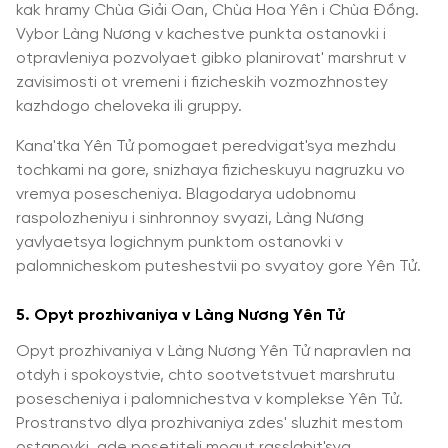
kak hramy Chùa Giải Oan, Chùa Hoa Yên i Chùa Đồng.
Vybor Làng Nương v kachestve punkta ostanovki i
otpravleniya pozvolyaet gibko planirovat' marshrut v
zavisimosti ot vremeni i fizicheskih vozmozhnostey
kazhdogo cheloveka ili gruppy.
Kana'tka Yên Tử pomogaet peredvigat'sya mezhdu
tochkami na gore, snizhaya fizicheskuyu nagruzku vo
vremya posescheniya. Blagodarya udobnomu
raspolozheniyu i sinhronnoy svyazi, Làng Nương
yavlyaetsya logichnym punktom ostanovki v
palomnicheskom puteshestvii po svyatoy gore Yên Tử.
5. Opyt prozhivaniya v Làng Nương Yên Tử
Opyt prozhivaniya v Làng Nương Yên Tử napravlen na
otdyh i spokoystvie, chto sootvetstvuet marshrutu
posescheniya i palomnichestva v komplekse Yên Tử.
Prostranstvo dlya prozhivaniya zdes' sluzhit mestom
ostanovki, gde posetiteli mogut rasslabit'sya,