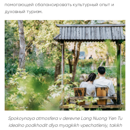
помогающей сбалансировать культурный опыт и
духовный туризм.
Spokoynaya atmosfera v derevne Lang Nuong Yen Tu
idealno podkhodit dlya myagkikh vpechatleniy, takikh