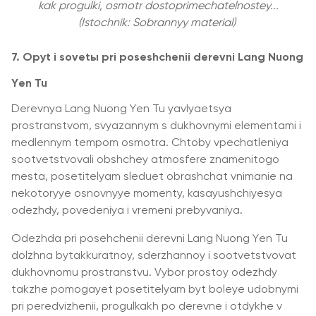
kak progulki, osmotr dostoprimechatelnostey...
(Istochnik: Sobrannyy material)
7. Opyt i sovetы pri poseshchenii derevni Lang Nuong
Yen Tu
Derevnya Lang Nuong Yen Tu yavlyaetsya
prostranstvom, svyazannym s dukhovnymi elementami i
medlennym tempom osmotra. Chtoby vpechatleniya
sootvetstvovali obshchey atmosfere znamenitogo
mesta, posetitelyam sleduet obrashchat vnimanie na
nekotoryye osnovnyye momenty, kasayushchiyesya
odezhdy, povedeniya i vremeni prebyvaniya.
Odezhda pri posehchenii derevni Lang Nuong Yen Tu
dolzhna bytakkuratnoy, sderzhannoy i sootvetstvovat
dukhovnomu prostranstvu. Vybor prostoy odezhdy
takzhe pomogayet posetitelyam byt boleye udobnymi
pri peredvizhenii, progulkakh po derevne i otdykhe v