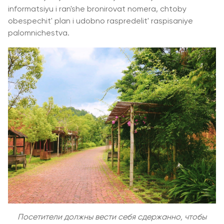
informatsiyu i ran'she bronirovat nomera, chtoby
obespechit' plan i udobno raspredelit' raspisaniye
palomnichestva.
Посетители должны вести себя сдержанно, чтобы