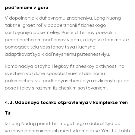
pod"emami v goru
V dopolnenie k duhovnomu znacheniyu, Làng Nương
takzhe igraet rol' v podderzhanii fizicheskogo
sostoyaniya posetiteley. Posle dlitel'noy poezdki ili
pered nachalom pod"emov v goru, otdyh v etom meste
pomogaet telu vosstanovit'sya i luchshe
adaptirovat'sya k dal'neyshemu puteshestviyu.
Kombinaciya otdyha i legkoy fizicheskoy aktivnosti na
svezhem vozduhe sposobstvuet stabil'nomu
palomnichestvu, podhodyaschem' dlya razlichnyh grupp
posetiteley s raznym fizicheskim sostoyaniem.
4.3. Udobnaya tochka otpravleniya v komplekse Yên
Tử
Iz Làng Nương posetiteli mogut legko dobrat'sya do
vazhnyh palomnicheskih mest v komplekse Yên Tử, takih