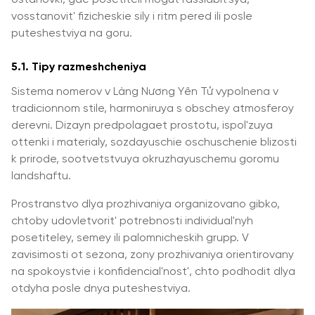
vosstanovit' fizicheskie sily i ritm pered ili posle
puteshestviya na goru.
5.1. Tipy razmeshcheniya
Sistemа nomerov v Làng Nương Yên Tử vypolnena v
tradicionnom stile, harmoniruya s obschey atmosferoy
derevni. Dizayn predpolagaet prostotu, ispol'zuya
ottenki i materialy, sozdayuschie oschuschenie blizosti
k prirode, sootvetstvuya okruzhayuschemu goromu
landshaftu.
Prostranstvo dlya prozhivaniya organizovano gibko,
chtoby udovletvorit' potrebnosti individual'nyh
posetiteley, semey ili palomnicheskih grupp. V
zavisimosti ot sezona, zony prozhivaniya orientirovany
na spokoystvie i konfidencial'nost', chto podhodit dlya
otdyha posle dnya puteshestviya.