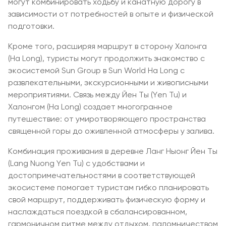
могут комбинировать ходьбу и канатную дорогу в
зависимости от потребностей в опыте и физической
подготовки.
Кроме того, расширяя маршрут в сторону Халонга
(Ha Long), туристы могут продолжить знакомство с
экосистемой Sun Group в Sun World Ha Long с
развлекательными, экскурсионными и живописными
мероприятиями. Связь между Йен Ты (Yen Tu) и
Халонгом (Ha Long) создает многогранное
путешествие: от умиротворяющего пространства
священной горы до оживленной атмосферы у залива.
Комбинация проживания в деревне Ланг Ныонг Йен Ты
(Lang Nuong Yen Tu) с удобствами и
достопримечательностями в соответствующей
экосистеме помогает туристам гибко планировать
свой маршрут, поддерживать физическую форму и
наслаждаться поездкой в сбалансированном,
гармоничном ритме между отдыхом, паломничеством