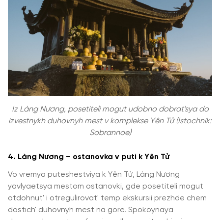
Iz Làng Nương, posetiteli mogut udobno dobrat'sya do
izvestnykh duhovnyh mest v komplekse Yên Tử (Istochnik:
Sobrannoe)
4. Làng Nương – ostanovka v puti k Yên Tử
Vo vremya puteshestviya k Yên Tử, Làng Nương
yavlyaetsya mestom ostanovki, gde posetiteli mogut
otdohnut' i otregulirovat' temp ekskursii prezhde chem
dostich' duhovnyh mest na gore. Spokoynaya