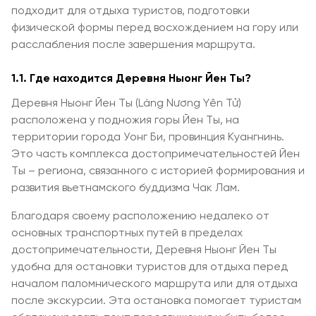
подходит для отдыха туристов, подготовки
физической формы перед восхождением на гору или
расслабления после завершения маршрута.
1.1. Где находится Деревня Ныонг Йен Ты?
Деревня Ныонг Йен Ты (Làng Nương Yên Tử)
расположена у подножия горы Йен Ты, на
территории города Уонг Би, провинция Куангнинь.
Это часть комплекса достопримечательностей Йен
Ты – региона, связанного с историей формирования и
развития вьетнамского буддизма Чак Лам.
Благодаря своему расположению недалеко от
основных транспортных путей в пределах
достопримечательности, Деревня Ныонг Йен Ты
удобна для остановки туристов для отдыха перед
началом паломнического маршрута или для отдыха
после экскурсии. Эта остановка помогает туристам