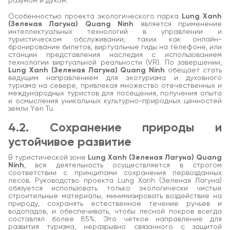
разумом и духом.
Особенностью проекта экологического парка
Lung Xanh
(Зеленая Лагуна) Quang Ninh
является применение
интеллектуальных технологий в управлении и
туристическом обслуживании, таких как онлайн-
бронирование билетов, виртуальные гиды на телефоне, или
станции представления наследия с использованием
технологии виртуальной реальности (VR). По завершении,
Lung Xanh (Зеленая Лагуна) Quang Ninh
обещает стать
ведущим направлением для экотуризма и духовного
туризма на севере, привлекая множество отечественных и
международных туристов для посещения, получения опыта
и осмысления уникальных культурно-природных ценностей
земли Yen Tu.
4.2. Сохранение природы и
устойчивое развитие
В туристической зоне
Lung Xanh (Зеленая Лагуна) Quang
Ninh
, вся деятельность осуществляется в строгом
соответствии с принципами сохранения первозданных
лесов. Руководство проекта Lung Xanh (Зеленая Лагуна)
обязуется использовать только экологически чистые
строительные материалы, минимизировать воздействие на
природу, сохранять естественное течение ручьев и
водопадов, и обеспечивать, чтобы лесной покров всегда
составлял более 85%. Это четкое направление для
развития туризма, неразрывно связанного с защитой