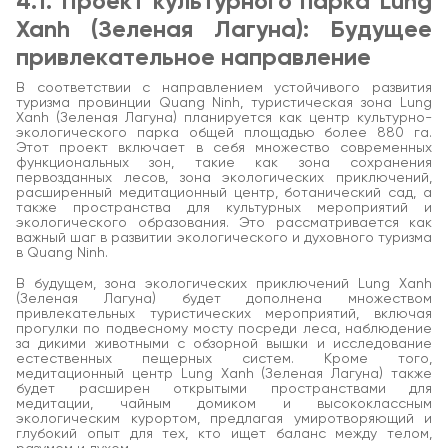
4.1. Проект культурного парка Lung
Xanh (Зеленая Лагуна): Будущее
привлекательное направление
В соответствии с направлением устойчивого развития
туризма провинции Quang Ninh, туристическая зона Lung
Xanh (Зеленая Лагуна) планируется как центр культурно-
экологического парка общей площадью более 880 га.
Этот проект включает в себя множество современных
функциональных зон, такие как зона сохранения
первозданных лесов, зона экологических приключений,
расширенный медитационный центр, ботанический сад, а
также пространства для культурных мероприятий и
экологического образования. Это рассматривается как
важный шаг в развитии экологического и духовного туризма
в Quang Ninh.
В будущем, зона экологических приключений Lung Xanh
(Зеленая Лагуна) будет дополнена множеством
привлекательных туристических мероприятий, включая
прогулки по подвесному мосту посреди леса, наблюдение
за дикими животными с обзорной вышки и исследование
естественных пещерных систем. Кроме того,
медитационный центр Lung Xanh (Зеленая Лагуна) также
будет расширен открытыми пространствами для
медитации, чайным домиком и высококлассным
экологическим курортом, предлагая умиротворяющий и
глубокий опыт для тех, кто ищет баланс между телом,