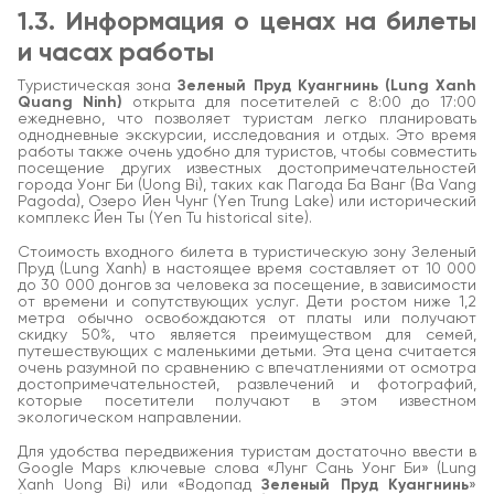
1.3. Информация о ценах на билеты
и часах работы
Туристическая зона
Зеленый Пруд Куангнинь (Lung Xanh
Quang Ninh)
открыта для посетителей с 8:00 до 17:00
ежедневно, что позволяет туристам легко планировать
однодневные экскурсии, исследования и отдых. Это время
работы также очень удобно для туристов, чтобы совместить
посещение других известных достопримечательностей
города Уонг Би (Uong Bi), таких как Пагода Ба Ванг (Ba Vang
Pagoda), Озеро Йен Чунг (Yen Trung Lake) или исторический
комплекс Йен Ты (Yen Tu historical site).
Стоимость входного билета в туристическую зону Зеленый
Пруд (Lung Xanh) в настоящее время составляет от 10 000
до 30 000 донгов за человека за посещение, в зависимости
от времени и сопутствующих услуг. Дети ростом ниже 1,2
метра обычно освобождаются от платы или получают
скидку 50%, что является преимуществом для семей,
путешествующих с маленькими детьми. Эта цена считается
очень разумной по сравнению с впечатлениями от осмотра
достопримечательностей, развлечений и фотографий,
которые посетители получают в этом известном
экологическом направлении.
Для удобства передвижения туристам достаточно ввести в
Google Maps ключевые слова «Лунг Сань Уонг Би» (Lung
Xanh Uong Bi) или «Водопад
Зеленый Пруд Куангнинь
»