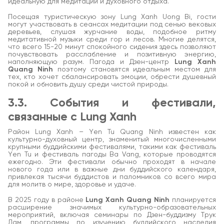
идеальную для медитации и духовного отдыха.
Посещая туристическую зону Lung Xanh Uong Bi, гости
могут участвовать в сеансах медитации под сенью вековых
деревьев, слушая журчание воды, подобное ритму
медитативной музыки среди гор и лесов. Многие делятся,
что всего 15-20 минут спокойного сидения здесь позволяют
почувствовать расслабление и позитивную энергию,
наполняющую разум. Пагода и Дзен-центр
Lung Xanh
Quang Ninh
поэтому становятся идеальным местом для
тех, кто хочет сбалансировать эмоции, обрести душевный
покой и обновить душу среди чистой природы.
3.3. События и фестивали,
связанные с Lung Xanh
Район Lung Xanh – Yen Tu Quang Ninh известен как
культурно-духовный центр, знаменитый многочисленными
крупными буддийскими фестивалями, такими как фестиваль
Yen Tu и фестиваль пагоды Ba Vang, которые проводятся
ежегодно. Эти фестивали обычно проходят в начале
нового года или в важные дни буддийского календаря,
привлекая тысячи буддистов и паломников со всего мира
для молитв о мире, здоровье и удаче.
В 2025 году в районе
Lung Xanh Quang Ninh
планируется
расширение значимых культурно-образовательных
мероприятий, включая семинары по Дзен-буддизму Трук
Лам, программы по изучению буддийского наследия