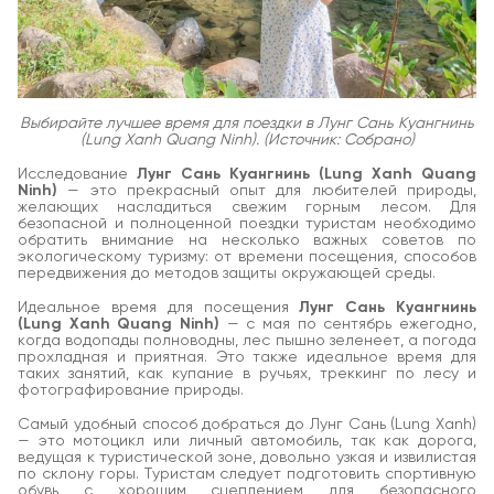
Выбирайте лучшее время для поездки в Лунг Сань Куангнинь
(Lung Xanh Quang Ninh). (Источник: Собрано)
Исследование
Лунг Сань Куангнинь (Lung Xanh Quang
Ninh)
— это прекрасный опыт для любителей природы,
желающих насладиться свежим горным лесом. Для
безопасной и полноценной поездки туристам необходимо
обратить внимание на несколько важных советов по
экологическому туризму: от времени посещения, способов
передвижения до методов защиты окружающей среды.
Идеальное время для посещения
Лунг Сань Куангнинь
(Lung Xanh Quang Ninh)
— с мая по сентябрь ежегодно,
когда водопады полноводны, лес пышно зеленеет, а погода
прохладная и приятная. Это также идеальное время для
таких занятий, как купание в ручьях, треккинг по лесу и
фотографирование природы.
Самый удобный способ добраться до Лунг Сань (Lung Xanh)
— это мотоцикл или личный автомобиль, так как дорога,
ведущая к туристической зоне, довольно узкая и извилистая
по склону горы. Туристам следует подготовить спортивную
обувь с хорошим сцеплением для безопасного