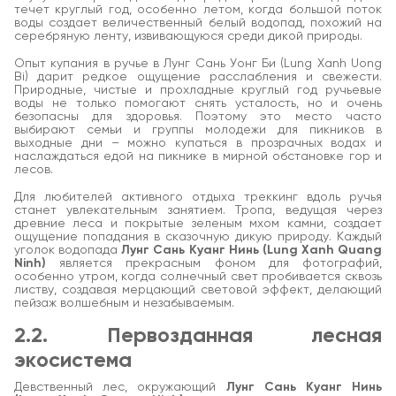
течет круглый год, особенно летом, когда большой поток
воды создает величественный белый водопад, похожий на
серебряную ленту, извивающуюся среди дикой природы.
Опыт купания в ручье в Лунг Сань Уонг Би (Lung Xanh Uong
Bi) дарит редкое ощущение расслабления и свежести.
Природные, чистые и прохладные круглый год ручьевые
воды не только помогают снять усталость, но и очень
безопасны для здоровья. Поэтому это место часто
выбирают семьи и группы молодежи для пикников в
выходные дни – можно купаться в прозрачных водах и
наслаждаться едой на пикнике в мирной обстановке гор и
лесов.
Для любителей активного отдыха треккинг вдоль ручья
станет увлекательным занятием. Тропа, ведущая через
древние леса и покрытые зеленым мхом камни, создает
ощущение попадания в сказочную дикую природу. Каждый
уголок водопада
Лунг Сань Куанг Нинь (Lung Xanh Quang
Ninh)
является прекрасным фоном для фотографий,
особенно утром, когда солнечный свет пробивается сквозь
листву, создавая мерцающий световой эффект, делающий
пейзаж волшебным и незабываемым.
2.2. Первозданная лесная
экосистема
Девственный лес, окружающий
Лунг Сань Куанг Нинь