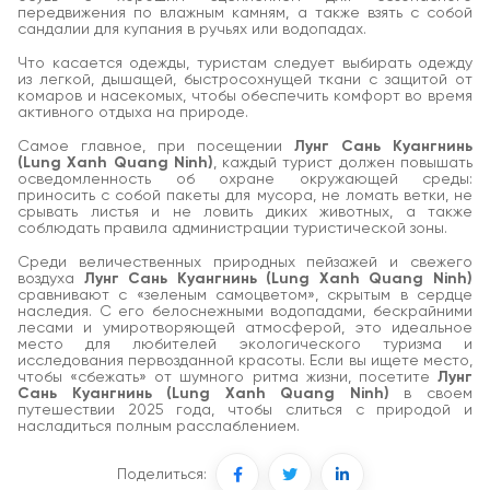
передвижения по влажным камням, а также взять с собой
сандалии для купания в ручьях или водопадах.
Что касается одежды, туристам следует выбирать одежду
из легкой, дышащей, быстросохнущей ткани с защитой от
комаров и насекомых, чтобы обеспечить комфорт во время
активного отдыха на природе.
Самое главное, при посещении
Лунг Сань Куангнинь
(Lung Xanh Quang Ninh)
, каждый турист должен повышать
осведомленность об охране окружающей среды:
приносить с собой пакеты для мусора, не ломать ветки, не
срывать листья и не ловить диких животных, а также
соблюдать правила администрации туристической зоны.
Среди величественных природных пейзажей и свежего
воздуха
Лунг Сань Куангнинь (Lung Xanh Quang Ninh)
сравнивают с «зеленым самоцветом», скрытым в сердце
наследия. С его белоснежными водопадами, бескрайними
лесами и умиротворяющей атмосферой, это идеальное
место для любителей экологического туризма и
исследования первозданной красоты. Если вы ищете место,
чтобы «сбежать» от шумного ритма жизни, посетите
Лунг
Сань Куангнинь (Lung Xanh Quang Ninh)
в своем
путешествии 2025 года, чтобы слиться с природой и
насладиться полным расслаблением.
Поделиться: