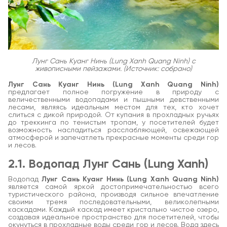
Лунг Сань Куанг Нинь (Lung Xanh Quang Ninh) с
живописными пейзажами. (Источник: собрано)
Лунг Сань Куанг Нинь (Lung Xanh Quang Ninh)
предлагает полное погружение в природу с
величественными водопадами и пышными девственными
лесами, являясь идеальным местом для тех, кто хочет
слиться с дикой природой. От купания в прохладных ручьях
до треккинга по тенистым тропам, у посетителей будет
возможность насладиться расслабляющей, освежающей
атмосферой и запечатлеть прекрасные моменты среди гор
и лесов.
2.1. Водопад Лунг Сань (Lung Xanh)
Водопад
Лунг Сань Куанг Нинь (Lung Xanh Quang Ninh)
является самой яркой достопримечательностью всего
туристического района, производя сильное впечатление
своими тремя последовательными, великолепными
каскадами. Каждый каскад имеет кристально чистое озеро,
создавая идеальное пространство для посетителей, чтобы
окунуться в прохладные воды среди гор и лесов. Вода здесь