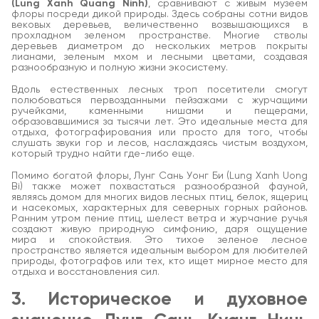
(Lung Xanh Quang Ninh)
, сравнивают с живым музеем
флоры посреди дикой природы. Здесь собраны сотни видов
вековых деревьев, величественно возвышающихся в
прохладном зеленом пространстве. Многие стволы
деревьев диаметром до нескольких метров покрыты
лианами, зеленым мхом и лесными цветами, создавая
разнообразную и полную жизни экосистему.
Вдоль естественных лесных троп посетители смогут
полюбоваться первозданными пейзажами с журчащими
ручейками, каменными нишами и пещерами,
образовавшимися за тысячи лет. Это идеальные места для
отдыха, фотографирования или просто для того, чтобы
слушать звуки гор и лесов, наслаждаясь чистым воздухом,
который трудно найти где-либо еще.
Помимо богатой флоры, Лунг Сань Уонг Би (Lung Xanh Uong
Bi) также может похвастаться разнообразной фауной,
являясь домом для многих видов лесных птиц, белок, ящериц
и насекомых, характерных для северных горных районов.
Ранним утром пение птиц, шелест ветра и журчание ручья
создают живую природную симфонию, даря ощущение
мира и спокойствия. Это тихое зеленое лесное
пространство является идеальным выбором для любителей
природы, фотографов или тех, кто ищет мирное место для
отдыха и восстановления сил.
3. Историческое и духовное