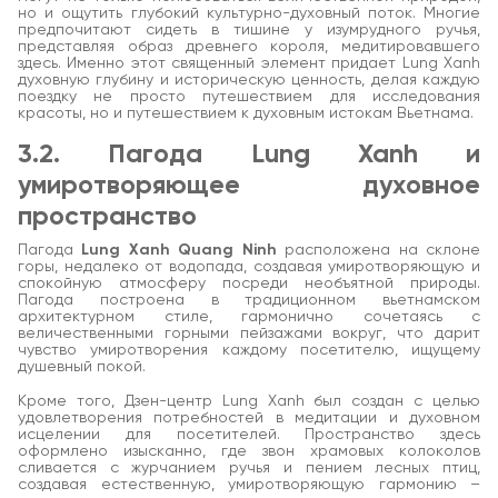
но и ощутить глубокий культурно-духовный поток. Многие
предпочитают сидеть в тишине у изумрудного ручья,
представляя образ древнего короля, медитировавшего
здесь. Именно этот священный элемент придает Lung Xanh
духовную глубину и историческую ценность, делая каждую
поездку не просто путешествием для исследования
красоты, но и путешествием к духовным истокам Вьетнама.
3.2. Пагода Lung Xanh и
умиротворяющее духовное
пространство
Пагода
Lung Xanh Quang Ninh
расположена на склоне
горы, недалеко от водопада, создавая умиротворяющую и
спокойную атмосферу посреди необъятной природы.
Пагода построена в традиционном вьетнамском
архитектурном стиле, гармонично сочетаясь с
величественными горными пейзажами вокруг, что дарит
чувство умиротворения каждому посетителю, ищущему
душевный покой.
Кроме того, Дзен-центр Lung Xanh был создан с целью
удовлетворения потребностей в медитации и духовном
исцелении для посетителей. Пространство здесь
оформлено изысканно, где звон храмовых колоколов
сливается с журчанием ручья и пением лесных птиц,
создавая естественную, умиротворяющую гармонию –