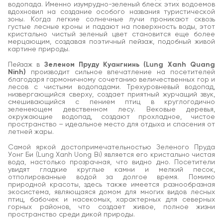
водопада. Именно изумрудно-зеленый блеск этих водоемов
вдохновил на создание особого названия туристической
зоны. Когда легкие солнечные лучи проникают сквозь
густые лесные кроны и падают на поверхность воды, этот
кристально чистый зеленый цвет становится еще более
мерцающим, создавая поэтичный пейзаж, подобный живой
картине природы.
Пейзаж в
Зеленом Пруду Куангнинь (Lung Xanh Quang
Ninh)
производит сильное впечатление на посетителей
благодаря гармоничному сочетанию величественных гор и
лесов с чистыми водопадами. Трехуровневый водопад,
низвергающийся сверху, создает приятный журчащий звук,
смешивающийся с пением птиц в круглогодично
зеленеющем девственном лесу. Вековые деревья,
окружающие водопад, создают прохладное, чистое
пространство – идеальное место для отдыха и спасения от
летней жары.
Самой яркой достопримечательностью Зеленого Пруда
Уонг Би (Lung Xanh Uong Bi) является его кристально чистая
вода, настолько прозрачная, что видно дно. Посетители
увидят гладкие круглые камни и мелкий песок,
отполированные водой за долгое время. Помимо
природной красоты, здесь также имеется разнообразная
экосистема, являющаяся домом для многих видов лесных
птиц, бабочек и насекомых, характерных для северных
горных районов, что создает живое, полное жизни
пространство среди дикой природы.