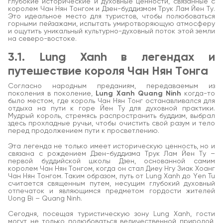
глубокие исторические и духовные ценности, связанные с
королем Чан Нян Тонгом и Дзен-буддизмом Трук Лам Йен Ту.
Это идеальное место для туристов, чтобы полюбоваться
горными пейзажами, испытать умиротворяющую атмосферу
и ощутить уникальный культурно-духовный поток этой земли
на северо-востоке.
3.1. Lung Xanh в легендах и
путешествие короля Чан Нян Тонга
Согласно народным преданиям, передаваемым из
поколения в поколение,
Lung Xanh Quang Ninh
когда-то
было местом, где король Чан Нян Тонг останавливался для
отдыха на пути к горе Йен Ту для духовной практики.
Мудрый король, стремясь распространить буддизм, выбрал
здесь прохладные ручьи, чтобы очистить свой разум и тело
перед продолжением пути к просветлению.
Эта легенда не только имеет историческую ценность, но и
связана с рождением Дзен-буддизма Трук Лам Йен Ту –
первой буддийской школы Дзен, основанной самим
королем Чан Нян Тонгом, когда он стал Диеу Нгу Зиак Хоанг
Чан Нян Тонгом. Таким образом, путь от Lung Xanh до Yen Tu
считается священным путем, несущим глубокий духовный
отпечаток и являющимся предметом гордости жителей
Uong Bi – Quang Ninh.
Сегодня, посещая туристическую зону Lung Xanh, гости
могут не только полюбоваться величественной природой,