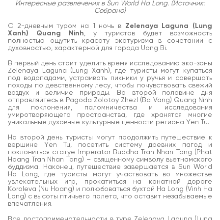
Интересные развлечения в Sun World Ha Long. (Источник:
Собрано)
С 2-дневным туром на 1 ночь в
Zelenaya Laguna (Lung
Xanh) Quang Ninh
, у туристов будет возможность
полностью ощутить красоту экотуризма в сочетании с
духовностью, характерной для города Uong Bi.
В первый день стоит уделить время исследованию эко-зоны
Zelenaya Laguna (Lung Xanh), где туристы могут купаться
под водопадами, устраивать пикники у ручья и совершать
походы по девственному лесу, чтобы почувствовать свежий
воздух и величие природы. Во второй половине дня
отправляйтесь в Pagoda Zolotoy Zhezl (Ba Vang) Quang Ninh
для поклонения, паломничества и исследования
умиротворяющего пространства, где хранятся многие
уникальные духовные культурные ценности региона Yen Tu.
На второй день туристы могут продолжить путешествие к
вершине Yen Tu, посетить систему древних пагод и
поклониться статуе Imperator Buddha Tran Nhan Tong (Phat
Hoang Tran Nhan Tong) – священному символу вьетнамского
буддизма. Наконец, путешествие завершается в Sun World
Ha Long, где туристы могут участвовать во множестве
увлекательных игр, прокатиться на канатной дороге
Koroleva (Nu Hoang) и полюбоваться бухтой Ha Long (Vinh Ha
Long) с высоты птичьего полета, что оставит незабываемые
впечатления.
Все достопримечательности в туре Zelenaya Laguna (Lung