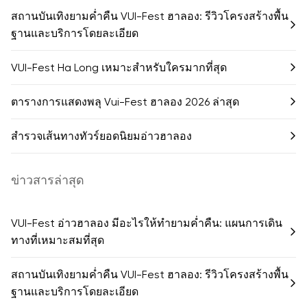
สถานบันเทิงยามค่ำคืน VUI-Fest ฮาลอง: รีวิวโครงสร้างพื้น
ฐานและบริการโดยละเอียด
VUI-Fest Ha Long เหมาะสำหรับใครมากที่สุด
ตารางการแสดงพลุ Vui-Fest ฮาลอง 2026 ล่าสุด
สำรวจเส้นทางทัวร์ยอดนิยมอ่าวฮาลอง
ข่าวสารล่าสุด
VUI-Fest อ่าวฮาลอง มีอะไรให้ทำยามค่ำคืน: แผนการเดิน
ทางที่เหมาะสมที่สุด
สถานบันเทิงยามค่ำคืน VUI-Fest ฮาลอง: รีวิวโครงสร้างพื้น
ฐานและบริการโดยละเอียด