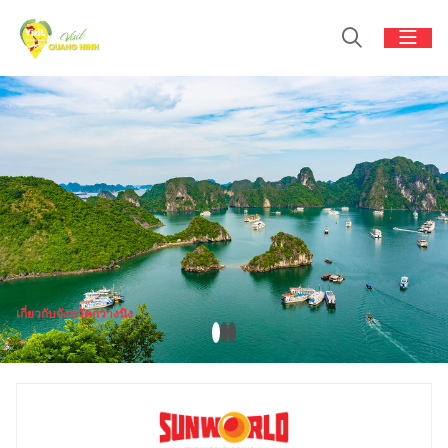
เกี่ยวกับจังหวัดกวางนิง