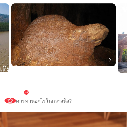
เติมเต็มความปรารถนาด้านอาหารของ
คุณ
ЧИТАТЬ ДАЛЕЕ
ควรทานอะไรในกวางนิง?